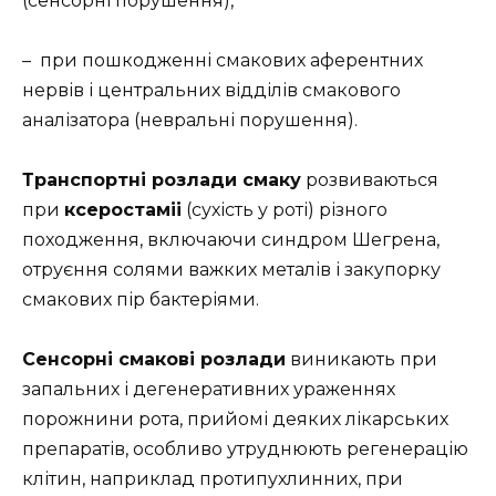
(сенсорні порушення),
– при пошкодженні смакових аферентних
нервів і центральних відділів смакового
аналізатора (невральні порушення).
Транспортні розлади смаку
розвиваються
при
ксеростаміі
(сухість у роті) різного
походження, включаючи синдром Шегрена,
отруєння солями важких металів і закупорку
смакових пір бактеріями.
Сенсорні смакові розлади
виникають при
запальних і дегенеративних ураженнях
порожнини рота, прийомі деяких лікарських
препаратів, особливо утруднюють регенерацію
клітин, наприклад протипухлинних, при