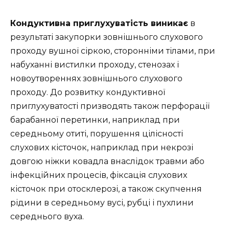
Кондуктивна приглухуватість виникає
в
результаті закупорки зовнішнього слухового
проходу вушної сіркою, сторонніми тілами, при
набуханні вистилки проходу, стенозах і
новоутвореннях зовнішнього слухового
проходу. До розвитку кондуктивної
приглухуватості призводять також перфорації
барабанної перетинки, наприклад при
середньому отиті, порушення цілісності
слухових кісточок, наприклад при некрозі
довгою ніжки ковадла внаслідок травми або
інфекційних процесів, фіксація слухових
кісточок при отосклерозі, а також скупчення
рідини в середньому вусі, рубці і пухлини
середнього вуха.