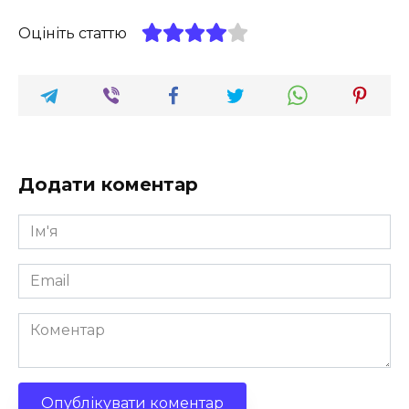
Оцініть статтю
Додати коментар
Ім'я
*
Email
*
Коментар