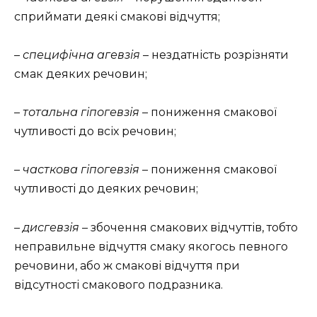
сприймати деякі смакові відчуття;
–
специфічна агевзія
– нездатність розрізняти
смак деяких речовин;
–
тотальна гіпогевзія
– пониження смакової
чутливості до всіх речовин;
–
часткова гіпогевзія
– пониження смакової
чутливості до деяких речовин;
–
дисгевзія
– збочення смакових відчуттів, тобто
неправильне відчуття смаку якогось певного
речовини, або ж смакові відчуття при
відсутності смакового подразника.