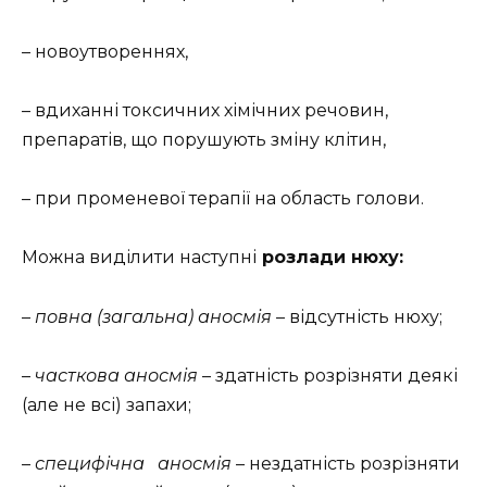
– новоутвореннях,
– вдиханні токсичних хімічних речовин,
препаратів, що порушують зміну клітин,
– при променевої терапії на область голови.
Можна виділити наступні
розлади нюху:
–
повна (загальна) аносмія
– відсутність нюху;
–
часткова аносмія
– здатність розрізняти деякі
(але не всі) запахи;
–
специфічна аносмія
– нездатність розрізняти