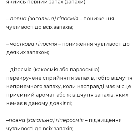
якийсь певний запах (запахи);
–
повна (загальна) гіпосмія
– пониження
чутливості до всіх запахів;
–
часткова гіпосмія
– пониження чутливості до
деяких запахом;
– дізосмія (какосмія або параосмію) –
перекручене сприйняття запахів, тобто відчуття
неприємного запаху, коли насправді має місце
приємний аромат, або ж відчуття запахів, яких
немає в даному довкіллі;
–
повна (загальна) гіперосмія
– підвищення
чутливості до всіх запахів;