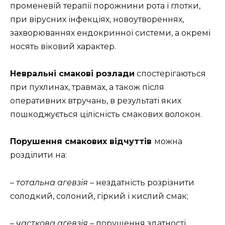
променевій терапії порожнини рота і глотки,
при вірусних інфекціях, новоутвореннях,
захворюваннях ендокринної системи, а окремі
носять віковий характер.
Невральні смакові розлади
спостерігаються
при пухлинах, травмах, а також після
оперативних втручань, в результаті яких
пошкоджується цілісність смакових волокон.
Порушення смакових відчуттів
можна
розділити на:
–
тотальна агевзія
– нездатність розрізнити
солодкий, солоний, гіркий і кислий смак;
–
часткова агевзія
– порушення здатності