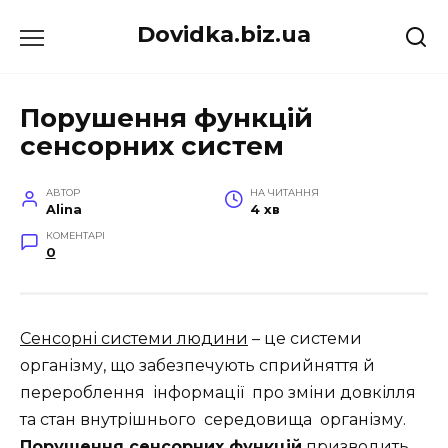
Перейти
Dovidka.biz.ua
до
вмісту
Порушення функцій
сенсорних систем
АВТОР
НА ЧИТАННЯ
Alina
4 хв
КОМЕНТАРІ
0
Сенсорні системи людини
– це системи
організму, що забезпечують сприйняття й
перероблення інформації про зміни довкілля
та стан внутрішнього середовища організму.
Порушення сенсорних функцій
призводить