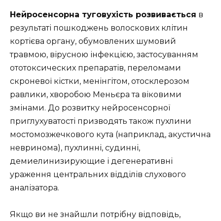
Нейросенсорна туговухість розвивається
в
результаті пошкоджень волоскових клітин
кортієва органу, обумовлених шумовий
травмою, вірусною інфекцією, застосуванням
ототоксических препаратів, переломами
скроневої кістки, менінгітом, отосклерозом
равлики, хворобою Меньєра та віковими
змінами. До розвитку нейросенсорної
приглухуватості призводять також пухлини
мостомозжечкового кута (наприклад, акустична
невринома), пухлинні, судинні,
демиелинизирующие і дегенеративні
ураження центральних відділів слухового
аналізатора.
Якщо ви не знайшли потрібну відповідь,