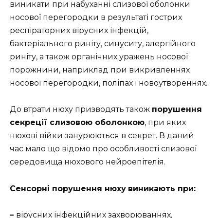
виникати при набуханні слизової оболонки
носової перегородки в результаті гострих
респіраторних вірусних інфекцій,
бактеріального риніту, синуситу, алергійного
риніту, а також органічних уражень носової
порожнини, наприклад при викривленнях
носової перегородки, поліпах і новоутвореннях.
До втрати нюху призводять також
порушення
секреції слизовою оболонкою
, при яких
нюхові війки занурюються в секрет. В даний
час мало що відомо про особливості слизової
середовища нюхового нейроепітелія.
Сенсорні порушення нюху
виникають при:
–
вірусних інфекційних захворюваннях,