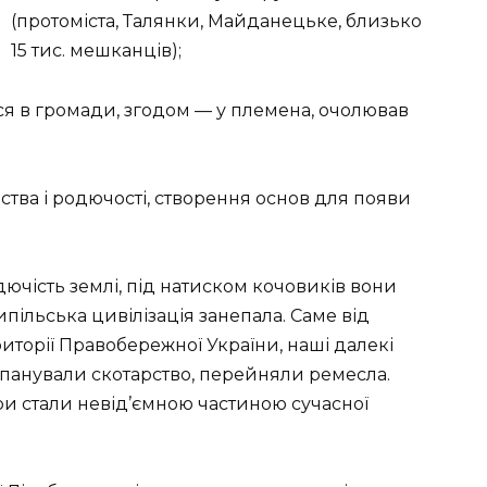
(протоміста, Талянки, Майданецьке, близько
15 тис. мешканців);
ся в громади, згодом — у племена, очолював
ства і родючості, створення основ для появи
ючість землі, під натиском кочовиків вони
пільська цивілізація занепала. Саме від
риторії Правобережної України, наші далекі
панували скотарство, перейняли ремесла.
ри стали невід’ємною частиною сучасної