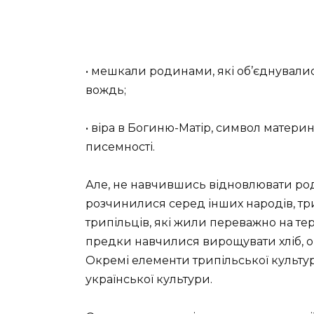
• мешкали родинами, які об’єднували
вождь;
• віра в Богиню-Матір, символ материн
писемності.
Але, не навчившись відновлювати род
розчинилися серед інших народів, три
трипільців, які жили переважно на те
предки навчилися вирощувати хліб, о
Окремі елементи трипільської культу
української культури.