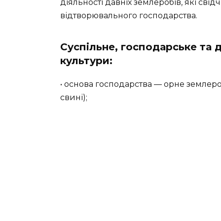
діяльності давніх землеробів, які сві
відтворювального господарства.
Суспільне, господарське та 
культури:
• основа господарства — орне землеро
свині);