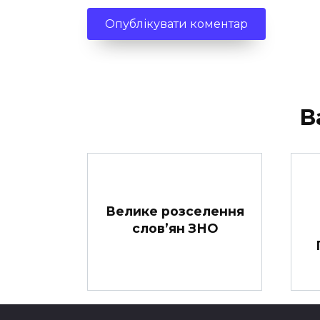
В
Велике розселення
слов’ян ЗНО