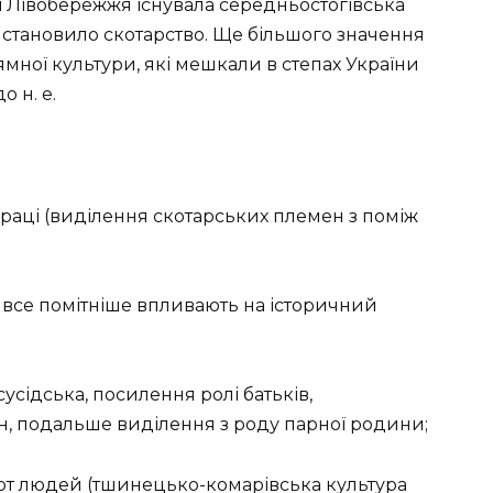
ї Лівобережжя існувала середньостогівська
а становило скотарство. Ще більшого значення
ямної культури, які мешкали в степах України
о н. е.
раці (виділення скотарських племен з поміж
 все помітніше впливають на історичний
сусідська, посилення ролі батьків,
н, подальше виділення з роду парної родини;
нот людей (тшинецько-комарівська культура