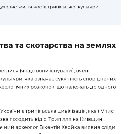
уховне життя носіїв трипільської культури:
а та скотарства на землях
еглися (якщо вони існували), вчені
культури, яка означає сукупність споріднених
рхеологічних розкопок, що належать до одного
раїни є трипільська цивілізація, яка (IV тис.
Назва походить від с. Трипілля на Київщині,
начний археолог Вікентій Хвойка виявив сліди