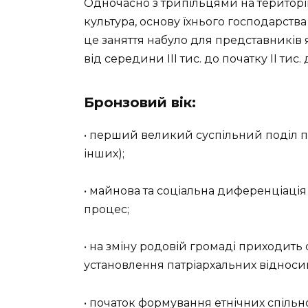
Одночасно з трипільцями на територі
культура, основу їхнього господарств
це заняття набуло для представників 
від середини III тис. до початку II тис. д
Бронзовий вік:
• перший великий суспільний поділ п
інших);
• майнова та соціальна диференціація
процес;
• на зміну родовій громаді приходить 
установлення патріархальних відноси
• початок формування етнічних спіль