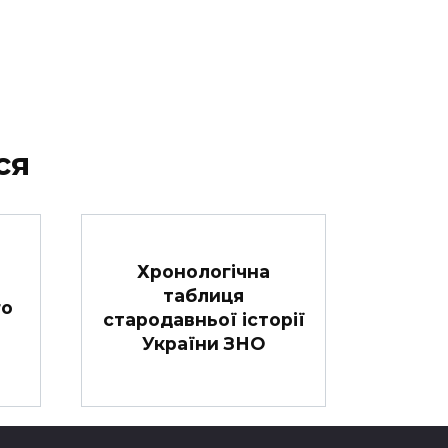
ся
Хронологічна
таблиця
го
стародавньої історії
України ЗНО