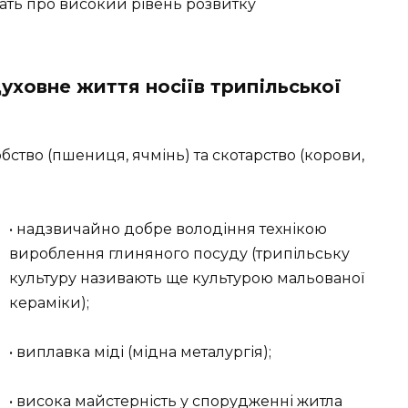
дчать про високий рівень розвитку
духовне життя носіїв трипільської
бство (пшениця, ячмінь) та скотарство (корови,
• надзвичайно добре володіння технікою
вироблення глиняного посуду (трипільську
культуру називають ще культурою мальованої
кераміки);
• виплавка міді (мідна металургія);
• висока майстерність у спорудженні житла