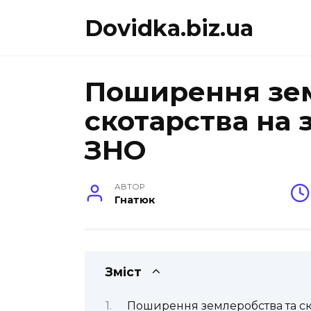
Перейти
Dovidka.biz.ua
до
вмісту
Поширення зем
скотарства на 
ЗНО
АВТОР
Гнатюк
Зміст
Поширення землеробства та ско