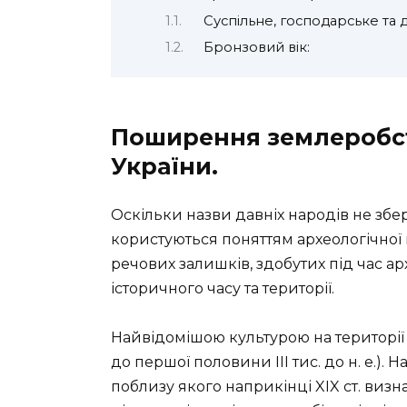
Суспільне, господарське та д
Бронзовий вік:
Поширення землеробств
України.
Оскільки назви давніх народів не збер
користуються поняттям археологічної 
речових залишків, здобутих під час а
історичного часу та території.
Найвідомішою культурою на території Ук
до першої половини III тис. до н. е.). 
поблизу якого наприкінці XIX ст. виз