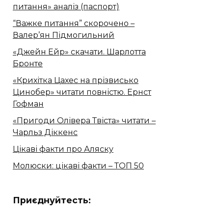
питання» аналіз (паспорт)
“Важке питання” скорочено –
Валер’ян Підмогильний
«Джейн Ейр» скачати. Шарлотта
Бронте
«Крихітка Цахес на прізвисько
Цинобер» читати повністю. Ернст
Гофман
«Пригоди Олівера Твіста» читати –
Чарльз Діккенс
Цікаві факти про Аляску
Молюски: цікаві факти – ТОП 50
Приєднуйтесть: