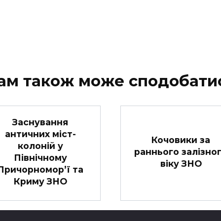
ам також може сподобати
Заснування
античних міст-
Кочовики за
колоній у
раннього залізно
Північному
віку ЗНО
Причорномор’ї та
Криму ЗНО