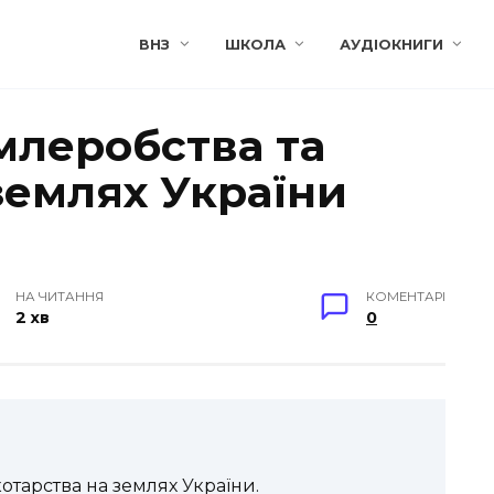
ВНЗ
ШКОЛА
АУДІОКНИГИ
леробства та
землях України
НА ЧИТАННЯ
КОМЕНТАРІ
2 хв
0
тарства на землях України.