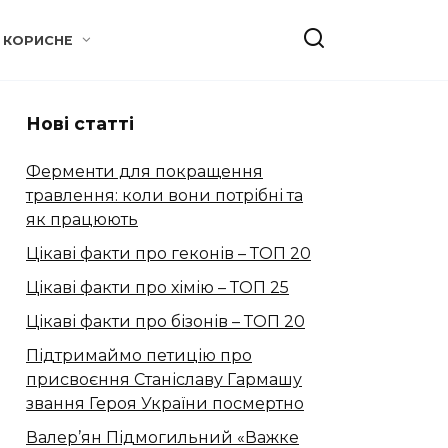
КОРИСНЕ
Нові статті
Ферменти для покращення
травлення: коли вони потрібні та
як працюють
Цікаві факти про геконів – ТОП 20
Цікаві факти про хімію – ТОП 25
Цікаві факти про бізонів – ТОП 20
Підтримаймо петицію про
присвоєння Станіславу Гармашу
звання Героя України посмертно
Валер’ян Підмогильний «Важке