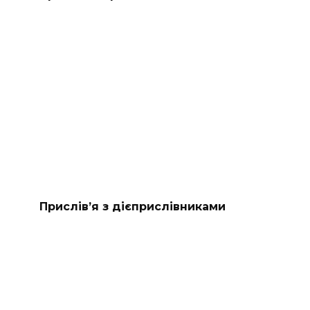
Прислів’я з дієприслівниками