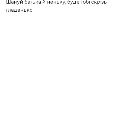
Шануй батька й неньку, буде тобі скрізь
гладенько.