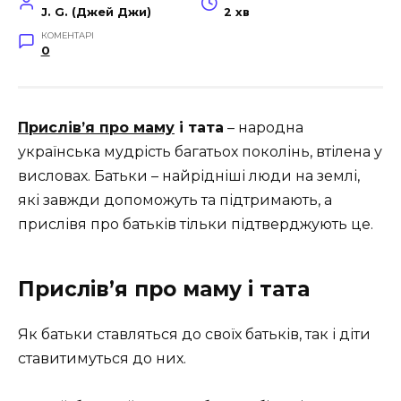
J. G. (Джей Джи)
2 хв
КОМЕНТАРІ
0
Прислів’я про маму
і тата
– народна
українська мудрість багатьох поколінь, втілена у
висловах. Батьки – найрідніші люди на землі,
які завжди допоможуть та підтримають, а
прислівя про батьків тільки підтверджують це.
Прислів’я про маму і тата
Як батьки ставляться до своїх батьків, так і діти
ставитимуться до них.