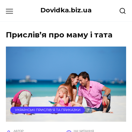
Перейти
Dovidka.biz.ua
до
вмісту
Прислів’я про маму і тата
УКРАЇНСЬКІ ПРИСЛІВ'Я ТА ПРИКАЗКИ
АВТОР
НА ЧИТАННЯ