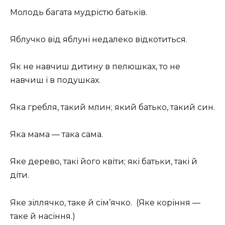
Молодь багата мудрістю батьків.
Яблучко від яблуні недалеко відкотиться.
Як не навчиш дитину в пелюшках, то не
навчиш і в подушках.
Яка гребля, такий млин; який батько, такий син.
Яка мама — така сама.
Яке дерево, такі його квіти; які батьки, такі й
діти.
Яке зіллячко, таке й сім’ячко. (Яке коріння —
таке й насіння.)