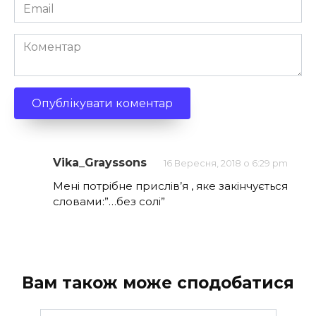
Email
*
Коментар
Vika_Grayssons
16 Вересня, 2018 о 6:29 pm
Мені потрібне прислів’я , яке закінчується
словами:”…без солі”
Вам також може сподобатися