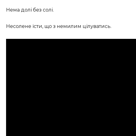
Нема долі без солі.
Несолене їсти, що з немилим цілуватись.