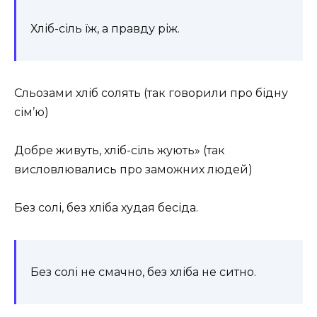
Хліб-сіль їж, а правду ріж.
Сльозами хліб солять (так говорили про бідну
сім’ю)
Добре живуть, хліб-сіль жують» (так
висловлювались про заможних людей)
Без солі, без хліба худая бесіда.
Без солі не смачно, без хліба не ситно.