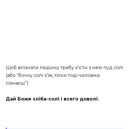
Щоб впізнати людину требу з’їсти з нею пуд солі
(або “бочку солі з’їж, тілки тоді чоловіка
пізнаєш”)
Дай Боже хліба-солі і всего доволі.