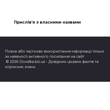
Прислів’я з власними назвами
Повне або часткове використання інформації тільки
за наявності активного посилання на сайт
© 2026 Dovidka.biz.ua - Довідник цікавих фактів та
корисних знань