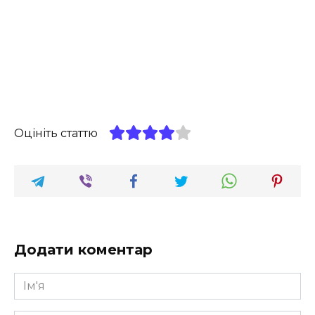
Оцініть статтю
Додати коментар
Ім'я
*