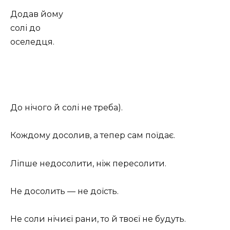
Додав йому
солі до
оселедця.
До нічого й солі не треба).
Кождому досолив, а тепер сам поїдає.
Ліпше недосолити, ніж пересолити.
Не досолить — не доїсть.
Не соли нічиєї рани, то й твоєї не будуть.