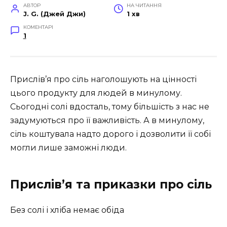
АВТОР
НА ЧИТАННЯ
J. G. (Джей Джи)
1 хв
КОМЕНТАРІ
1
Прислів’я про сіль наголошують на цінності
цього продукту для людей в минулому.
Сьогодні солі вдосталь, тому більшість з нас не
задумуються про її важливість. А в минулому,
сіль коштувала надто дорого і дозволити її собі
могли лише заможні люди.
Прислів’я та приказки про сіль
Без солі і хліба немає обіда