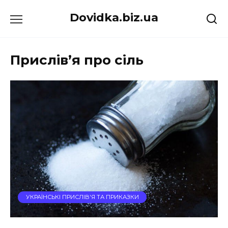
Перейти
Dovidka.biz.ua
до
вмісту
Прислів’я про сіль
УКРАЇНСЬКІ ПРИСЛІВ'Я ТА ПРИКАЗКИ