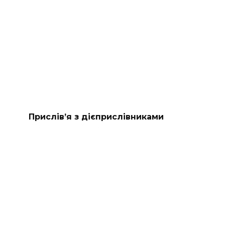
Прислів’я з дієприслівниками