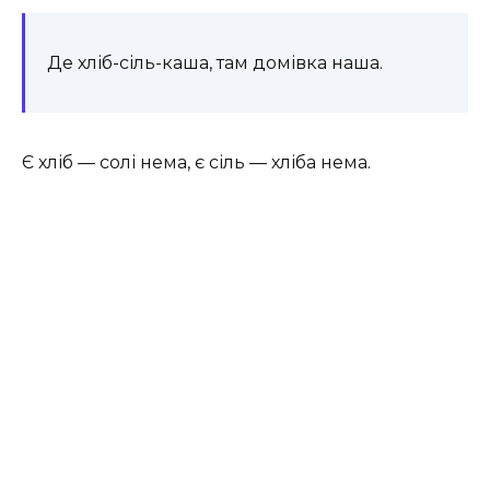
Де хліб-сіль-каша, там домівка наша.
Є хліб — солі нема, є сіль — хліба нема.