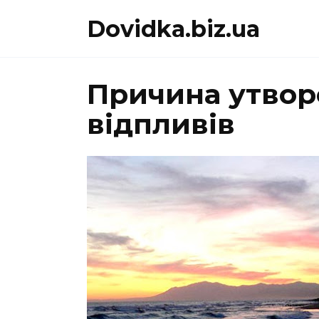
Перейти
Dovidka.biz.ua
до
вмісту
Причина утвор
відпливів