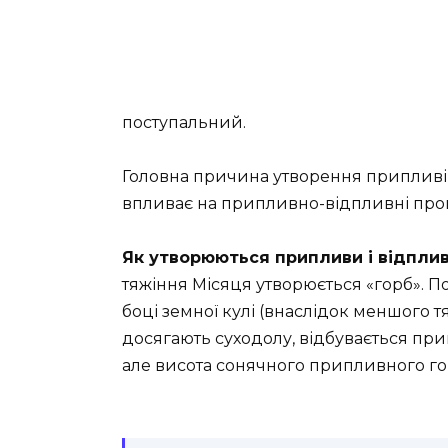
поступальний.
Головна причина утворення припливів 
впливає на припливно-відпливні про
Як утворюються припливи і відпли
тяжіння Місяця утворюється «горб». 
боці земної кулі (внаслідок меншого т
досягають суходолу, відбувається при
але висота сонячного припливного гор