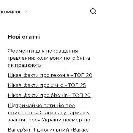
КОРИСНЕ
Нові статті
Ферменти для покращення
травлення: коли вони потрібні та
як працюють
Цікаві факти про геконів – ТОП 20
Цікаві факти про хімію – ТОП 25
Цікаві факти про бізонів – ТОП 20
Підтримаймо петицію про
присвоєння Станіславу Гармашу
звання Героя України посмертно
Валер’ян Підмогильний «Важке