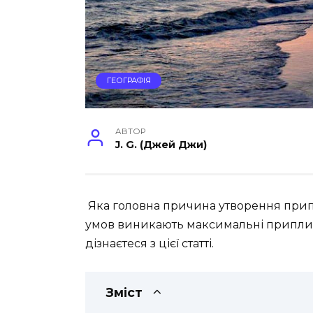
ГЕОГРАФІЯ
АВТОР
J. G. (Джей Джи)
Яка головна причина утворення припли
умов виникають максимальні припливи
дізнаєтеся з цієї статті.
Зміст