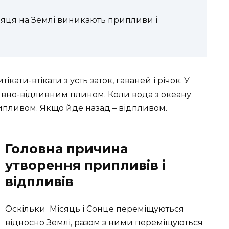
сяця на Землі виникають припливи і
ати-втікати з усть заток, гаваней і річок. У
ивно-відливним плином. Коли вода з океану
рипливом. Якщо йде назад – відпливом.
Головна причина
утворення припливів і
відпливів
Оскільки Місяць і Сонце переміщуються
відносно Землі, разом з ними переміщуються