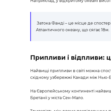
Наприклад, у відкритому океані висот
Затока Фанді – це місце де спосте
Атлантичного океану, що сягає 18м.
Припливи і відпливи: ц
Найвищі припливи в світі можна спосте
східному узбережжі Канади між Нью-Б
На Європейському континенті найвищі
Бретанії у міста Сен-Мало.