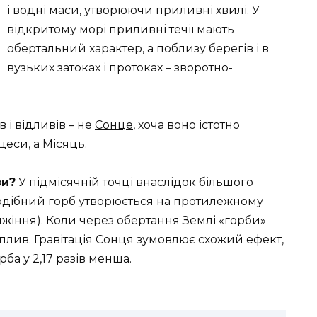
і водні маси, утворюючи приливні хвилі. У
відкритому морі приливні течії мають
обертальний характер, а поблизу берегів і в
вузьких затоках і протоках – зворотно-
і відливів – не
Сонце
, хоча воно істотно
цеси, а
Місяць
.
ви?
У підмісячній точці внаслідок більшого
Подібний горб утворюється на протилежному
яжіння). Коли через обертання Землі «горби»
плив. Гравітація Сонця зумовлює схожий ефект,
ба у 2,17 разів менша
.