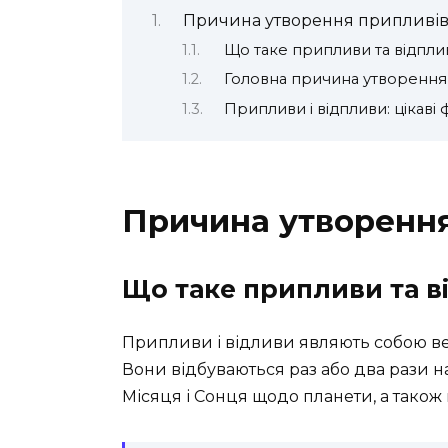
Причина утворення припливів 
Що таке припливи та відпли
Головна причина утворення 
Припливи і відпливи: цікаві 
Причина утворення
Що таке припливи та в
Припливи і відливи являють собою ве
Вони відбуваються раз або два рази н
Місяця і Сонця щодо планети, а також 