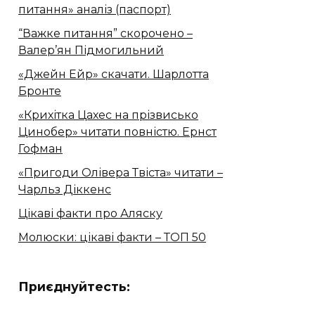
питання» аналіз (паспорт)
“Важке питання” скорочено –
Валер’ян Підмогильний
«Джейн Ейр» скачати. Шарлотта
Бронте
«Крихітка Цахес на прізвисько
Цинобер» читати повністю. Ернст
Гофман
«Пригоди Олівера Твіста» читати –
Чарльз Діккенс
Цікаві факти про Аляску
Молюски: цікаві факти – ТОП 50
Приєднуйтесть: