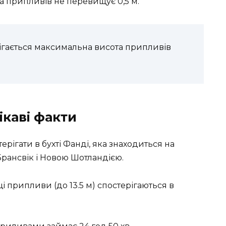
а припливів не перевищує 0,5 м.
рігається максимальна висота припливів
ікаві факти
рігати в бухті Фанді, яка знаходиться на
рансвік і Новою Шотландією.
 припливи (до 13.5 м) спостерігаються в