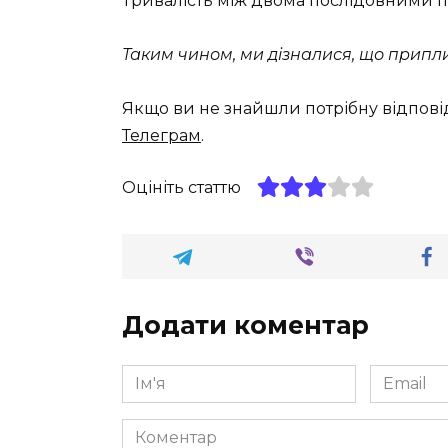
Тривалість між двома послідовними п
Таким чином, ми дізналися, що припли
Якщо ви не знайшли потрібну відпові
Телеграм
.
Оцініть статтю
Додати коментар
Ім'я
Email
*
*
Коментар