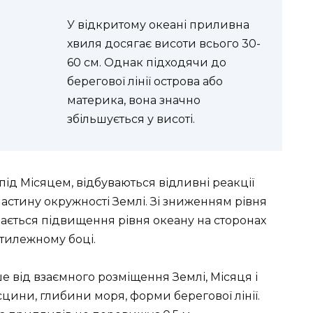
У відкритому океані приливна
хвиля досягає висоти всього 30-
60 см. Однак підходячи до
берегової лінії острова або
материка, вона значно
збільшується у висоті.
 під Місяцем, відбуваються відливні реакції
 частину окружності Землі. Зі зниженням рівня
вається підвищення рівня океану на сторонах
отилежному боці.
 від взаємного розміщення Землі, Місяця і
сцини, глибини моря, форми берегової лінії.