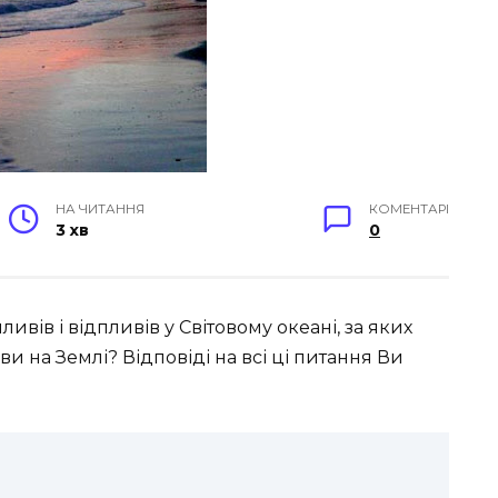
НА ЧИТАННЯ
КОМЕНТАРІ
3 хв
0
вів і відпливів у Світовому океані, за яких
 на Землі? Відповіді на всі ці питання Ви