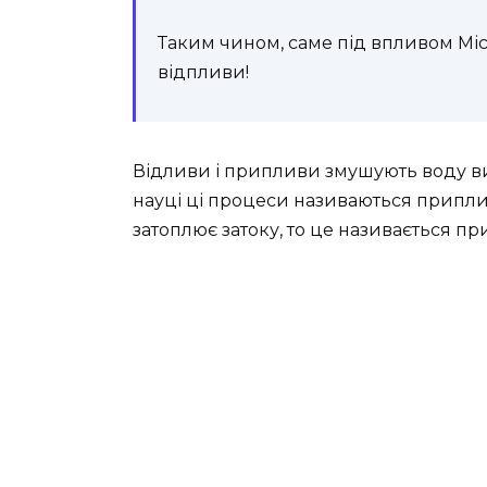
Таким чином, саме під впливом Мі
відпливи!
Відливи і припливи змушують воду витік
науці ці процеси називаються припл
затоплює затоку, то це називається п