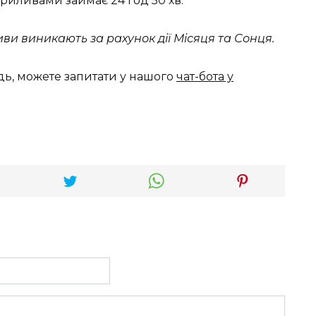
риливами займає 24 год 50 хв.
ви виникають за рахунок дії Місяця та Сонця.
дь, можете запитати у нашого
чат-бота у