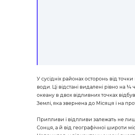
У сусідніх районах осторонь від точки
води. Ці відстані видалені рівно на ¼
океану в двох відливних точках відбу
Землі, яка звернена до Місяця і на пр
Припливи і відпливи залежать не лише
Сонця, а й від географічної широти мі