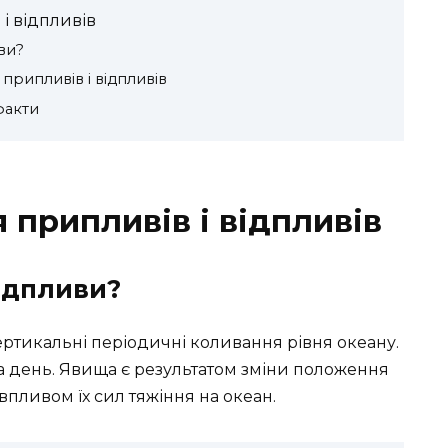
і відпливів
ви?
припливів і відпливів
факти
 припливів і відпливів
ідпливи?
ртикальні періодичні коливання рівня океану.
а день. Явища є результатом зміни положення
впливом їх сил тяжіння на океан.