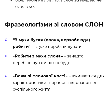
Орел мухи не ловить, а
слон за мишею не
ганяється
.
Фразеологізми зі словом СЛОН
“З мухи бугая (слона, верхоблюда)
робити
” — дуже перебільшувати.
«Робити з мухи слона» –
занадто
перебільшувати що-небудь.
«Вежа зі слонової кості»
– в
живається для
характеристики творчості, відірваної від
суспільного життя.