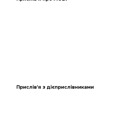
Прислів’я з дієприслівниками