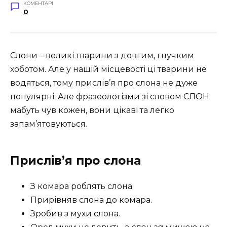
КОМЕНТАРІ
0
Слони – великі тварини з довгим, гнучким
хоботом. Але у нашій місцевості ці тварини не
водяться, тому прислів’я про слона не дуже
популярні. Але фразеологізми зі словом СЛОН
мабуть чув кожен, вони цікаві та легко
запам’ятовуються.
Прислів’я про слона
З комара роблять слона.
Прирівняв слона до комара.
Зробив з мухи слона.