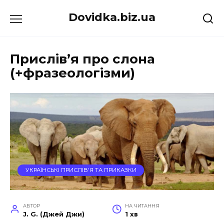
Перейти
Dovidka.biz.ua
до
вмісту
Прислів’я про слона
(+фразеологізми)
УКРАЇНСЬКІ ПРИСЛІВ'Я ТА ПРИКАЗКИ
АВТОР
НА ЧИТАННЯ
J. G. (Джей Джи)
1 хв