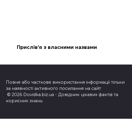
Прислів’я з власними назвами
Повне або часткове використання інформації тільки
за наявності активного посилання на сайт
© 2026 Dovidka.biz.ua - Довідник цікавих фактів та
корисних знань