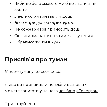
Якби не було хмар, то ми б не знали ціни
сонцю.
З великої хмари малий дощ.
Без хмари дощ не приходить.
Не кожна хмара приносить дощ.
Скільки хмара не стоятиме, а зсунеться.
Зібралися тучки в кучки.
Прислів’я про туман
Віялом
туману
не розженеш
.
Якщо ви не знайшли потрібну відповідь,
можете запитати у нашого
чат-бота у Телеграм
.
Приєднуйтесть: