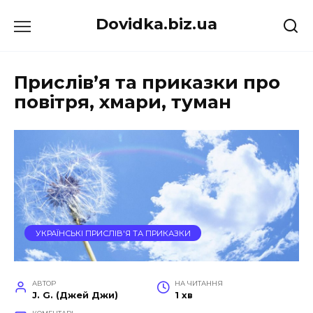
Перейти
Dovidka.biz.ua
до
вмісту
Прислів’я та приказки про
повітря, хмари, туман
УКРАЇНСЬКІ ПРИСЛІВ'Я ТА ПРИКАЗКИ
АВТОР
НА ЧИТАННЯ
J. G. (Джей Джи)
1 хв