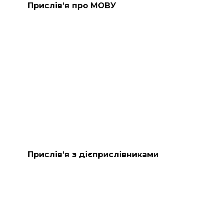
Прислів’я про МОВУ
Прислів’я з дієприслівниками