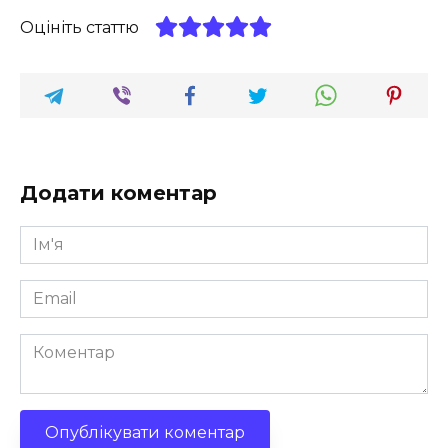
Оцініть статтю
Додати коментар
Ім'я
*
Email
*
Коментар