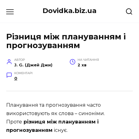
Перейти
Dovidka.biz.ua
до
вмісту
Різниця між плануванням і
прогнозуванням
АВТОР
НА ЧИТАННЯ
J. G. (Джей Джи)
2 хв
КОМЕНТАРІ
0
Планування та прогнозування часто
використовують як слова – синоніми.
Проте
різниця між плануванням і
прогнозуванням
існує.