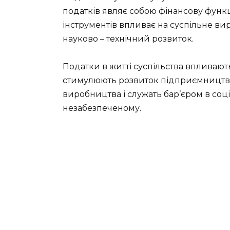
податків являє собою фінансову функ
інструментів впливає на суспільне вир
науково – технічний розвиток.
Податки в житті суспільства впливають
стимулюють розвиток підприємництва
виробництва і служать бар’єром в соц
незабезпеченому.