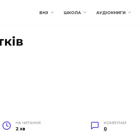
ВНЗ
ШКОЛА
АУДІОКНИГИ
тків
НА ЧИТАННЯ
КОМЕНТАРІ
2 хв
0