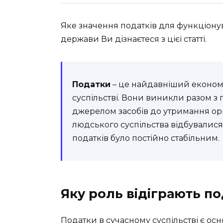
Яке значення податків для функціонув
держави Ви дізнаєтеся з цієї статті.
Податки
– це найдавніший економі
суспільстві. Вони виникли разом 
джерелом засобів до утримання орг
людського суспільства відбувалися
податків було постійно стабільним.
Яку роль відіграють п
Податки в сучасному суспільстві є о