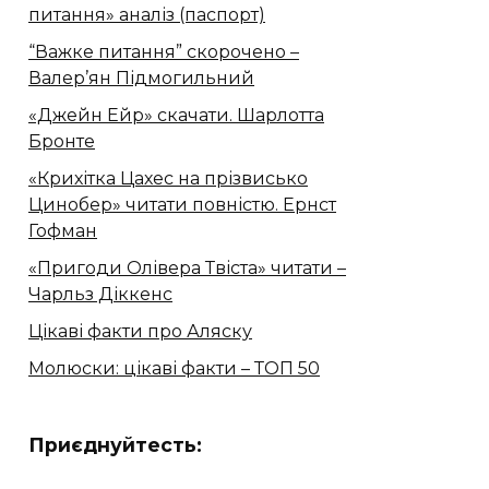
питання» аналіз (паспорт)
“Важке питання” скорочено –
Валер’ян Підмогильний
«Джейн Ейр» скачати. Шарлотта
Бронте
«Крихітка Цахес на прізвисько
Цинобер» читати повністю. Ернст
Гофман
«Пригоди Олівера Твіста» читати –
Чарльз Діккенс
Цікаві факти про Аляску
Молюски: цікаві факти – ТОП 50
Приєднуйтесть: