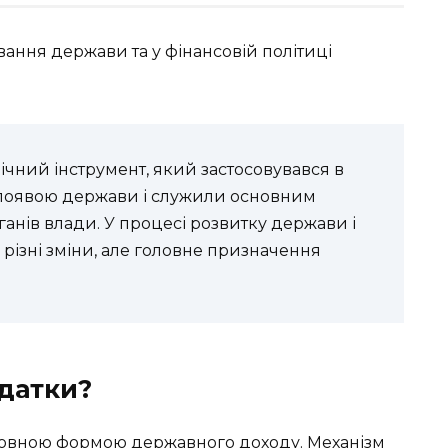
ання держави та у фінансовій політиці
чний інструмент, який застосовувався в
з появою держави і служили основним
анів влади. У процесі розвитку держави і
 різні зміни, але головне призначення
одатки?
сновною формою державного доходу. Механізм