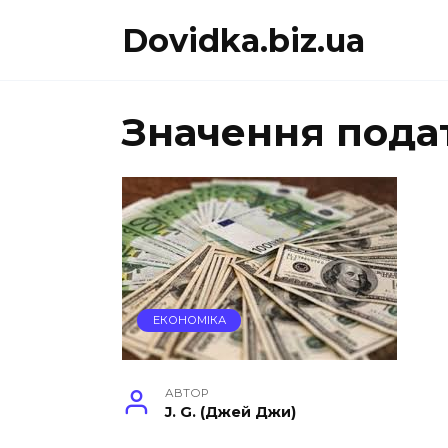
Перейти
Dovidka.biz.ua
до
вмісту
Значення пода
ЕКОНОМІКА
АВТОР
J. G. (Джей Джи)