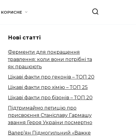
КОРИСНЕ
Нові статті
Ферменти для покращення
травлення: коли вони потрібні та
як працюють
Цікаві факти про геконів – ТОП 20
Цікаві факти про хімію – ТОП 25
Цікаві факти про бізонів – ТОП 20
Підтримаймо петицію про
присвоєння Станіславу Гармашу
звання Героя України посмертно
Валер’ян Підмогильний «Важке