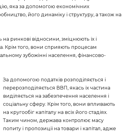
цію, яка за допомогою економічних
обництво, його динаміку і структуру, а також на
 на ринкові відносини, зміцнюють їх і
. Крім того, вони сприяють процесам
іальному зубожінні населення, фінансово-
За допомогою податків розподіляється і
перерозподіляється ВВП, якась їх частина
виділяється на забезпечення населення і
соціальну сферу. Крім того, вони впливають
на кругообіг капіталу на всіх його стадіях.
Таким чином, держава контролює масу
попиту і пропозиції на товари і капітал, адже