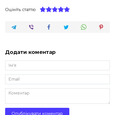
Оцініть статтю
Додати коментар
Ім'я
*
Email
*
Коментар