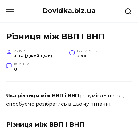
Перейти
Dovidka.biz.ua
до
вмісту
Різниця між ВВП І ВНП
АВТОР
НА ЧИТАННЯ
J. G. (Джей Джи)
2 хв
КОМЕНТАРІ
0
Яка різниця між ВВП і ВНП
розуміють не всі,
спробуємо розібратись в цьому питанні.
Різниця між ВВП І ВНП