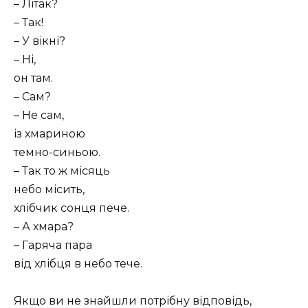
– Літак?
– Так!
– У вікні?
– Ні,
он там.
– Сам?
– Не сам,
із хмариною
темно-синьою.
– Так то ж місяць
небо місить,
хлібчик сонця пече.
– А хмара?
– Гаряча пара
від хлібця в небо тече.
Якщо ви не знайшли потрібну відповідь,