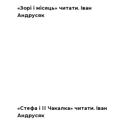
«Зорі і місяць» читати. Іван
Андрусяк
«Стефа і її Чакалка» читати. Іван
Андрусяк