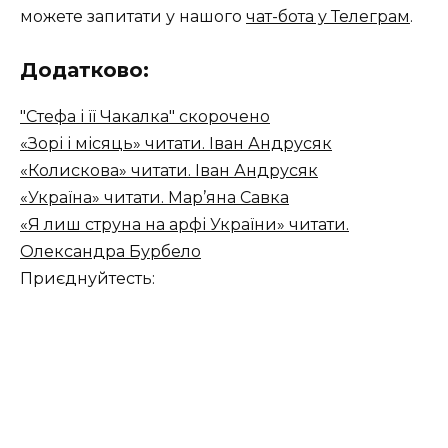
можете запитати у нашого
чат-бота у Телеграм
.
Додатково:
"Стефа і її Чакалка" скорочено
«Зорі і місяць» читати. Іван Андрусяк
«Колискова» читати. Іван Андрусяк
«Україна» читати. Мар’яна Савка
«Я лиш струна на арфі України» читати.
Олександра Бурбело
Приєднуйтесть: