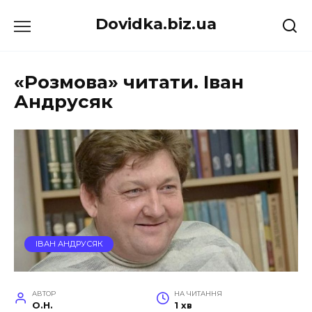
Перейти
Dovidka.biz.ua
до
вмісту
«Розмова» читати. Іван
Андрусяк
ІВАН АНДРУСЯК
АВТОР
НА ЧИТАННЯ
O.H.
1 хв