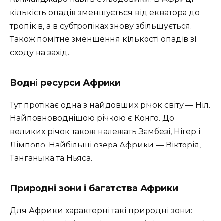
кількість опадів зменшується від екватора до
тропіків, а в субтропіках знову збільшується.
Також помітне зменшення кількості опадів зі
сходу на захід.
Водні ресурси Африки
Тут протікає одна з найдовших річок світу — Ніл.
Найповноводнішою річкою є Конго. До
великих річок також належать Замбезі, Нігер і
Лімпопо. Найбільші озера Африки — Вікторія,
Танганьїка та Ньяса.
Природні зони і багатства Африки
Для Африки характерні такі природні зони: