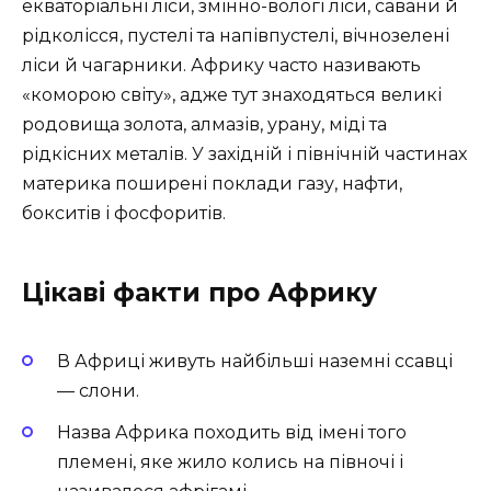
екваторіальні ліси, змінно-вологі ліси, савани й
рідколісся, пустелі та напівпустелі, вічнозелені
ліси й чагарники. Африку часто називають
«коморою світу», адже тут знаходяться великі
родовища золота, алмазів, урану, міді та
рідкісних металів. У західній і північній частинах
материка поширені поклади газу, нафти,
бокситів і фосфоритів.
Цікаві факти про Африку
В Африці живуть найбільші наземні ссавці
— слони.
Назва Африка походить від імені того
племені, яке жило колись на півночі і