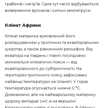
грабенів і нагір’їв. Саме тут часто відбуваються
виверження вулканів і сильні землетруси.
Клімат Африки
Клімат материка зумовлений його
розташуванням у тропічних та екваторіальних
широтах, а також рівнинним рельєфом. Від
екватора на південь і північ послідовно
змінюються кліматичні пояси — від
екваторіального до субтропічного. На
територіях тропічного поясу зафіксовані
найвищі температури на планеті. У горах
температура опускається нижче 0 °С.
Дивовижно, але на найжаркішому материку
щороку випадає сніг, а на вершині
Кіліманджаро навіть є льодовики. В Африці