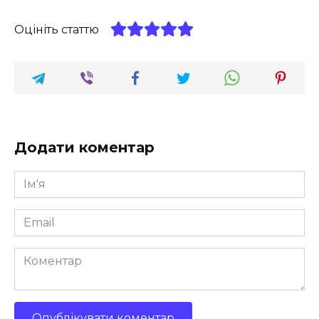
Оцініть статтю
Додати коментар
Ім'я
*
Email
*
Коментар