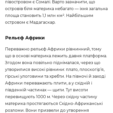
півостровом є Сомалі. Варто зазначити, що
островів біля материка небагато — їхня загальна
площа становить 1,1 млн км². Найбільшим
островом є Мадагаскар.
Рельєф Африки
Переважно рельєф Африки рівнинний, тому
що в основі материка лежить давня платформа.
Згодом вона повільно піднімалася, через що
утворилися високі рівнини: плато, плоскогір’я,
гірські улоговини та хребти. На півночі й заході
Африки переважають плити, а у східній і
південній частинах — щити. Тут висоти
перевищують 1000 м. Через східну частину
материка простягаються Східно-Африканські
розломи. Вони призвели до утворення