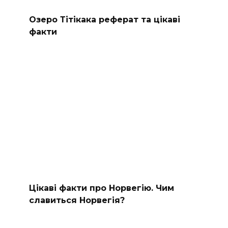
Озеро Тітікака реферат та цікаві
факти
Цікаві факти про Норвегію. Чим
славиться Норвегія?