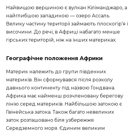
Найвищою вершиною є вулкан Кіліманджаро, а
найглибшою западиною — озеро Ассаль.
Велику частину території займають плоскогір’я і
височини. До речі, в Африці набагато менше
гірських територій, ніж на інших материках.
Географічне положення Африки
Материк належить до групи південних
материків. Він сформувався після розколу
давнього континенту під назвою Гондвана.
Африка має найменш розчленовану берегову
лінію серед материків. Найбільшою затокою є
Гвінейська затока. Також багато невеликих
заток розташовано біля узбережжя
Середземного моря. Єдиним великим