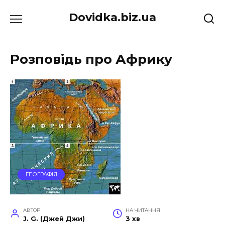
Перейти
Dovidka.biz.ua
до
вмісту
Розповідь про Африку
ГЕОГРАФІЯ
АВТОР
НА ЧИТАННЯ
J. G. (Джей Джи)
3 хв