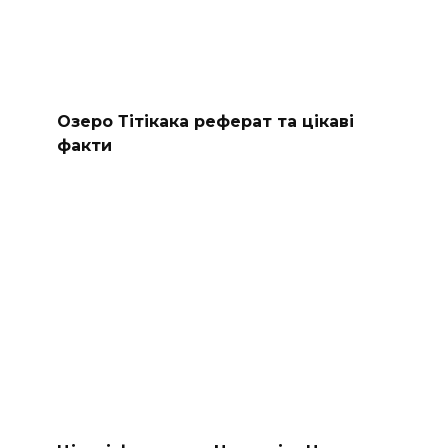
Озеро Тітікака реферат та цікаві
факти