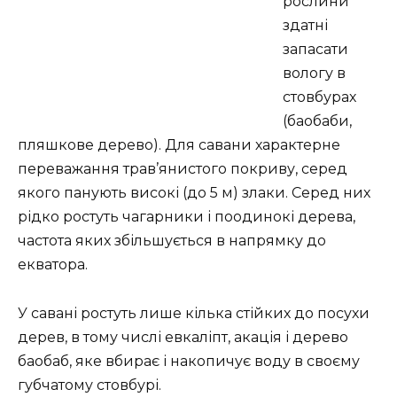
рослини
здатні
запасати
вологу в
стовбурах
(баобаби,
пляшкове дерево). Для савани характерне
переважання трав’янистого покриву, серед
якого панують високі (до 5 м) злаки. Серед них
рідко ростуть чагарники і поодинокі дерева,
частота яких збільшується в напрямку до
екватора.
У савані ростуть лише кілька стійких до посухи
дерев, в тому числі евкаліпт, акація і дерево
баобаб, яке вбирає і накопичує воду в своєму
губчатому стовбурі.