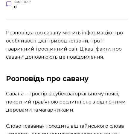
КОМЕНТАРІ
0
Розповідь про савану містить інформацію про
особливості цієї природної зони, про її
тваринний і рослинний світ. Цікаві факти про
савани доповнюють це повідомлення.
Розповідь про савану
Савана – простір в субекваторіальному поясі,
покритий трав’яною рослинністю з рідкісними
деревами та чагарниками.
Слово «савана» походить від тайнського слова