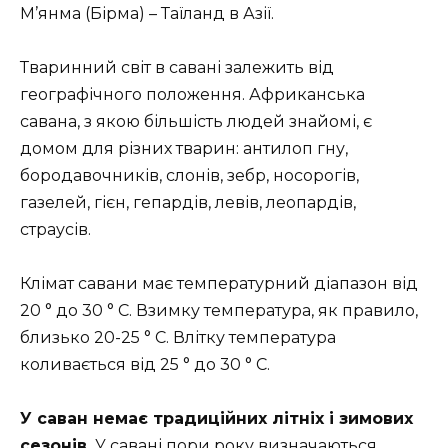
М’янма (Бірма) – Таїланд в Азії.
Тваринний світ в савані залежить від
географічного положення. Африканська
савана, з якою більшість людей знайомі, є
домом для різних тварин: антилоп гну,
бородавочників, слонів, зебр, носорогів,
газелей, гієн, гепардів, левів, леопардів,
страусів.
Клімат савани має температурний діапазон від
20 ° до 30 ° C. Взимку температура, як правило,
близько 20-25 ° C. Влітку температура
коливається від 25 ° до 30 ° C.
У саван немає традиційних літніх і зимових
сезонів.
У савані пори року визначаються