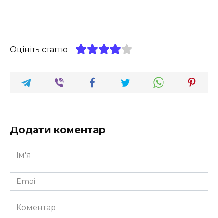
Оцініть статтю
Додати коментар
Ім'я
*
Email
*
Коментар