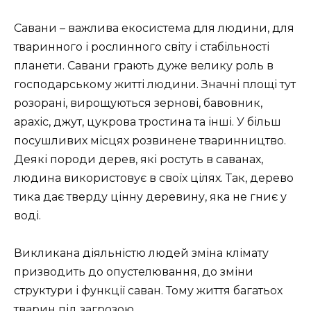
Савани – важлива екосистема для людини, для
тваринного і рослинного світу і стабільності
планети. Савани грають дуже велику роль в
господарському житті людини. Значні площі тут
розорані, вирощуються зернові, бавовник,
арахіс, джут, цукрова тростина та інші. У більш
посушливих місцях розвинене тваринництво.
Деякі породи дерев, які ростуть в саванах,
людина використовує в своїх цілях. Так, дерево
тика дає тверду цінну деревину, яка не гниє у
воді.
Викликана діяльністю людей зміна клімату
призводить до опустелювання, до зміни
структури і функції саван. Тому життя багатьох
тварин під загрозою.