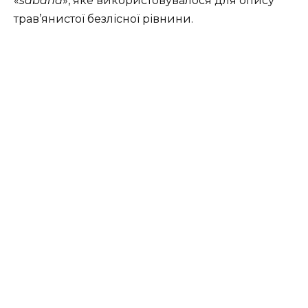
«
sabana
», яке використовувалося для опису
трав’янистої безлісної рівнини.