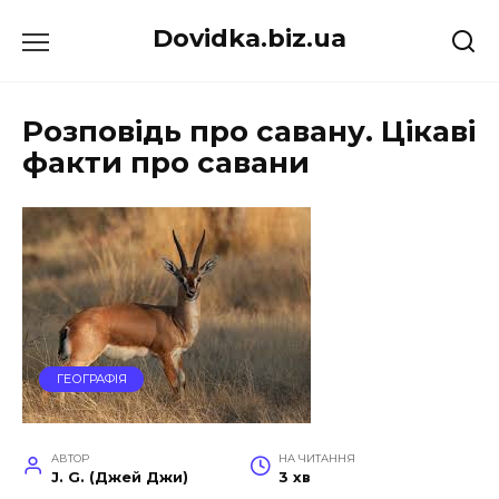
Перейти
Dovidka.biz.ua
до
вмісту
Розповідь про савану. Цікаві
факти про савани
ГЕОГРАФІЯ
АВТОР
НА ЧИТАННЯ
J. G. (Джей Джи)
3 хв