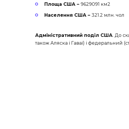
Площа США –
9629091 км2
Населення США –
321.2 млн. чол
Адміністративний поділ США
. До с
також Аляска і Гаваї) і федеральний (