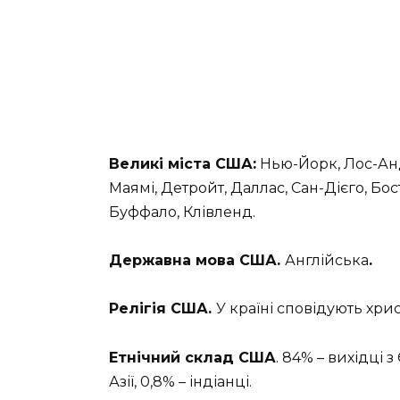
Великі міста США:
Нью-Йорк, Лос-Анд
Маямі, Детройт, Даллас, Сан-Дієго, Бост
Буффало, Клівленд.
Державна мова США.
Англійська
.
Релігія США.
У країні сповідують хрис
Етнічний склад США
. 84% – вихідці 
Азії, 0,8% – індіанці.