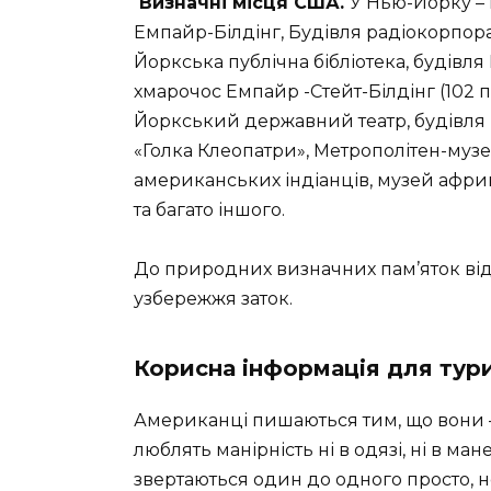
Визначні місця США.
У Нью-Йорку – 
Емпайр-Білдінг, Будівля радіокорпораці
Йоркська публічна бібліотека, будівл
хмарочос Емпайр -Стейт-Білдінг (102 п
Йоркський державний театр, будівля 
«Голка Клеопатри», Метрополітен-музе
американських індіанців, музей афри
та багато іншого.
До природних визначних пам’яток відн
узбережжя заток.
Корисна інформація для тури
Американці пишаються тим, що вони – 
люблять манірність ні в одязі, ні в м
звертаються один до одного просто, 