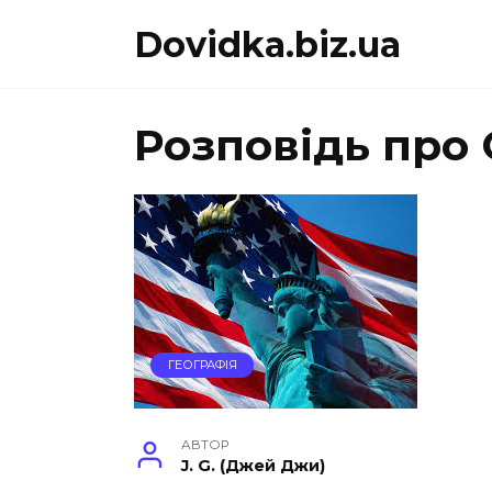
Перейти
Dovidka.biz.ua
до
вмісту
Розповідь про
ГЕОГРАФІЯ
АВТОР
J. G. (Джей Джи)