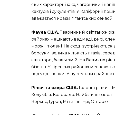
яких характерні юка, чагарники і напі
кактусів і сукулентів. У Каліфорнії по
вважається краєм гігантських секвой.
Фауна США.
Тваринний світ також різн
районах мешкають ведмеді, рисі, олен
моржі і тюлені. На сході зустрічаються 
борсуки, велика кількість птахів, серед
алігатори, безліч змій. На Великих рі
бізонів. У гірських районах мешкають л
ведмеді, вовки. У пустельних районах –
Річки та озера США.
Головні річки – Мі
Колумбія. Колорадо. Найбільші озера 
Верхнє, Гурон, Мічиган, Ері, Онтаріо.