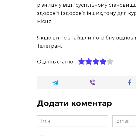
різниця у віці і суспільному становищ
здоров’я і здоров’я інших, тому для ку
місця.
Якщо ви не знайшли потрібну відпові
Телеграм
.
Оцініть статтю
Додати коментар
Ім'я
Email
*
*
Коментар