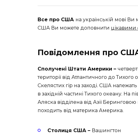
Все про США
на українській мові Ви м
США Ви можете доповнити
цікавими
Повідомлення про СШ
Сполучені Штати Америки –
четверт
території від Атлантичного до Тихого о
Скелястих гір на заході. США належать
в західній частині Тихого океану. На п
Аляска відділена від Азії Беринговою
походить від материка Америка.
Столиця США –
Вашингтон