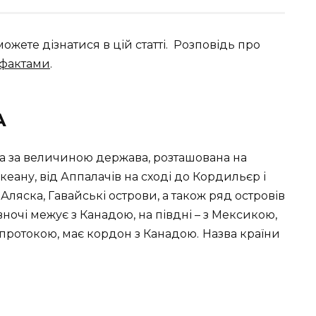
ожете дізнатися в цій статті.
Розповідь про
 фактами
.
А
а за величиною держава, розташована на
кеану, від Аппалачів на сході до Кордильєр і
 Аляска, Гавайські острови, а також ряд островів
івночі межує з Канадою, на півдні – з Мексикою,
 протокою, має кордон з Канадою.
Назва країни