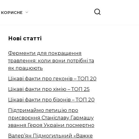
КОРИСНЕ
Нові статті
Ферменти для покращення
травлення: коли вони потрібні та
як працюють
Цікаві факти про геконів – ТОП 20
Цікаві факти про хімію – ТОП 25
Цікаві факти про бізонів – ТОП 20
Підтримаймо петицію про
присвоєння Станіславу Гармашу
звання Героя України посмертно
Валер’ян Підмогильний «Важке