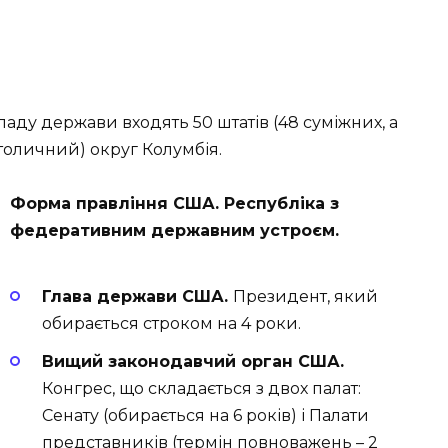
кладу держави входять 50 штатів (48 суміжних, а
столичний) округ Колумбія.
Форма правління США. Республіка з
федеративним державним устроєм.
Глава держави США.
Президент, який
обирається строком на 4 роки.
Вищий законодавчий орган США.
Конгрес, що складається з двох палат:
Сенату (обирається на 6 років) і Палати
представників (термін повноважень – 2