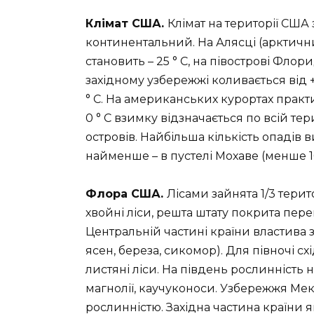
Клімат США.
Клімат на території США
континентальний. На Алясці (арктичн
становить – 25 ° С, на півострові Флор
західному узбережжі коливається від + 14
° С. На американських курортах практ
0 ° С взимку відзначається по всій тер
островів. Найбільша кількість опадів в
найменше – в пустелі Мохаве (менше 1
Флора США.
Лісами зайнята 1/3 терито
хвойні ліси, решта штату покрита пе
Центральній частині країни властива з
ясен, береза, сикомор). Для півночі сх
листяні ліси. На південь рослинність 
магнолії, каучуконоси. Узбережжя Ме
рослинністю. Західна частина країни я