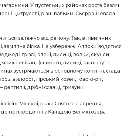
вчагарники. У пустельних районах росте безліч
ширені цитрусові, різні пальми. Сьєрра-Невада
иться залежно від регіону. Так, в північних
і, земляна білка. На узбережжі Аляски водяться
ведмеді-грізлі, олені, лисиці, вовки, скунси,
 яких пелікан, фламінго, лисиці, також тут є
внинах зустрічаються в основному копитні, стада
ось, вилорог, гірський козел, товсто-ріг,
 рептилії, дрібні ссавці, гризуни.
ссісіпі, Міссурі, річка Святого Лаврентія,
– це прикордонні з Канадою Великі озера: