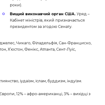
роки).
Вищий виконавчий орган США.
Уряд –
Кабінет міністрів, який призначається
президентом за згодою Сенату.
желес, Чикаго, Філадельфія, Сан-Франциско,
он, Х’юстон, Фенікс, Атланта, Сент-Луїс,
тиянство, іудаїзм, іслам, буддизм, індуїзм.
з Європи, 12% – афро-американці, 3% – вихідці з