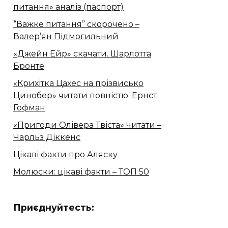
питання» аналіз (паспорт)
“Важке питання” скорочено –
Валер’ян Підмогильний
«Джейн Ейр» скачати. Шарлотта
Бронте
«Крихітка Цахес на прізвисько
Цинобер» читати повністю. Ернст
Гофман
«Пригоди Олівера Твіста» читати –
Чарльз Діккенс
Цікаві факти про Аляску
Молюски: цікаві факти – ТОП 50
Приєднуйтесть: