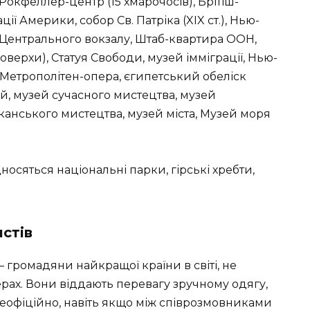
Рокфеллер-центр (15 хмарочосів), Брітіш-
ї Америки, собор Св. Патріка (XIX ст.), Нью-
я Центрального вокзалу, Штаб-квартира ООН,
оверхи), Статуя Свободи, музей імміграції, Нью-
Метрополітен-опера, єгипетський обеліск
й, музей сучасного мистецтва, музей
канського мистецтва, музей міста, Музей моря
осяться національні парки, гірські хребти,
стів
громадяни найкращої країни в світі, не
анерах. Вони віддають перевагу зручному одягу,
неофіційно, навіть якщо між співрозмовниками