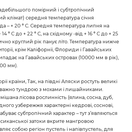
 здебільшого помірний і субтропічний
ий клімат) середня температура січня
ида – + 20 ° С. Середня температура липня на
 ° С до + 22 ° С, на східному -від + 16 ° С до + 25
ично круглий рік панує літо. Температура нижче
иторії, крім Каліфорнії, Флориди і Гавайських
ипадає на Гавайських островах (10000 мм в рік),
00 мм).
рії країни, Так, на півдні Аляски ростуть великі
реважно тундрою з мохами і лишайниками.
мішана лісова рослинність (ялина, сосна, дуб,
ідного узбережжя характерні кедрові, соснові,
набуває субтропічний характер – тут з’являються
ксиканської затоки вкрите мангровою
вляє собою регіон пустель і напівпустель, для