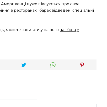
і. Американці дуже піклуються про своє
ріння в ресторанах і барах відведені спеціальні
дь, можете запитати у нашого
чат-бота у