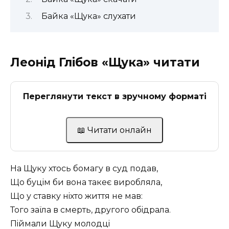
Байка «Щука» слухати
Леонід Глібов «Щука» читати
Переглянути текст в зручному форматі
📖 Читати онлайн
На Щуку хтось бомагу в суд подав,
Що буцiм би вона такеє виробляла,
Що у ставку нiхто життя не мав:
Того заïла в смерть, другого обiдрала.
Пiймали Щуку молодцi