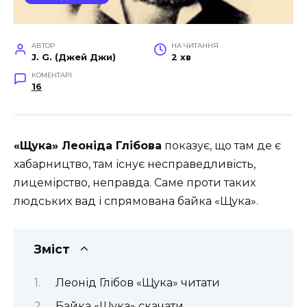
АВТОР
НА ЧИТАННЯ
J. G. (Джей Джи)
2 хв
КОМЕНТАРІ
16
«Щука» Леоніда Глібова
показує, що там де є
хабарництво, там існує несправедливість,
лицемірство, неправда. Саме проти таких
людських вад і спрямована байка «Щука».
Зміст
Леонід Глібов «Щука» читати
Байка «Щука» скачати