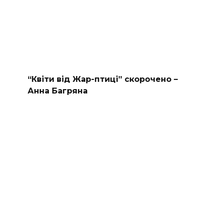
“Квіти від Жар-птиці” скорочено –
Анна Багряна