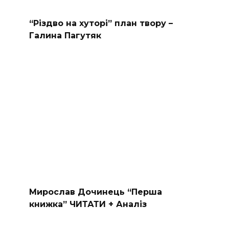
“Різдво на хуторі” план твору –
Галина Пагутяк
Мирослав Дочинець “Перша
книжка” ЧИТАТИ + Аналіз