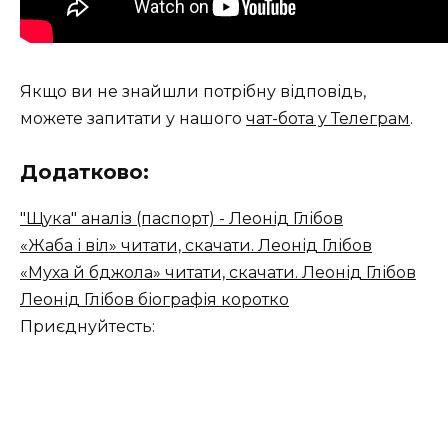
Якщо ви не знайшли потрібну відповідь,
можете запитати у нашого
чат-бота у Телеграм
.
Додатково:
"Щука" аналіз (паспорт) - Леонід Глібов
«Жаба і віл» читати, скачати. Леонід Глібов
«Муха й бджола» читати, скачати. Леонід Глібов
Леонід Глібов біографія коротко
Приєднуйтесть: