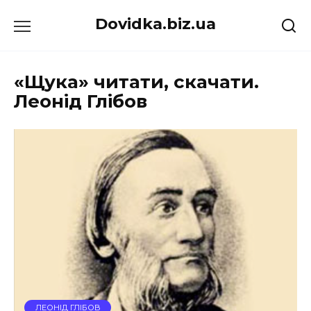
Перейти
Dovidka.biz.ua
до
вмісту
«Щука» читати, скачати.
Леонід Глібов
ЛЕОНІД ГЛІБОВ