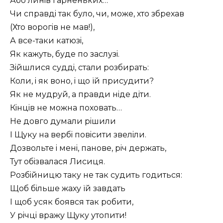
Або линiв гарненьких…
Чи справдi так було, чи, може, хто збрехав
(Хто ворогiв не мав!),
А все-таки катюзi,
Як кажуть, буде по заслузi.
Зiйшлися суддi, стали розбирать:
Коли, i як воно, i що ïй присудити?
Як не мудруй, а правди нiде дiти.
Кiнцiв не можна поховать…
Не довго думали рiшили
I Щуку на вербi повiсити звелiли.
Дозвольте i менi, панове, рiч держать,
Тут обiзвалася Лисиця.
Розбiйницю таку не так судить годиться:
Щоб бiльше жаху ïй завдать
I щоб усяк боявся так робити,
У рiчцi вражу Щуку утопити!