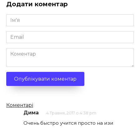
Додати коментар
Ім'я
*
Email
*
Коментар
Кількість
Коментарі
коментарів
Дима
4 Травня, 2017 о 4:38 pm
Очень быстро учится просто на изи