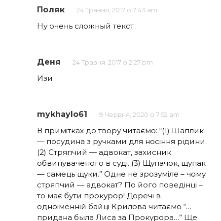
Поляк
24 Травня, 2017 о 7:43 am
Ну очень сложный текст
Деня
24 Травня, 2017 о 2:27 pm
Изи
mykhaylo61
9 Червня, 2020 о 7:52 am
В примітках до твору читаємо: “(1) Шаплик
— посудина з ручками для носіння рідини.
(2) Стряпчий — адвокат, захисник
обвинуваченого в суді. (3) Щупачок, щупак
— самець щуки.” Одне не зрозуміле – чому
стряпчий — адвокат? По його поведінці –
то має бути прокурор! Доречі в
одноіменній байці Крилова читаємо “…
придана была Лиса за Прокурора…” Ще