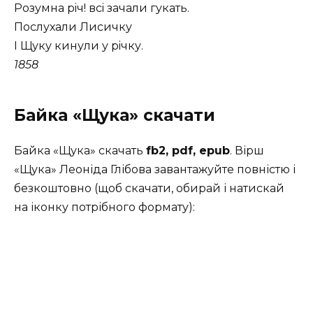
Розумна рiч! всi зачали гукать.
Послухали Лисичку
I Щуку кинули у рiчку.
1858
Байка «Щука» скачати
Байка «Щука» скачать
fb2, pdf, epub
. Вірш
«Щука» Леоніда Глібова завантажуйте повністю і
безкоштовно (щоб скачати, обирай і натискай
на іконку потрібного формату):