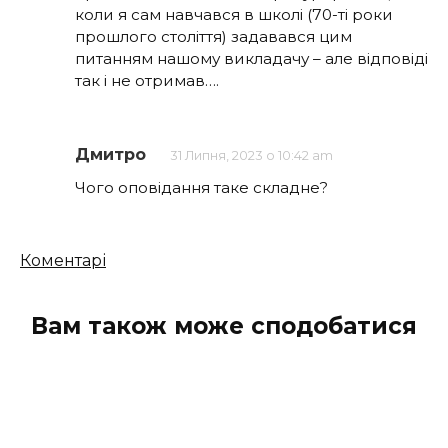
коли я сам навчався в школі (70-ті роки
прошлого століття) задавався цим
питанням нашому викладачу – але відповіді
так і не отримав….
Дмитро
31 Липня, 2023 о 10:42 am
Чого оповідання таке складне?
Кількість
Коментарі
коментарів
Вам також може сподобатися