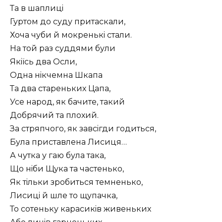
Та в шаплицi
Гуртом до суду притаскали,
Хоча чуби й мокренькi стали.
На той раз суддями були
Якiïсь два Осли,
Одна нiкчемна Шкапа
Та два стареньких Цапа,
Усе народ, як бачите, такий
Добрячий та плохий.
За стряпчого, як завсiгди годиться,
Була приставлена Лисиця…
А чутка у гаю була така,
Що нiби Щука та частенько,
Як тiльки зробиться темненько,
Лисицi й шле то щупачка,
То сотеньку карасикiв живеньких