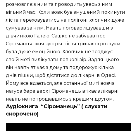
розмовляє з ним та проводить увесь з ним
вільний час. Коли вовк був змушений покинути
ліс та переховуватись на полігоні, хлопчик дуже
сумував за ним. Навіть потоваришувавши з
дівчинкою Галею, Сашко не забував про
Сіроманця. їхня зустріч після тривалої розлуки
була дуже емоційною. Хлопчик не зраджує
своїй меті вилікувати вовкові зір. Задля цього
він навіть втікає з дому та подорожує кілька
днів пішки, щоб дістатися до лікарні в Одесі.
Йому все вдається, але останньої миті вовча
натура бере верх і Сіроманець втікає з лікарні,
навіть не попрощавшись з кращим другом.
Аудіокнига
“Сіроманець” ( слухати
скорочено)