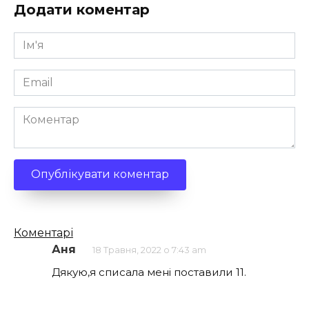
Додати коментар
Ім'я
*
Email
*
Коментар
Кількість
Коментарі
коментарів
Аня
18 Травня, 2022 о 7:43 am
Дякую,я списала мені поставили 11.