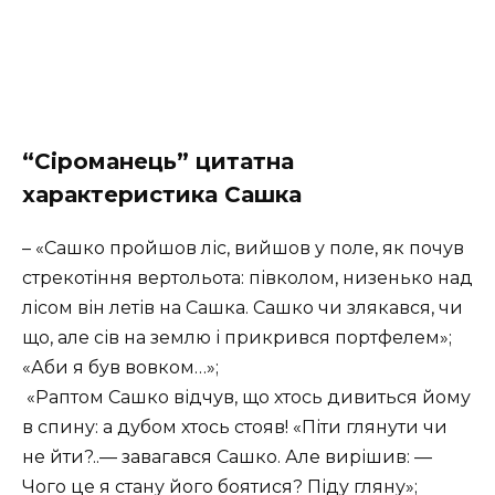
“Сіроманець” цитатна
характеристика Сашка
– «Сашко пройшов ліс, вийшов у поле, як почув
стрекотіння вертольота: півколом, низенько над
лісом він летів на Сашка. Сашко чи злякався, чи
що, але сів на землю і прикрився портфелем»;
«Аби я був вовком…»;
«Раптом Сашко відчув, що хтось дивиться йому
в спину: а дубом хтось стояв! «Піти глянути чи
не йти?..— завагався Сашко. Але вирішив: —
Чого це я стану його боятися? Піду гляну»;