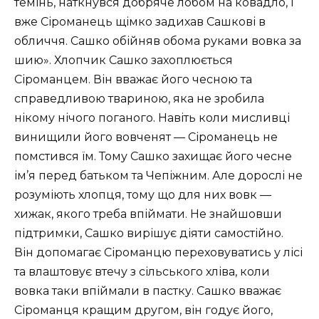
темінь, наткнувся добряче лобом на ковадло, і
вже Сіроманець щімко задихав Сашкові в
обличчя. Сашко обійняв обома руками вовка за
шию». Хлопчик Сашко захоплюється
Сіроманцем. Він вважає його чесною та
справедливою твариною, яка не зробила
нікому нічого поганого. Навіть коли мисливці
винищили його вовченят — Сіроманець не
помстився їм. Тому Сашко захищає його чесне
ім’я перед батьком та Чепіжним. Але дорослі не
розуміють хлопця, тому що для них вовк —
хижак, якого треба впіймати. Не знайшовши
підтримки, Сашко вирішує діяти самостійно.
Він допомагає Сіроманцю переховуватись у лісі
та влаштовує втечу з сільського хліва, коли
вовка таки впіймали в пастку. Сашко вважає
Сіроманця кращим другом, він годує його,