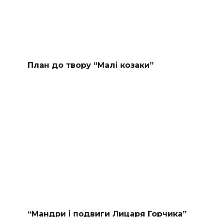
План до твору “Малі козаки”
“Мандри і подвиги Лицаря Горчика”