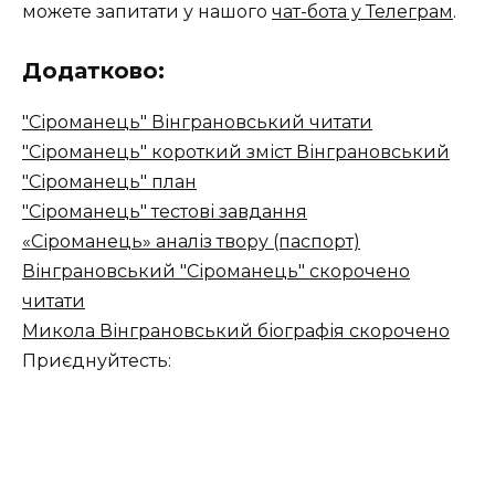
можете запитати у нашого
чат-бота у Телеграм
.
Додатково:
"Сіроманець" Вінграновський читати
"Сіроманець" короткий зміст Вінграновський
"Сіроманець" план
"Сіроманець" тестові завдання
«Сіроманець» аналіз твору (паспорт)
Вінграновський "Сіроманець" скорочено
читати
Микола Вінграновський біографія скорочено
Приєднуйтесть: