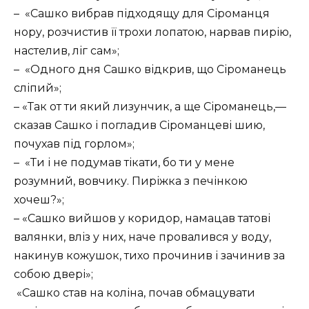
– «Сашко вибрав підходящу для Сіроманця
нору, розчистив її трохи лопатою, нарвав пирію,
настелив, ліг сам»;
– «Одного дня Сашко відкрив, що Сіроманець
сліпий»;
– «Так от ти який лизунчик, а ще Сіроманець,—
сказав Сашко і погладив Сіроманцеві шию,
почухав під горлом»;
– «Ти і не подумав тікати, бо ти у мене
розумний, вовчику. Пиріжка з печінкою
хочеш?»;
– «Сашко вийшов у коридор, намацав татові
валянки, вліз у них, наче провалився у воду,
накинув кожушок, тихо прочинив і зачинив за
собою двері»;
«Сашко став на коліна, почав обмацувати