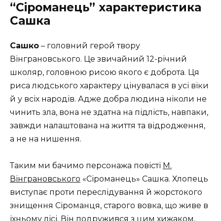
“Сіроманець” характеристика
Сашка
Сашко
– головний герой твору
Вінграновського. Це звичайний 12-річний
школяр, головною рисою якого є доброта. Ця
риса людського характеру цінувалася в усі віки
й у всіх народів. Адже добра людина ніколи не
чинить зла, вона не здатна на підлість, навпаки,
завжди налаштована на життя та відродження,
а не на нишення.
Таким ми бачимо персонажа повісті
М.
Вінграновського
«Сіроманець» Сашка. Хлопець
виступає проти переслідування й жорстокого
знищення Сіроманця, старого вовка, що живе в
їхньому лісі. Він подружився з цим хижаком,