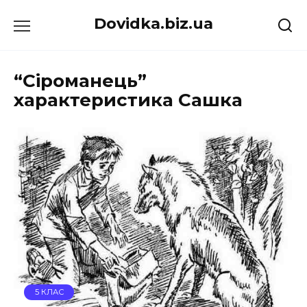
Перейти
Dovidka.biz.ua
до
вмісту
“Сіроманець”
характеристика Сашка
5 КЛАС