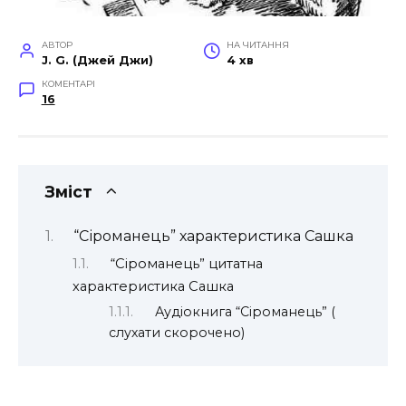
АВТОР
НА ЧИТАННЯ
J. G. (Джей Джи)
4 хв
КОМЕНТАРІ
16
Зміст
“Сіроманець” характеристика Сашка
“Сіроманець” цитатна
характеристика Сашка
Аудіокнига “Сіроманець” (
слухати скорочено)