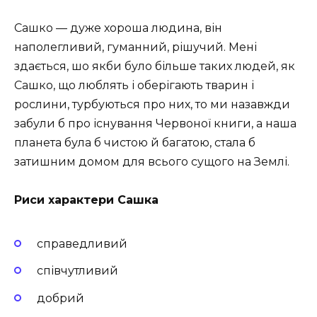
Сашко — дуже хороша людина, він
наполегливий, гуманний, рішучий. Мені
здається, шо якби було більше таких людей, як
Сашко, що люблять і оберігають тварин і
рослини, турбуються про них, то ми назавжди
забули б про існування Червоної книги, а наша
планета була б чистою й багатою, стала б
затишним домом для всього сущого на Землі.
Риси характери Сашка
справедливий
співчутливий
добрий