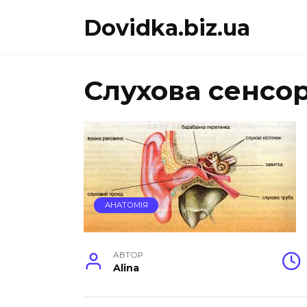
Перейти
Dovidka.biz.ua
до
вмісту
Слухова сенсо
АНАТОМІЯ
АВТОР
Alina