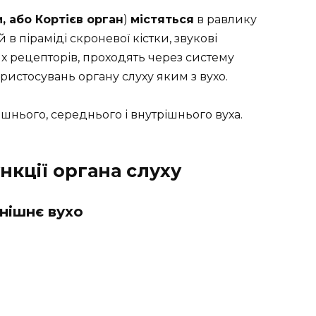
 або Кортієв орган
)
містяться
в равлику
в піраміді скроневої кістки, звукові
х рецепторів, проходять через систему
истосувань органу слуху яким з вухо.
шнього, середнього і внутрішнього вуха.
нкції органа слуху
нішнє вухо