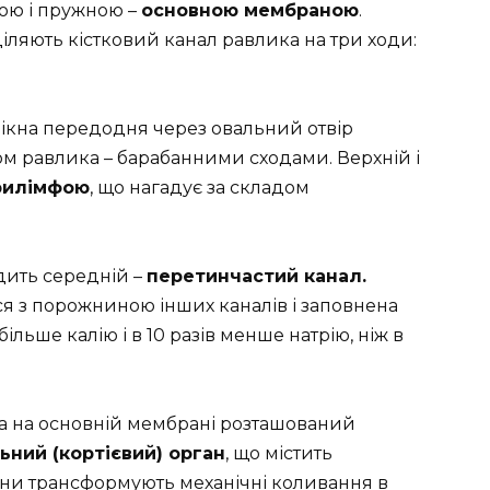
ою і пружною –
основною мембраною
.
іляють кістковий канал равлика на три ходи:
вікна передодня через овальний отвір
м равлика – барабанними сходами. Верхній і
рилімфою
, що нагадує за складом
дить середній –
перетинчастий канал.
я з порожниною інших каналів і заповнена
в більше калію і в 10 разів менше натрію, ніж в
а на основній мембрані розташований
ьний (кортієвий) орган
, що містить
тини трансформують механічні коливання в