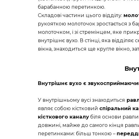
барабанною перетинкою.
Складові частини цього відділу:
молот
рукояткою молоточок зростається з б
молоточком, і зі стремінцем, яке при
внутрішнє вухо. В стінці, яка відділяє
вікна, знаходиться ще кругле вікно, з
Вну
Внутрішнє вухо є звукосприймаючи
У внутрішньому вусі знаходиться
рав
являє собою кістковий
спіральний к
кісткового каналу
біля основи равл
довжині, майже до самого кінця равл
перетинками: більш тонкою –
передд