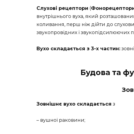
Слухові рецептори
(
Фонорецептори,
внутрішнього вуха, який розташований 
коливання, перш ніж дійти до слухови
звукопровідних і звукопідсилюючих пр
Вухо складається з 3-х частин:
зовні
Будова та фу
Зов
Зовнішнє вухо складається
з
– вушної раковини;