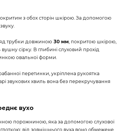
окритим з обох сторін шкірою. За допомогою
звуку.
яд трубки довжиною
30 мм
, покритою шкірою,
ь вушну сірку. В глибині слуховий прохід
инкою овальної форми.
арабанної перетинки, укріплена рукоятка
арі звукових хвиль вона без перекручування
реднє вухо
ною порожниною, яка за допомогою слухової
соглоткою; від зовнішнього вуха воно обмежене