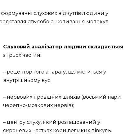
 формуванні слухових відчуттів людини у
 представляють собою коливання молекул
Слуховий аналізатор людини складається
з трьох частин:
– рецепторного апарату, що міститься у
внутрішньому вусі;
– нервових провідних шляхів (восьмий пари
черепно-мозкових нервів);
– центру слуху, який розташований у
скроневих частках кори великих півкуль.