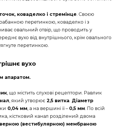
очок, коваделко і стремінце
. Своєю
арабанною перетинкою, коваделко і з
криває овальний отвір, що проводить у
 середнє вухо від внутрішнього, крім овального
атягнуте перетинкою.
трішнє вухо
м апаратом.
лик
, що містить слухові рецептори. Равлик
анал
, який утворює
2,5 витка
.
Діаметр
ики
0,04 мм
, а на вершині її –
0,5 мм
. По всій
ика, кістковий канал розділений двома
верною (вестибулярною) мембраною