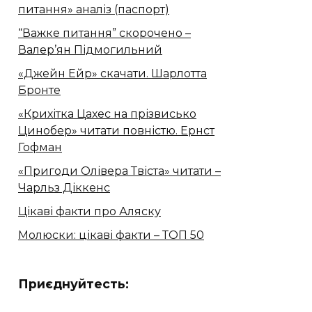
питання» аналіз (паспорт)
“Важке питання” скорочено –
Валер’ян Підмогильний
«Джейн Ейр» скачати. Шарлотта
Бронте
«Крихітка Цахес на прізвисько
Цинобер» читати повністю. Ернст
Гофман
«Пригоди Олівера Твіста» читати –
Чарльз Діккенс
Цікаві факти про Аляску
Молюски: цікаві факти – ТОП 50
Приєднуйтесть: