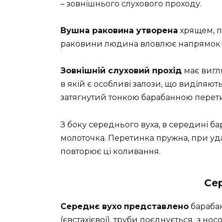
– зовнішнього слухового проходу.
Вушна раковина утворена
хрящем, п
раковини людина вловлює напрямок 
Зовнішній слуховий прохід
має вигл
в якій є особливі залози, що виділяют
затягнутий тонкою барабанною перет
З боку середнього вуха, в середині б
молоточка. Перетинка пружна, при уд
повторює ці коливання.
Се
Середнє вухо
представлено
барабан
(євстахієвої), труби поєднується з но