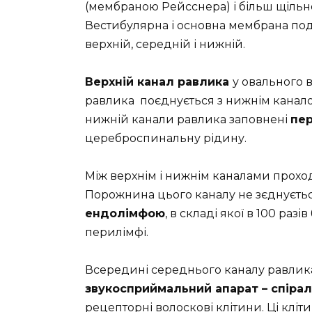
(мембраною Рейсснера) і більш щільн
Вестибулярна і основна мембрана под
верхній, середній і нижній.
Верхній канал равлика
у овального 
равлика поєднується з нижнім канало
нижній канали равлика заповнені
пе
цереброспинальну рідину.
Між верхнім і нижнім каналами прохо
Порожнина цього каналу не зєднуєтьс
ендолімфою
, в складі якої в 100 разі
перилімфі.
Всередині середнього каналу равлик
звукосприймальний апарат – спірал
рецепторні волоскові клітини. Ці клі