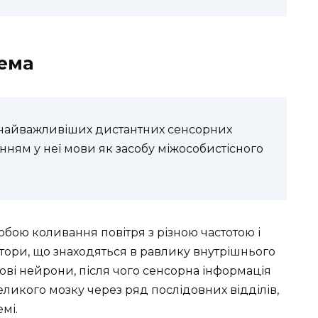
тема
 найважливіших дистантних сенсорних
нням у неї мови як засобу міжособистісного
обою коливання повітря з різною частотою і
тори, що знаходяться в равлику внутрішнього
ові нейрони, після чого сенсорна інформація
еликого мозку через ряд послідовних відділів,
мі.