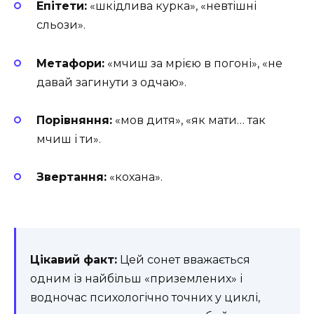
Епітети:
«шкідлива курка», «невтішні
сльози».
Метафори:
«мчиш за мрією в погоні», «не
давай загинути з одчаю».
Порівняння:
«мов дитя», «як мати… так
мчиш і ти».
Звертання:
«кохана».
Цікавий факт:
Цей сонет вважається
одним із найбільш «приземлених» і
водночас психологічно точних у циклі,