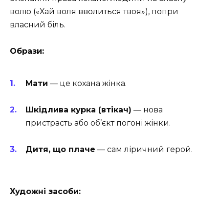
волю («Хай воля вволиться твоя»), попри
власний біль.
Образи:
Мати
— це кохана жінка.
Шкідлива курка (втікач)
— нова
пристрасть або об’єкт погоні жінки.
Дитя, що плаче
— сам ліричний герой.
Художні засоби: