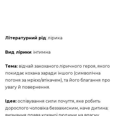
Літературний рід
: лірика
Вид лірики
: інтимна
Тема:
відчай закоханого ліричного героя, якого
покидає кохана заради іншого (символічна
погоня за мрією/втікачем), та його благання про
увагу й повернення.
Ідея:
оспівування сили почуття, яке робить
дорослого чоловіка беззахисним, наче дитина;
визнання права коханої людини на власну