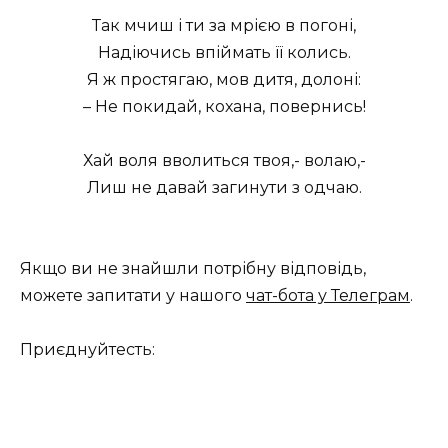
Так мчиш і ти за мрією в погоні,
Надіючись впіймать її колись.
Я ж простягаю, мов дитя, долоні:
– Не покидай, кохана, повернись!
Хай воля вволиться твоя,- волаю,-
Лиш не давай загинути з одчаю.
Якщо ви не знайшли потрібну відповідь,
можете запитати у нашого
чат-бота у Телеграм
.
Приєднуйтесть: