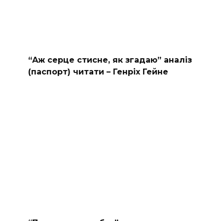
“Аж серце стисне, як згадаю” аналіз
(паспорт) читати – Генріх Гейне