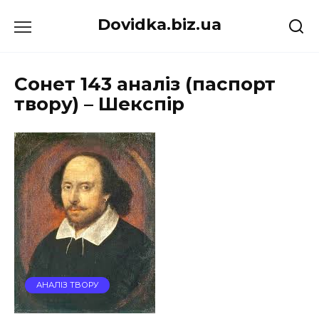
Перейти
Dovidka.biz.ua
до
вмісту
Сонет 143 аналіз (паспорт
твору) – Шекспір
АНАЛІЗ ТВОРУ