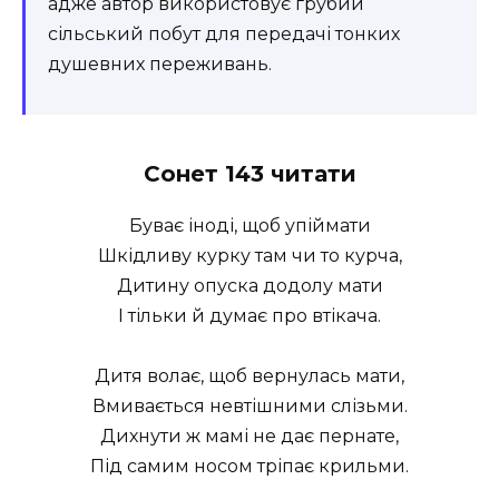
адже автор використовує грубий
сільський побут для передачі тонких
душевних переживань.
Сонет 143 читати
Буває іноді, щоб упіймати
Шкідливу курку там чи то курча,
Дитину опуска додолу мати
І тільки й думає про втікача.
Дитя волає, щоб вернулась мати,
Вмивається невтішними слізьми.
Дихнути ж мамі не дає пернате,
Під самим носом тріпає крильми.