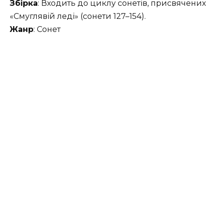
Збірка
: Входить до циклу сонетів, присвячених
«Смуглявій леді» (сонети 127–154).
Жанр
: Сонет