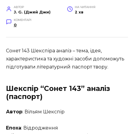
АВТОР
НА ЧИТАННЯ
J. G. (Джей Джи)
2 хв
КОМЕНТАРІ
0
Сонет 143 Шекспіра аналіз – тема, ідея,
характеристика та художні засоби допоможуть
підготувати літературний паспорт твору.
Шекспір
“Сонет 143” аналіз
(паспорт)
Автор
: Вільям Шекспір
Епоха
: Відродження