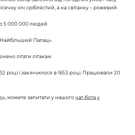
ісячну ніч сріблястий, а на світанку – рожевий.
до 5 000 000 людей.
 «Найбільший Палац».
нено літати літакам.
2 році і закінчилося в 1653 році. Працювали 20
дь, можете запитати у нашого
чат-бота у