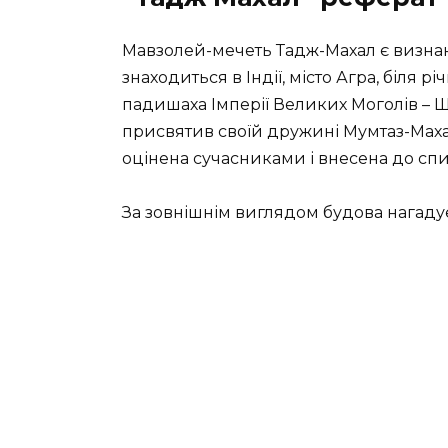
Мавзолей-мечеть Тадж-Махал є визна
знаходиться в Індії, місто Агра, біля 
падишаха Імперії Великих Моголів – Ша
присвятив своїй дружині Мумтаз-Маха
оцінена сучасниками і внесена до спи
За зовнішнім виглядом будова нагадує