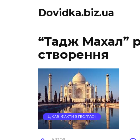
Перейти
Dovidka.biz.ua
до
вмісту
“Тадж Махал” р
створення
ЦІКАВІ ФАКТИ З ГЕОГРАФІЇ
АВТОР