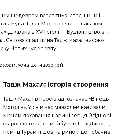
ним шедевром всесвітньої спадщини і
річки Ямуна. Тадж-Махал звели за наказом
х-Джахана в XVII столітті. Будівництво він
л. Світова спадщина Тадж Махал високо
ску Нових чудес світу.
 храм, хоча це мавзолей.
Тадж Махал: історія створення
Тадж-Махал в перекладі означає «Вінець
Моголів». У свій час мавзолей називали
місцем поховання цариці серця. Згідно зі
старою легендою майбутній Шах Джахан,
принц Гурам пішов на ринок, де побачив