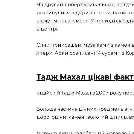
На другий поверх усипальниці ведуть
розкинулися відкриті тераси, на висоті
відчуття невагомості. У проході фаса
в центрі.
Стіни прикрашені мозаїками з каменів,
літери. Арки розписані 14 сурами з Ко
Тадж Махал цікаві фак
Індійскій Тадж-Махал з 2007 року пере
Больша частина цінних предметів з ін
дорогоцінні камені, золотий шпиль, вхі
Мармур, яким оздоблений мавзолей зм