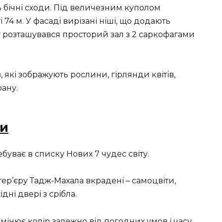
 бічні сходи. Під величезним куполом
 74 м. У фасаді вирізані ніші, що додають
ду розташувався просторий зал з 2 саркофагами
 які зображують рослини, гірлянди квітів,
рану.
ти
буває в списку Нових 7 чудес світу.
тер’єру Тадж-Махала вкрадені – самоцвіти,
дні двері з срібла.
інює колір залежно від погодних умов і часу