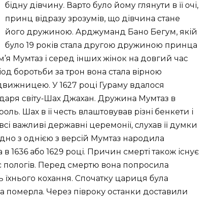
бідну дівчину. Варто було йому глянути в її очі,
принц відразу зрозумів, що дівчина стане
його дружиною. Арджуманд Бано Бегум, якій
було 19 років стала другою дружиною принца
м’я Мумтаз і серед інших жінок на довгий час
од боротьби за трон вона стала вірною
движницею. У 1627 році Гураму вдалося
одаря світу-Шах Джахан. Дружина Мумтаз в
оль. Шах в її честь влаштовував різні бенкети і
і важливі державні церемонії, слухав її думки
ідно з однією з версій Мумтаз народила
а в 1636 або 1629 році. Причин смерті також існує
час пологів. Перед смертю вона попросила
 їхнього кохання. Спочатку цариця була
она померла. Через півроку останки доставили