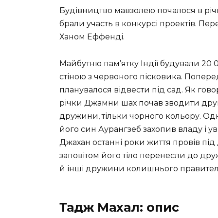
Будівництво мавзолею почалося в річ
брали участь в конкурсі проектів. Пере
Ханом Еффенді.
Майбутню пам’ятку Індії будували 20 
стіною з червоного пісковика. Попер
планувалося відвести під сад. Як гов
річки Джамни шах почав зводити друг
дружини, тільки чорного кольору. Од
його син Аурангзеб захопив владу і у
Джахан останні роки життя провів під 
заповітом його тіло перенесли до дру
й інші дружини колишнього правителя, 
Тадж Махал: опис