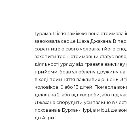
Гурама. Після заміжжя вона отримала і
завоювала серце Шаха Джахана. В пері
соратницею свого чоловіка і його спо
захопити трон, отримавши статус вол
діяльності уряду відігравала важливу р
прийоми, брав улюблену дружину на вс
в ході прийняття важливих рішень. Зг
чоловікові 9 або 13 дітей. Померла вон
декілька 2: або від хвороби, або під 
Джахана спорудити усипальню в честь
похована в Бурхан-Нурі, в місці, де в
до Агри.