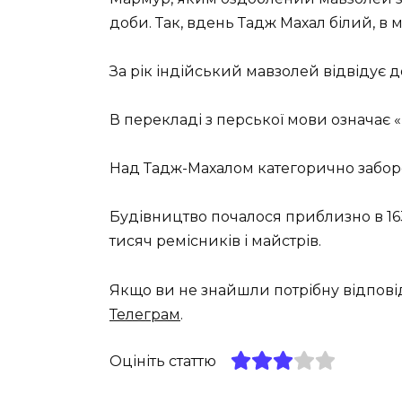
доби. Так, вдень Тадж Махал білий, в м
За рік індійський мавзолей відвідує 
В перекладі з перської мови означає
Над Тадж-Махалом категорично заборо
Будівництво почалося приблизно в 163
тисяч ремісників і майстрів.
Якщо ви не знайшли потрібну відпові
Телеграм
.
Оцініть статтю