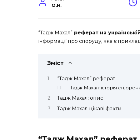
O.H.
“Тадж Махал”
реферат на українській
інформації про споруду, яка є прикла
Зміст
“Тадж Махал” реферат
Тадж Махал: історія створен
Тадж Махал: опис
Тадж Махал цікаві факти
“Тадж Махал” реферат