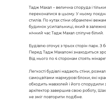
Тадж Махал – велична споруда і тільки
переконатися в цьому. У ньому поєднан
стилів. По кутах стіни обрамлені веж
будинок усипальниці, який в залежнос
нічний час Тадж Махал сліпуче білий.
Будівлю оточує з трьох сторін парк. З 
Перед Тадж Махаломі знаходиться зр
Від нього по 4 сторонам стоять мінар
Легкості будівлі надають стіни, розма
самоцвітами мармурові блоки, які крас
обходить мавзолей і його спорудили з
архітектор завершив свою роботу, Шах
не зміг повторити подібне.