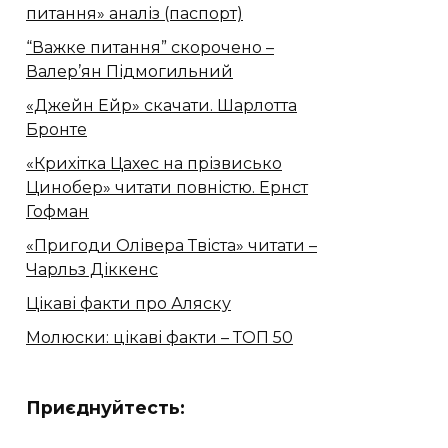
питання» аналіз (паспорт)
“Важке питання” скорочено –
Валер’ян Підмогильний
«Джейн Ейр» скачати. Шарлотта
Бронте
«Крихітка Цахес на прізвисько
Цинобер» читати повністю. Ернст
Гофман
«Пригоди Олівера Твіста» читати –
Чарльз Діккенс
Цікаві факти про Аляску
Молюски: цікаві факти – ТОП 50
Приєднуйтесть: