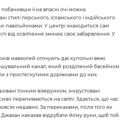
 побачивши її на власні очі можна
і стилі перського, ісламського і індійського
ами-павільйонами. У центрі знаходиться сам
ті від освітлення змінює своє забарвлення. У
боків мавзолей оточують дві купольні вежі.
ошувальний канал, який розділений басейном.
ети з простягнутими доріжками до них.
льовані тонким візерунком, інкрустовані
иво переливаються на світлі. Здається, що час
овсім недавно. За переказами, після того як
 Джахан наказав відрубати йому руки, щоб той