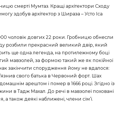
ницю смерті Мумтаз. Кращі архітектори Сходу
могу здобув архітектор з Шираза – Усто Іса
000 чоловік довгих 22 роки. Гробницю обнесли
еду розбили прекрасний великий двір, який
орить ще одна легенда, на протилежному боці
ий мавзолей, за формою такий же як покійної
нак закінчити спорудження йому не вдалося:
в’язнив свого батька в Червоний форт. Шах
домашнім арештом і помер в 1666 році. Згідно із
жини в Тадж Махал. До речі в мавзолеї поховані
а також деякі наближені, члени сім’ї.