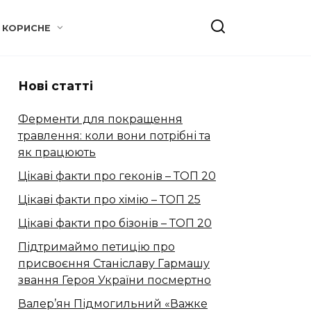
КОРИСНЕ
Нові статті
Ферменти для покращення
травлення: коли вони потрібні та
як працюють
Цікаві факти про геконів – ТОП 20
Цікаві факти про хімію – ТОП 25
Цікаві факти про бізонів – ТОП 20
Підтримаймо петицію про
присвоєння Станіславу Гармашу
звання Героя України посмертно
Валер’ян Підмогильний «Важке