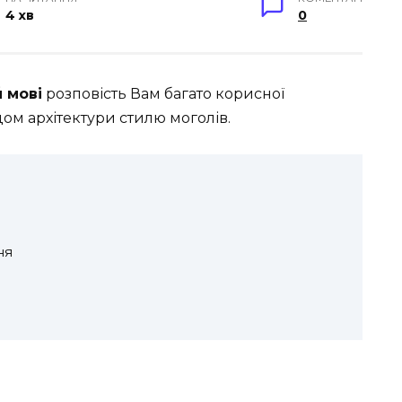
4 хв
0
 мові
розповість Вам багато корисної
дом архітектури стилю моголів.
ня