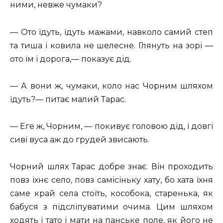
ними, невже чумаки?
— Ото їдуть, їдуть мажами, навколо самий степ
та тиша і ковила не шелесне. Глянуть на зорі —
ото їм і дорога,— показує дід.
— А вони ж, чумаки, коло нас Чорним шляхом
їдуть?— питає малий Тарас.
— Еге ж, Чорним, — покивує головою дід, і довгі
сиві вуса аж до грудей звисають.
Чорний шлях Тарас добре знає. Він проходить
повз їхнє село, повз самісіньку хату, бо хата їхня
саме край села стоїть, кособока, старенька, як
бабуся з підсліпуватими очима. Цим шляхом
ходять і тато і мати на панське поле, як його не