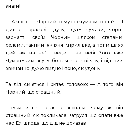
знати!
— А чого він Чорний, тому що чумаки чорні? — І
дивно Тарасові. Ідуть, їдуть чумаки, чорні,
засмаглі, своїм Чорним шляхом, степами,
селами, такими, як їхня Кирилівка, а потім шлях
цей аж на небо веде, і на небі його вже
Чумацьким звуть, бо там зорі світять, і від них,
звичайно, дуже видно і ясно, як удень.
Та дід сміється і хитає головою: — А того він
Чорний, що страшний.
Тільки хотів Тарас розпитати, чому ж він
страшний, як покликала Катруся, що спати вже
час. Ех, шкода, що дід не доказав.