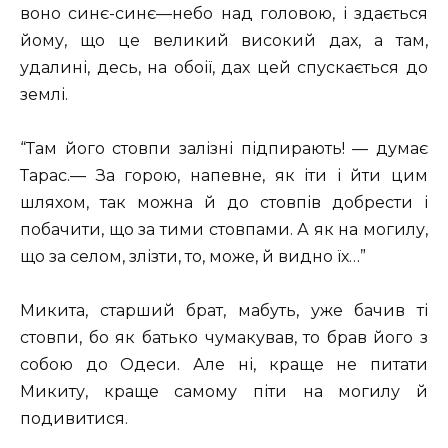
воно синє-синє—небо над головою, і здається
йому, що це великий високий дах, а там,
удалині, десь, на обоії, дах цей спускається до
землі.
“Там його стовпи залізні підпирають! — думає
Тарас.— За горою, напевне, як іти і йти цим
шляхом, так можна й до стовпів добрести і
побачити, що за тими стовпами. А як на могилу,
що за селом, злізти, то, може, й видно їх…”
Микита, старший брат, мабуть, уже бачив ті
стовпи, бо як батько чумакував, то брав його з
собою до Одеси. Але ні, краще не питати
Микиту, краще самому піти на могилу й
подивитися.