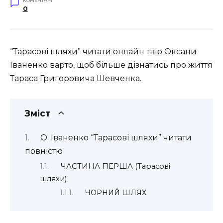
КОМЕНТАРІ
0
“Тарасові шляхи” читати онлайн твір Оксани
Іваненко варто, щоб більше дізнатись
про життя
Тараса Григоровича Шевченка.
Зміст
О. Іваненко “Тарасові шляхи” читати
повністю
ЧАСТИНА ПЕРША (Тарасові
шляхи)
ЧОРНИЙ ШЛЯХ