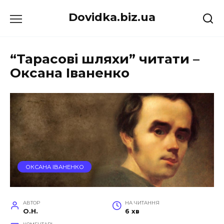
Перейти
Dovidka.biz.ua
до
вмісту
“Тарасові шляхи” читати –
Оксана Іваненко
ОКСАНА ІВАНЕНКО
АВТОР
НА ЧИТАННЯ
O.H.
6 хв