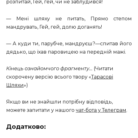
розпитай, Гей, гей, чи не заблудився!
— Мені шляху не питать, Прямо степом
мандрувать, Гей, гей, долю доганять!
— А куди ти, парубче, мандруєш?—спитав його
дядько, що їхав паровицею на передній мажі.
Кінець ознайомчого фрагменту…
(Читати
скорочену версію всього твору «
Тарасові
Шляхи
»)
Якщо ви не знайшли потрібну відповідь,
можете запитати у нашого
чат-бота у Телеграм
.
Додатково: