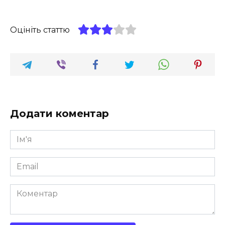
Оцініть статтю
Додати коментар
Ім'я
*
Email
*
Коментар