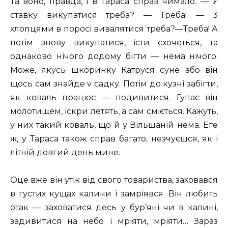
Та воно, правда, і в Тараса справ чимало. — У
ставку викупатися треба? — Треба! — 3
хлопцями в поросі вивалятися треба?—Треба! А
потім знову викупатися, їсти схочеться, та
однаково нічого додому бігти — нема нічого.
Може, якусь шкоринку Катруся суне або він
щось сам знайде v садку. Потім до кузні забігти,
як коваль працює — подивитися. Гупає він
молотищем, іскри летять, а сам сміється. Кажуть,
у них такий коваль, що й у Вільшаній нема. Еге
ж, у Тараса також справ багато, незчуєшся, як і
літній довгий день мине.
Оце вже він утік від свого товариства, заховався
в густих кущах калини і замріявся. Він любить
отак — заховатися десь у бур’яні чи в калині,
задивитися на небо і мріяти, мріяти… Зараз