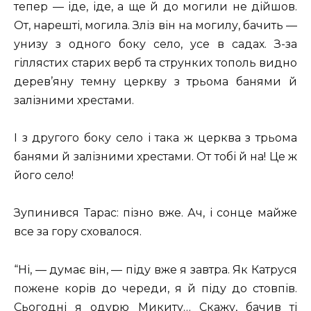
тепер — іде, іде, а ще й до могили не дійшов.
От, нарешті, могила. Зліз він на могилу, бачить —
унизу з одного боку село, усе в садах. З-за
гіллястих старих верб та струнких тополь видно
дерев’яну темну церкву з трьома банями й
залізними хрестами.
І з другого боку село і така ж церква з трьома
банями й залізними хрестами. От тобі й на! Це ж
його село!
Зупинився Тарас: пізно вже. Ач, і сонце майже
все за гору сховалося.
“Ні, — думає він, — піду вже я завтра. Як Катруся
пожене корів до череди, я й піду до стовпів.
Сьогодні я одурю Микиту… Скажу, бачив ті