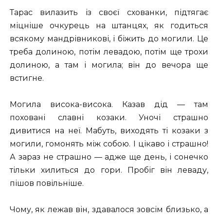
Тарас вилазить із своєї схованки, підтягає
міцніше очкурець на штанцях, як годиться
всякому мандрівникові, і біжить до могили. Це
треба долиною, потім левадою, потім ще трохи
долиною, а там і могила; він до вечора ще
встигне.
Могила висока-висока. Казав дід — там
поховані славні козаки. Уночі страшно
дивитися на неї. Мабуть, виходять ті козаки з
могили, гомонять між собою. І цікаво і страшно!
А зараз не страшно — адже ще день, і сонечко
тільки хилиться до гори. Пробіг він леваду,
пішов повільніше.
Чому, як лежав він, здавалося зовсім близько, а