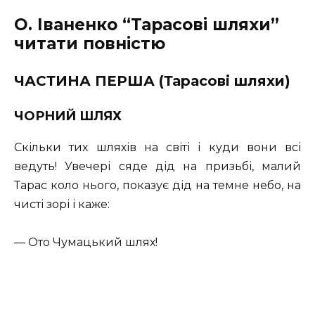
О. Іваненко “Тарасові шляхи”
читати повністю
ЧАСТИНА ПЕРША (Тарасові шляхи)
ЧОРНИЙ ШЛЯХ
Скільки тих шляхів на світі і куди вони всі
ведуть! Увечері сяде дід на призьбі, малий
Тарас коло нього, показує дід на темне небо, на
чисті зорі і каже:
— Ото Чумацький шлях!