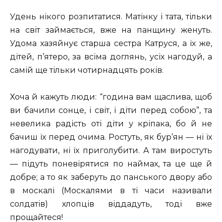
Удень нікого розпитатися. Матінку і тата, тільки
на світ займається, вже на панщину женуть.
Удома хазяйнує старша сестра Катруся, а їх же,
дітей, п’ятеро, за всіма доглянь, усіх нагодуй, а
самій ще тільки чотирнадцять років.
Хоча й кажуть люди: “година вам щаслива, щоб
ви бачили сонце, і світ, і діти перед собою”, та
невелика радість оті діти у кріпака, бо й не
бачиш їх перед очима. Ростуть, як бур’ян — ні їх
нагодувати, ні їх приголубити. А там виростуть
— підуть поневірятися по наймах, та це ще й
добре; а то як заберуть до панського двору або
в москалі (Москалями в ті часи називали
солдатів) хлопців віддадуть, тоді вже
прощайтеся!