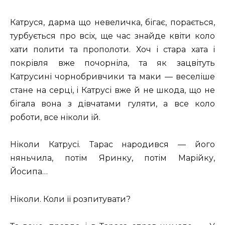
Катруся, дарма що невеличка, бігає, порається,
турбується про всіх, ще час знайде квіти коло
хати полити та прополоти. Хоч і стара хата і
покрівля вже почорніла, та як зацвітуть
Катрусині чорнобривчики та маки — веселіше
стане на серці, і Катрусі вже й не шкода, що не
бігала вона з дівчатами гуляти, а все коло
роботи, все ніколи їй.
Ніколи Катрусі. Тарас народився — його
няньчила, потім Яринку, потім Марійку,
Йосипа…
Ніколи. Коли її розпитувати?