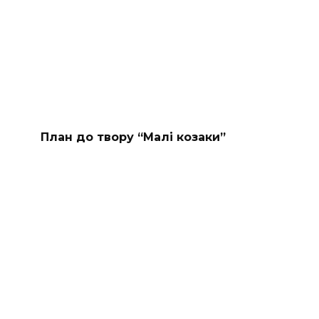
План до твору “Малі козаки”