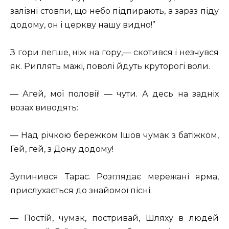
залізні стовпи, що небо підпирають, а зараз піду
додому, он і церкву нашу видно!”
З гори легше, ніж на гору,— скотився і незчувся
як. Риплять мажі, поволі йдуть круторогі воли.
— Агей, мої половії! — чути. А десь на задніх
возах виводять:
— Над річкою бережком Ішов чумак з батіжком,
Гей, гей, з Дону додому!
Зупинився Тарас. Розглядає мережані ярма,
прислухається до знайомої пісні.
— Постій, чумак, постривай, Шляху в людей