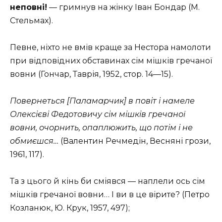
неповні!
— гримнув на жінку Іван Бондар (М.
Стельмах).
Певне, ніхто не вмів краще за Нестора намолоти
при відповідних обставинах сім мішків гречаної
вовни (Гон­чар, Таврія, 1952, стор. 14—15).
Повернеться
[Паламарчик]
в повіт і намеле
Олексієві Федотовичу сім мішків гречаної
вовни, очорнить, опаплюжить, що потім і не
обмиєшся…
(Валентин Речмедін, Весняні грози,
1961, 117)
.
Та з цього й кінь би сміявся — наплели ось сім
мішків гречаної вовни… І ви в це вірите?
(Петро
Козланюк, Ю. Крук, 1957, 497)
;