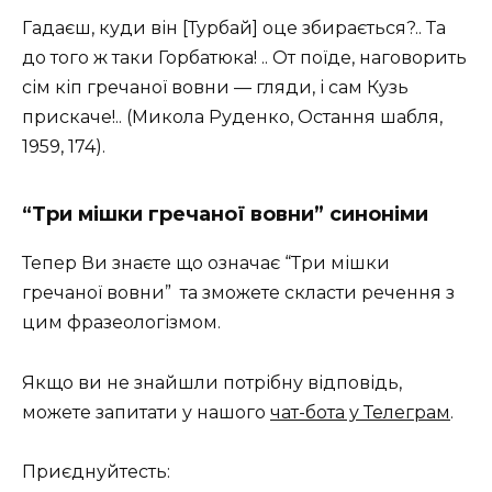
Гадаєш, куди він [Турбай] оце збирається?.. Та
до того ж таки Горбатюка! .. От поїде, наговорить
сім кіп гречаної вовни — гляди, і сам Кузь
прискаче!..
(Микола Руденко, Остання шабля,
1959, 174)
.
“Три мішки гречаної вовни” синоніми
Тепер Ви знаєте що означає “Три мішки
гречаної вовни” та зможете скласти речення з
цим фразеологізмом.
Якщо ви не знайшли потрібну відповідь,
можете запитати у нашого
чат-бота у Телеграм
.
Приєднуйтесть: