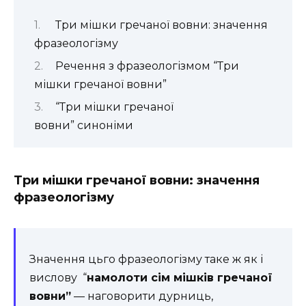
Три мішки гречаної вовни: значення
фразеологізму
Речення з фразеологізмом “Три
мішки гречаної вовни”
“Три мішки гречаної
вовни” синоніми
Три мішки гречаної вовни: значення
фразеологізму
Значення цьго фразеологізму таке ж як і
вислову “
намолоти сім мішків
гречаної
вовни”
— наговорити дурниць,