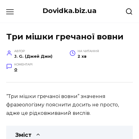
Перейти
Dovidka.biz.ua
до
вмісту
Три мішки гречаної вовни
АВТОР
НА ЧИТАННЯ
J. G. (Джей Джи)
2 хв
КОМЕНТАРІ
0
“Три мішки гречаної вовни” значення
фразеологізму пояснити досить не просто,
адже це рідковживаний вислів.
Зміст