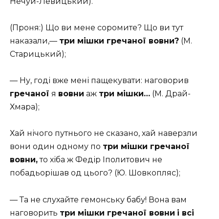
Нечуй-Левицький).
(Проня:) Що ви мене соромите? Що ви тут
наказали,—
три мішки гречаної вовни?
(М.
Старицький);
— Ну, годі вже мені пащекувати: наговорив
гречаної
я
вовни
аж
три мішки…
(М. Драй-
Хмара);
Хай нічого путнього не сказано, хай наверзли
вони один одному по
три мішки гречаної
вовни,
то хіба ж Федір Іполитович не
побадьорішав од цього? (Ю. Шовкопляс);
— Та не слухайте гемонську бабу! Вона вам
наговорить
три мішки гречаної вовни
і всі