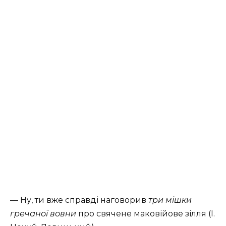
— Ну, ти вже справді наговорив
три мішки
гречаної вовни
про свячене маковійове зілля (І.