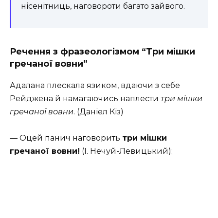
нісенітниць, наговороти багато зайвого.
Речення з фразеологізмом “Три мішки
гречаної вовни”
Адалана плескала язиком, вдаючи з себе
Рейджена й намагаючись наплести
три мішки
гречаної вовни
. (Даніел Кіз)
— Оцей панич наговорить
три мішки
гречаної вовни!
(І. Нечуй-Левицький);