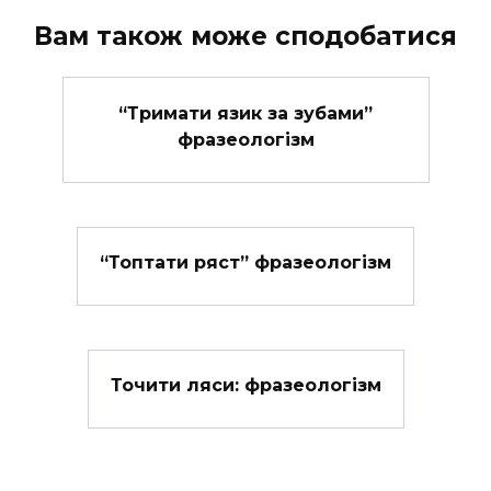
Вам також може сподобатися
“Тримати язик за зубами”
фразеологізм
“Топтати ряст” фразеологізм
Точити ляси: фразеологізм