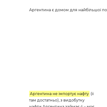
Аргентина є домом для найбільшої попу
Аргентина не імпортує нафту
(її
там достатньо), з видобутку
нафти Аргентина займає 4 – моє