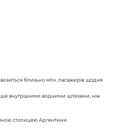
ревозиться близько млн. пасажирів щодня.
льше внутрішніми водними шляхами, ніж
ійною столицею Аргентини.