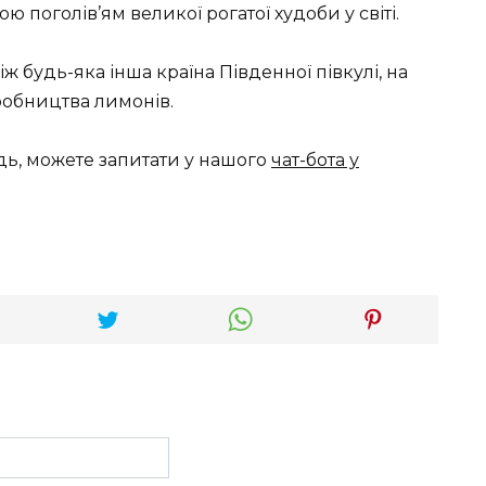
ю поголів’ям великої рогатої худоби у світі.
 будь-яка інша країна Південної півкулі, на
робництва лимонів.
дь, можете запитати у нашого
чат-бота у