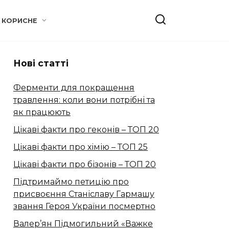
КОРИСНЕ
Нові статті
Ферменти для покращення
травлення: коли вони потрібні та
як працюють
Цікаві факти про геконів – ТОП 20
Цікаві факти про хімію – ТОП 25
Цікаві факти про бізонів – ТОП 20
Підтримаймо петицію про
присвоєння Станіславу Гармашу
звання Героя України посмертно
Валер’ян Підмогильний «Важке