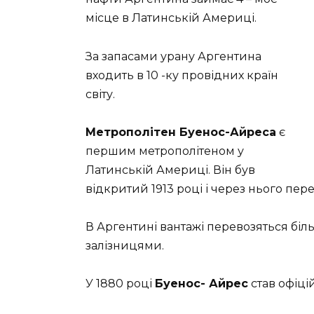
місце в Латинській Америці.
За запасами урану Аргентина
входить в 10 -ку провідних країн
світу.
Метрополітен Буенос-Айреса
є
першим метрополітеном у
Латинській Америці. Він був
відкритий 1913 році і через нього пе
В Аргентині вантажі перевозяться бі
залізницями.
У 1880 році
Буенос- Айрес
став офіц