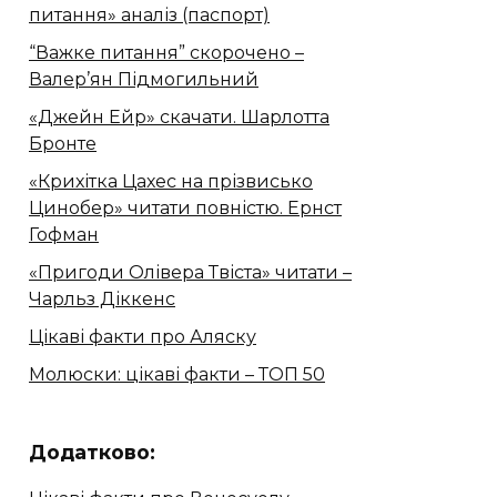
питання» аналіз (паспорт)
“Важке питання” скорочено –
Валер’ян Підмогильний
«Джейн Ейр» скачати. Шарлотта
Бронте
«Крихітка Цахес на прізвисько
Цинобер» читати повністю. Ернст
Гофман
«Пригоди Олівера Твіста» читати –
Чарльз Діккенс
Цікаві факти про Аляску
Молюски: цікаві факти – ТОП 50
Додатково: