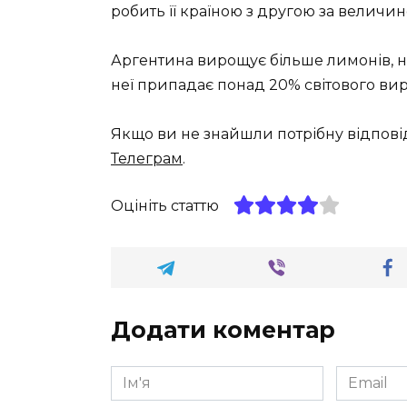
робить її країною з другою за величино
Аргентина вирощує більше лимонів, ніж
неї припадає понад 20% світового ви
Якщо ви не знайшли потрібну відпові
Телеграм
.
Оцініть статтю
Додати коментар
Ім'я
Email
*
*