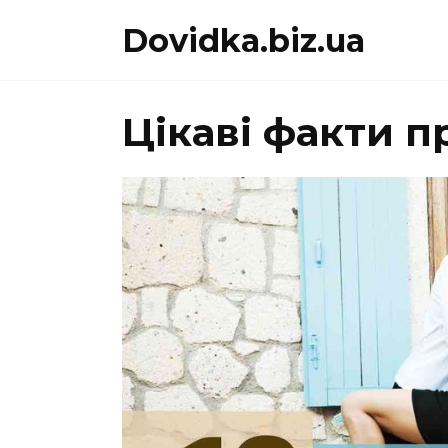
Перейти
Dovidka.biz.ua
до
вмісту
Цікаві факти п