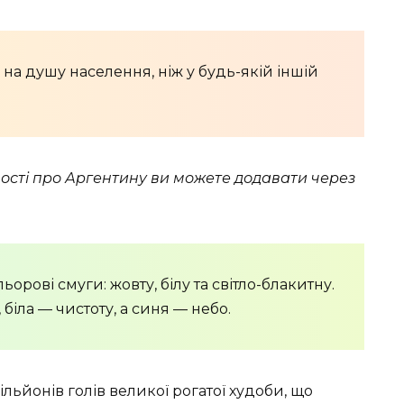
 на душу населення, ніж у будь-якій іншій
мості про Аргентину ви можете додавати через
рові смуги: жовту, білу та світло-блакитну.
біла — чистоту, а синя — небо.
льйонів голів великої рогатої худоби, що