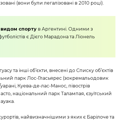
овані (вони були легалізовані в 2010 році).
 видом спорту
в Аргентині. Одними з
тболістів є Дієго Марадона та Ліонель
су та інші об’єкти, внесені до Списку об’єктів
ьний парк Лос-Гласьярес (зокремальодовик
 Ґуарані, Куева-де-лас-Манос, півострів
ласто, національний парк Талампая, єзуїтський
ауака.
урортів, найвизначнішими з яких є Барілоче та