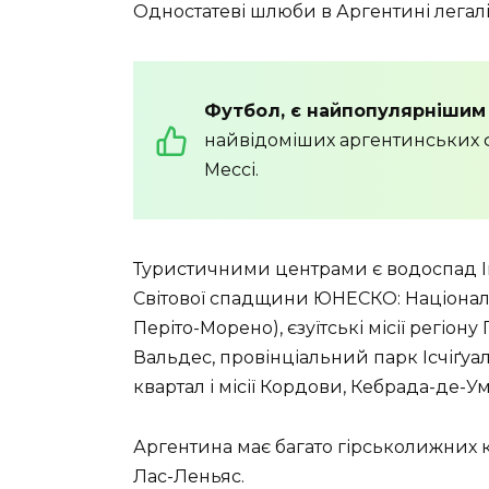
Одностатеві шлюби в Аргентині легаліз
Футбол, є найпопулярнішим
найвідоміших аргентинських фу
Мессі.
Туристичними центрами є водоспад Ігуа
Світової спадщини ЮНЕСКО: Націонал
Періто-Морено), єзуїтські місії регіону
Вальдес, провінціальний парк Ісчіґуа
квартал і місії Кордови, Кебрада-де-Ум
Аргентина має багато гірськолижних к
Лас-Леньяс.