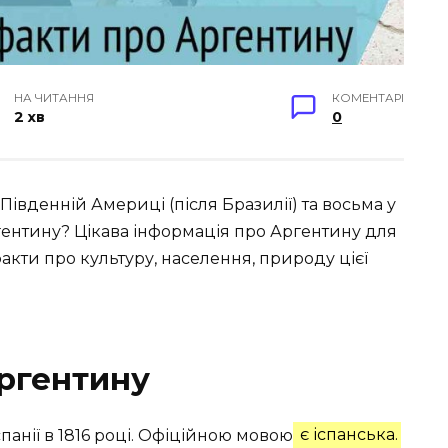
НА ЧИТАННЯ
КОМЕНТАРІ
2 хв
0
Південній Америці (після Бразилії) та восьма у
Аргентину? Цікава інформація про Аргентину для
факти про культуру, населення, природу цієї
Аргентину
панії в 1816 році. Офіційною мовою
є іспанська.