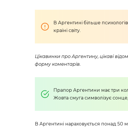
В Аргентині більше психологів
країні світу.
Цікавинки про Аргентину, цікаві відо
форму коментарів.
Прапор Аргентини має три кольо
Жовта смуга символізує сонце, 
В Аргентині нараховується понад 50 мі