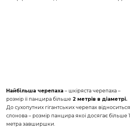
Найбільша черепаха
– шкіряста черепаха –
розмір її панцира більше
2 метрів в діаметрі.
До сухопутних гігантських черепах відноситься
слонова – розмір панцира якої досягає більше 1
метра завширшки.