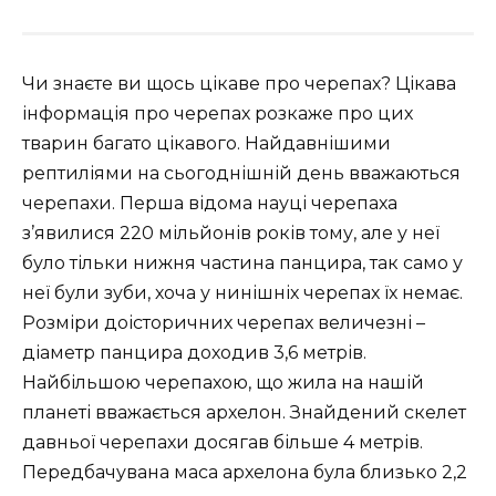
Чи знаєте ви щось цікаве про черепах? Цікава
інформація про черепах розкаже про цих
тварин багато цікавого. Найдавнішими
рептиліями на сьогоднішній день вважаються
черепахи. Перша відома науці черепаха
з’явилися 220 мільйонів років тому, але у неї
було тільки нижня частина панцира, так само у
неї були зуби, хоча у нинішніх черепах їх немає.
Розміри доісторичних черепах величезні –
діаметр панцира доходив 3,6 метрів.
Найбільшою черепахою, що жила на нашій
планеті вважається архелон. Знайдений скелет
давньої черепахи досягав більше 4 метрів.
Передбачувана маса архелона була близько 2,2