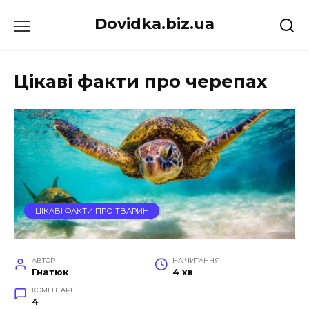
Перейти
Dovidka.biz.ua
до
вмісту
Цікаві факти про черепах
ЦІКАВІ ФАКТИ ПРО ТВАРИН
АВТОР
НА ЧИТАННЯ
Гнатюк
4 хв
КОМЕНТАРІ
4