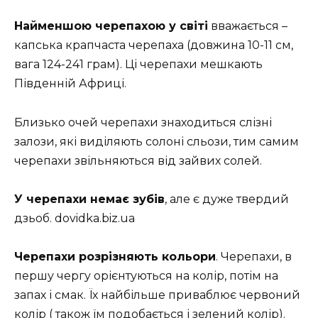
Найменшою черепахою у світі
вважається –
капська крапчаста черепаха (довжина 10-11 см,
вага 124-241 грам). Ці черепахи мешкають
Південній Африці.
Близько очей черепахи знаходиться слізні
залози, які виділяють солоні сльози, тим самим
черепахи звільняються від зайвих солей.
У черепахи немає зубів
, але є дуже твердий
дзьоб. dovidka.biz.ua
Черепахи розрізняють кольори
. Черепахи, в
першу чергу орієнтуються на колір, потім на
запах і смак. Їх найбільше приваблює червоний
колір ( також їм подобається і зелений колір).