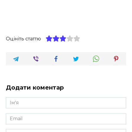
Оцініть статтю
Додати коментар
Ім'я
*
Email
*