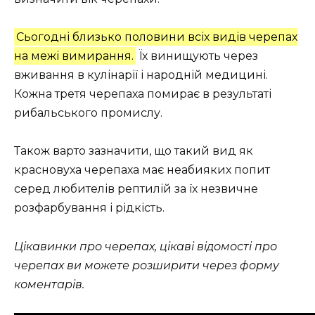
Сьогодні близько половини всіх видів черепах
на межі вимирання.
Їх винищують через
вживання в кулінарії і народній медицині.
Кожна третя черепаха помирає в результаті
рибальського промислу.
Також варто зазначити, що такий вид як
красновуха черепаха має неабияких попит
серед любителів рептилій за їх незвичне
розфарбування і рідкість.
Цікавинки про черепах, цікаві відомості про
черепах ви можете розширити через форму
коментарів.