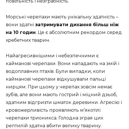
повільність і незграбність.
Морські черепахи мають унікальну здатність –
вони здатні
затримувати дихання більш ніж
на 10 годин
. Це є абсолютним рекордом серед
хребетних тварин.
Найагресивнішими і небезпечними є
кайманові черепахи. Вони нападають на змій і
водоплавних птахів. Були випадки, коли
кайманові черепахи відкушували пальці
нирцям. При цьому у черепах зовсім немає
зубів, але вони мають гострий і міцний дзьоб,
здатним відгризти шматок деревини. Агресію і
кровожерливість проявляють м’якотілі
черепахи трионикса. Голодна зграя цих
рептилій здатна вбити велику тварину.