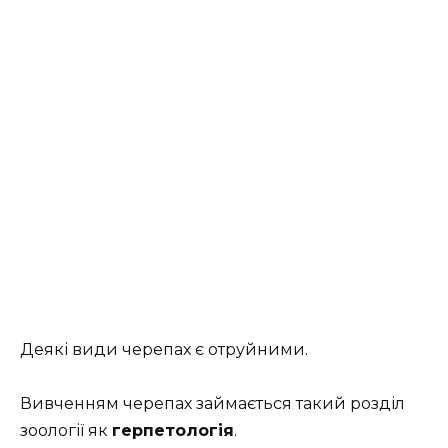
Деякі види черепах є отруйними.
Вивченням черепах займається такий розділ
зоології як
герпетологія
.