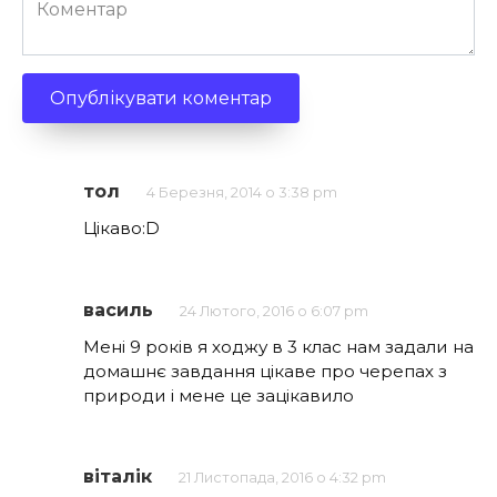
Коментар
тол
4 Березня, 2014 о 3:38 pm
Цікаво:D
василь
24 Лютого, 2016 о 6:07 pm
Мені 9 років я ходжу в 3 клас нам задали на
домашнє завдання цікаве про черепах з
природи і мене це зацікавило
віталік
21 Листопада, 2016 о 4:32 pm