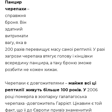
Панцир
черепахи
–
справжня
броня. Він
здатний
витримати
вагу, яка в
200 разів перевищує масу самої рептилії. У разі
загрози черепаха втягує голову і кінцівки
всередину панцира, а таку броню зможе
розбити не кожен хижак.
Черепахи є довгожителями –
майже всі ці
рептилії живуть більше 100 років. У
2006
році померла в зоопарку галапагоська
черепаха -довгожитель Гаррієт. Цікавим є той
факт, що її до Європи привіз знаменитий