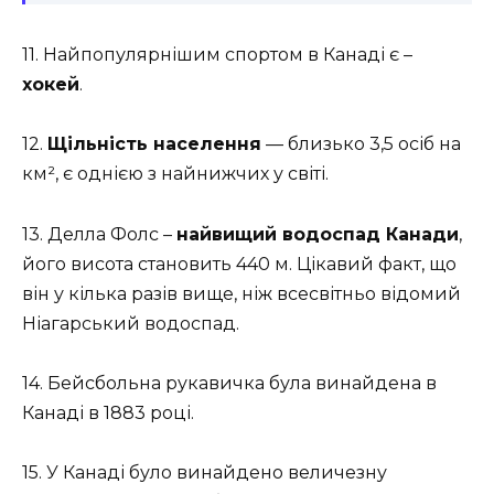
11. Найпопулярнішим спортом в Канаді є –
хокей
.
12.
Щільність населення
— близько 3,5 осіб на
км², є однією з найнижчих у світі.
13. Делла Фолс –
найвищий водоспад Канади
,
його висота становить 440 м. Цікавий факт, що
він у кілька разів вище, ніж всесвітньо відомий
Ніагарський водоспад.
14. Бейсбольна рукавичка була винайдена в
Канаді в 1883 році.
15. У Канаді було винайдено величезну