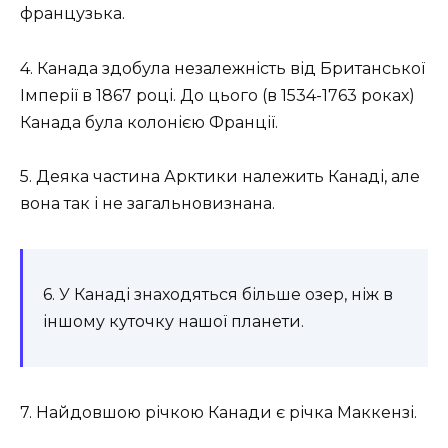
французька.
4. Канада здобула незалежність від Британської
Імперії в 1867 році. До цього (в 1534-1763 роках)
Канада була колонією Франції.
5. Деяка частина Арктики належить Канаді, але
вона так і не загальновизнана.
6. У Канаді знаходяться більше озер, ніж в
іншому куточку нашої планети.
7. Найдовшою річкою Канади є річка Маккензі.