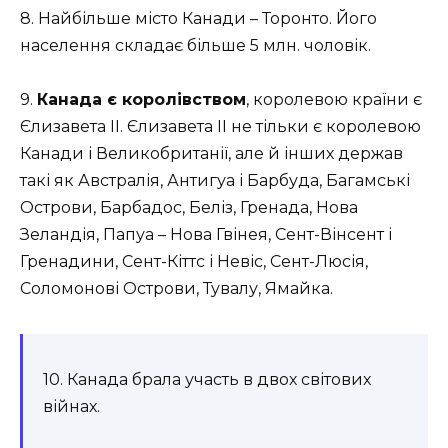
8. Найбільше місто Канади – Торонто. Його
населення складає більше 5 млн. чоловік.
9.
Канада є королівством
, королевою країни є
Єлизавета ІІ. Єлизавета ІІ не тільки є королевою
Канади і Великобританії, але й інших держав
такі як Австралія, Антигуа і Барбуда, Багамські
Острови, Барбадос, Беліз, Гренада, Нова
Зеландія, Папуа – Нова Гвінея, Сент-Вінсент і
Гренадини, Сент-Кіттс і Невіс, Сент-Люсія,
Соломонові Острови, Тувалу, Ямайка.
10. Канада брала участь в двох світових
війнах.