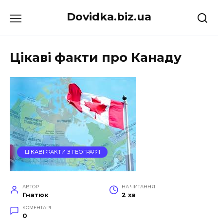
Перейти
Dovidka.biz.ua
до
вмісту
Цікаві факти про Канаду
ЦІКАВІ ФАКТИ З ГЕОГРАФІЇ
АВТОР
НА ЧИТАННЯ
Гнатюк
2 хв
КОМЕНТАРІ
0