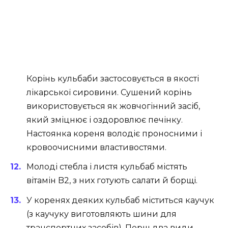
Корінь кульбаби застосовується в якості
лікарської сировини. Сушений корінь
використовується як жовчогінний засіб,
який зміцнює і оздоровлює печінку.
Настоянка кореня володіє проносними і
кровоочисними властивостями.
Молоді стебла і листя кульбаб містять
вітамін B2, з них готують салати й борщі.
У коренях деяких кульбаб міститься каучук
(з каучуку виготовляють шини для
транспортних засобів). Перш два види