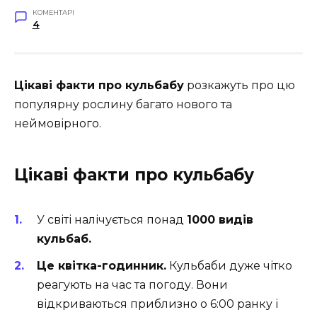
КОМЕНТАРІ
4
Цікаві факти про кульбабу
розкажуть про цю
популярну рослину багато нового та
неймовірного.
Цікаві факти про кульбабу
У світі налічується понад
1000 видів
кульбаб.
Це квітка-годинник.
Кульбаби дуже чітко
реагують на час та погоду. Вони
відкриваються приблизно о 6:00 ранку і