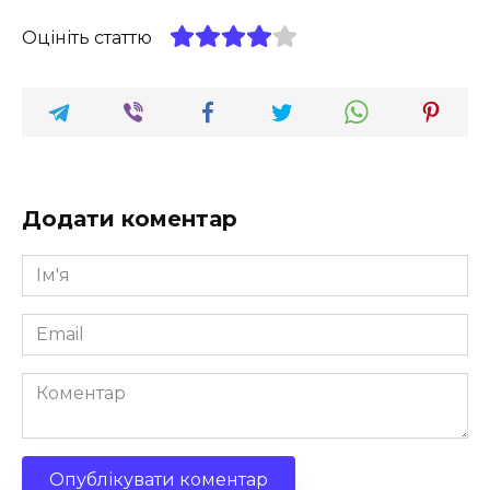
Оцініть статтю
Додати коментар
Ім'я
*
Email
*
Коментар