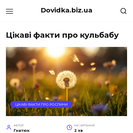
Перейти
Dovidka.biz.ua
до
вмісту
Цікаві факти про кульбабу
ЦІКАВІ ФАКТИ ПРО РОСЛИНИ
АВТОР
НА ЧИТАННЯ
Гнатюк
2 хв