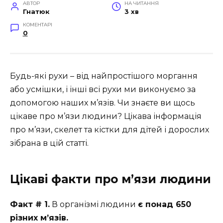
АВТОР
НА ЧИТАННЯ
Гнатюк
3 хв
КОМЕНТАРІ
0
Будь-які рухи – від найпростішого моргання
або усмішки, і інші всі рухи ми виконуємо за
допомогою наших м’язів. Чи знаєте ви щось
цікаве про м’язи людини? Цікава інформація
про м’язи, скелет та кістки для дітей і дорослих
зібрана в цій статті.
Цікаві факти про м’язи людини
Факт # 1.
В організмі людини
є понад 650
різних м’язів.