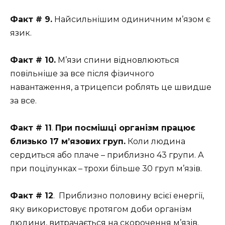
Факт # 9.
Найсильнішим одиничним м’язом є
язик.
Факт # 10.
М’язи спини відновлюються
повільніше за все після фізичного
навантаження, а трицепси роблять це швидше
за все.
Факт # 11
.
При посмішці організм працює
близько 17 м’язових груп.
Коли людина
сердиться або плаче – приблизно 43 групи. А
при поцілунках – трохи більше 30 груп м’язів.
Факт # 12
. Приблизно половину всієї енергії,
яку використовує протягом доби організм
людини, витрачається на скорочення м’язів.