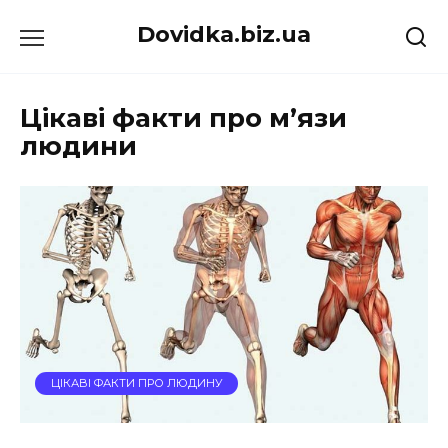
Перейти
Dovidka.biz.ua
до
вмісту
Цікаві факти про м’язи
людини
ЦІКАВІ ФАКТИ ПРО ЛЮДИНУ