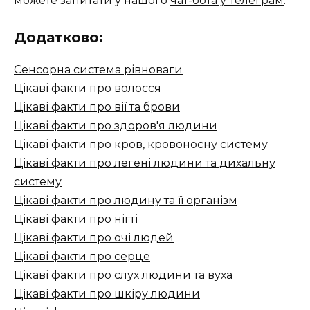
можете запитати у нашого
чат-бота у Телеграм
.
Додатково:
Сенсорна система рівноваги
Цікаві факти про волосся
Цікаві факти про вії та брови
Цікаві факти про здоров'я людини
Цікаві факти про кров, кровоносну систему
Цікаві факти про легені людини та дихальну
систему
Цікаві факти про людину та її організм
Цікаві факти про нігті
Цікаві факти про очі людей
Цікаві факти про серце
Цікаві факти про слух людини та вуха
Цікаві факти про шкіру людини