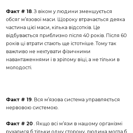
Факт # 18
. З віком у людини зменшується
обсяг м’язової маси. Щороку втрачається деяка
частина цієї маси, кілька відсотків. Це
відбувається приблизно після 40 років. Після 60
років ці втрати стають ще істотніше. Тому так
важливо не нехтувати фізичними
навантаженнями і в зрілому віці, а не тільки в
молодості.
Факт # 19
. Вся м’язова система управляється
нервовою системою.
Факт # 20
. Якщо всі м’язи в нашому організмі
рухалися б тільки одну сторону, людина могла б