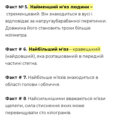
Факт № 5.
Найменший м’яз людини
–
стременцевий. Він знаходиться в вусі і
відповідає за напругаубарабанної перетинки.
Довжина його становить трохи більше
міліметра.
Факт # 6.
Найбільший м’яз
– кравецький
(найдовший), яка розташований в передній
частині стегна.
Факт # 7.
Найбільше м’язів знаходиться в
області голови і обличчя.
Факт # 8
. Найсильнішими вважаються м’язи
щелепи, сила стиснення яких може
перевищувати сто кілограмів.