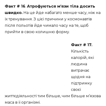
Факт # 16
.
Атрофуються м’язи тіла досить
швидко.
На це йде набагато менше часу, ніж на
їх тренування. З цієї причини у космонавтів
після польотів йде чимало часу на те, щоб
прийти в свою колишню форму.
Факт # 17.
Кількість
калорій, які
людина
витрачає
щодня на
підтримку
своєї
життєдіяльності тим більше, чим більше м’язова
маса в її організмі.