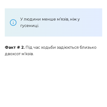
У людини менше м’язів, ніж у
гусениці.
Факт # 2.
Під час ходьби задіюється близько
двохсот м’язів.