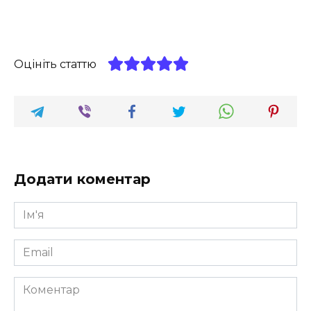
Оцініть статтю
Додати коментар
Ім'я
*
Email
*
Коментар