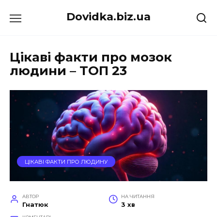
Перейти
Dovidka.biz.ua
до
вмісту
Цікаві факти про мозок
людини – ТОП 23
ЦІКАВІ ФАКТИ ПРО ЛЮДИНУ
АВТОР
НА ЧИТАННЯ
Гнатюк
3 хв