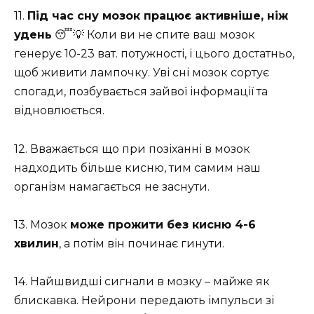
11.
Під час сну мозок працює активніше, ніж
удень
😴💡 Коли ви не спите ваш мозок
генерує 10-23 ват. потужності, і цього достатньо,
щоб живити лампочку. Уві сні мозок сортує
спогади, позбувається зайвої інформації та
відновлюється.
12. Вважається що при позіханні в мозок
надходить більше кисню, тим самим наш
організм намагається не заснути.
13. Мозок
може прожити без кисню 4-6
хвилин
, а потім він починає гинути.
14. Найшвидші сигнали в мозку – майже як
блискавка. Нейрони передають імпульси зі