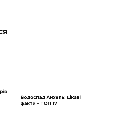
ся
рів
Водоспад Анхель: цікаві
факти – ТОП 17