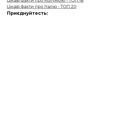
Цікаві факти про Колумбію - ТОП 18
Цікаві факти про Італію - ТОП 20
Приєднуйтесть: