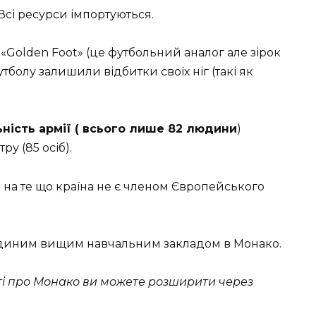
Всі ресурси імпортуються.
 «Golden Foot» (це футбольний аналог але зірок
 футболу залишили відбитки своїх ніг (такі як
ність армії ( всього лише 82 людини
)
у (85 осіб).
 на те що країна не є членом Європейського
єдиним вищим навчальним закладом в Монако.
сті про Монако ви можете розширити через