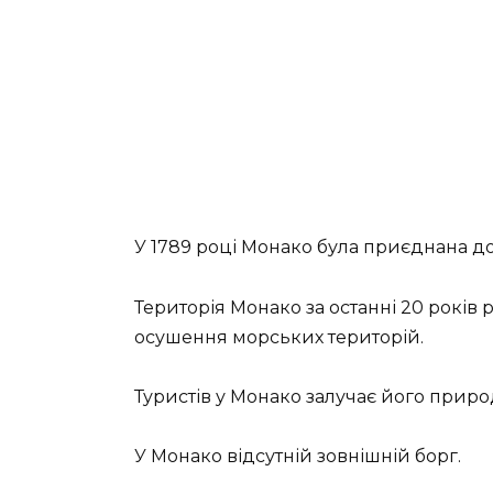
У 1789 році Монако була приєднана до
Територія Монако за останні 20 років 
осушення морських територій.
Туристів у Монако залучає його природ
У Монако відсутній зовнішній борг.