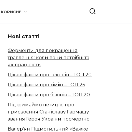
КОРИСНЕ
Нові статті
Ферменти для покращення
травлення: коли вони потрібні та
як працюють
Цікаві факти про геконів – ТОП 20
Цікаві факти про хімію – ТОП 25
Цікаві факти про бізонів – ТОП 20
Підтримаймо петицію про
присвоєння Станіславу Гармашу
звання Героя України посмертно
Валер’ян Підмогильний «Важке