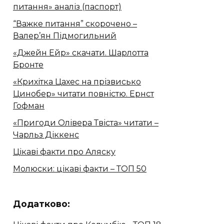
питання» аналіз (паспорт)
“Важке питання” скорочено –
Валер’ян Підмогильний
«Джейн Ейр» скачати. Шарлотта
Бронте
«Крихітка Цахес на прізвисько
Цинобер» читати повністю. Ернст
Гофман
«Пригоди Олівера Твіста» читати –
Чарльз Діккенс
Цікаві факти про Аляску
Молюски: цікаві факти – ТОП 50
Додатково: