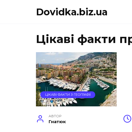
Перейти
Dovidka.biz.ua
до
вмісту
Цікаві факти п
ЦІКАВІ ФАКТИ З ГЕОГРАФІЇ
АВТОР
Гнатюк