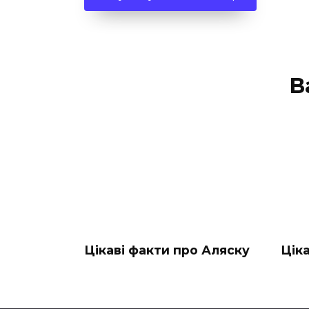
В
Цікаві факти про Аляску
Цік