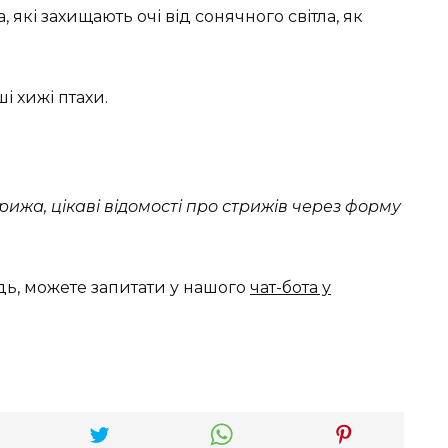
які захищають очі від сонячного світла, як
і хижі птахи.
ижа, цікаві відомості про стрижів через форму
дь, можете запитати у нашого
чат-бота у