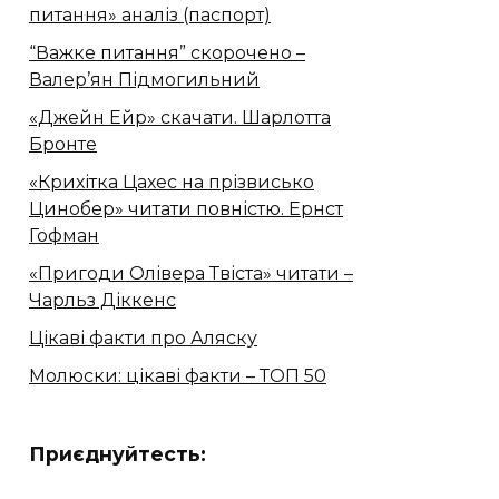
питання» аналіз (паспорт)
“Важке питання” скорочено –
Валер’ян Підмогильний
«Джейн Ейр» скачати. Шарлотта
Бронте
«Крихітка Цахес на прізвисько
Цинобер» читати повністю. Ернст
Гофман
«Пригоди Олівера Твіста» читати –
Чарльз Діккенс
Цікаві факти про Аляску
Молюски: цікаві факти – ТОП 50
Приєднуйтесть: