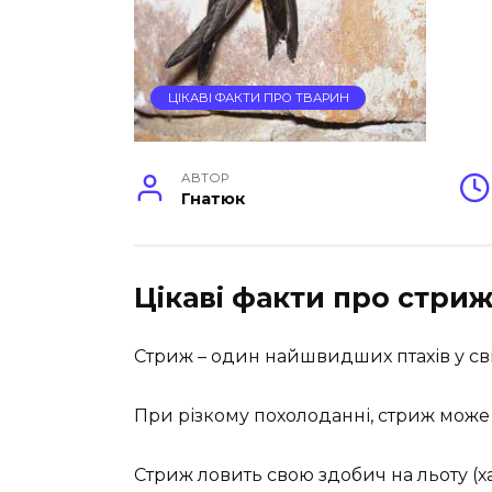
ЦІКАВІ ФАКТИ ПРО ТВАРИН
АВТОР
Гнатюк
Цікаві факти про стри
Стриж – один найшвидших птахів у сві
При різкому похолоданні, стриж може 
Стриж ловить свою здобич на льоту (х