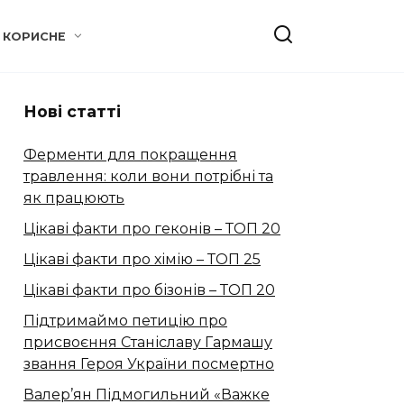
КОРИСНЕ
Нові статті
Ферменти для покращення
травлення: коли вони потрібні та
як працюють
Цікаві факти про геконів – ТОП 20
Цікаві факти про хімію – ТОП 25
Цікаві факти про бізонів – ТОП 20
Підтримаймо петицію про
присвоєння Станіславу Гармашу
звання Героя України посмертно
Валер’ян Підмогильний «Важке