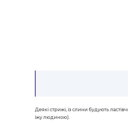
Деякі стрижі, із слини будують ластівч
їжу людиною).