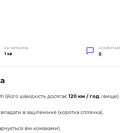
НА ЧИТАННЯ
КОМЕНТАРІ
1 хв
0
жа
ті (його швидкість досягає
120 км / год
і вище).
впадати в заціпеніння (коротка сплячка).
арчується він комахами).