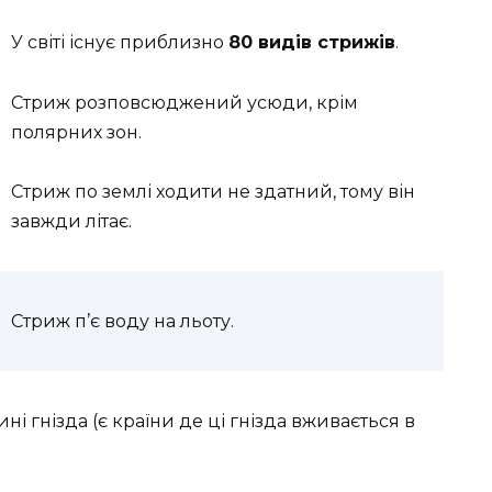
У світі існує приблизно
80 видів стрижів
.
Стриж розповсюджений усюди, крім
полярних зон.
Стриж по землі ходити не здатний, тому він
завжди літає.
Стриж п’є воду на льоту.
ині гнізда (є країни де ці гнізда вживається в