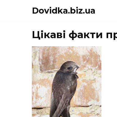
Перейти
Dovidka.biz.ua
до
вмісту
Цікаві факти п