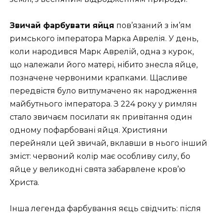
Звичай фарбувати яйця
пов’язаний з ім’ям
римського імператора Марка Аврелія. У день,
коли народився Марк Аврелій, одна з курок,
що належали його матері, нібито знесла яйце,
позначене червоними крапками. Щасливе
передвістя було витлумачено як народження
майбутнього імператора. З 224 року у римлян
стало звичаєм посилати як привітання один
одному пофарбовані яйця. Християни
перейняли цей звичай, вклавши в нього інший
зміст: червоний колір має особливу силу, бо
яйце у ​​великодні свята забарвлене кров’ю
Христа.
Інша легенда фарбування яєць свідчить: після