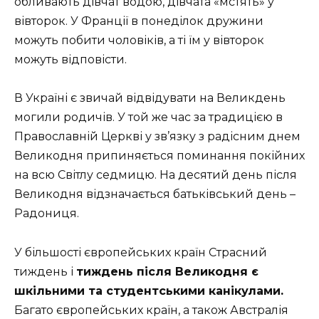
обливають дівчат водою, дівчата «мстять» у
вівторок. У Франції в понеділок дружини
можуть побити чоловіків, а ті їм у вівторок
можуть відповісти.
В Україні є звичай відвідувати на Великдень
могили родичів. У той же час за традицією в
Православній Церкві у зв’язку з радісним днем ​​
Великодня припиняється поминання покійних
на всю Світлу седмицю. На десятий день після
Великодня відзначається батьківський день –
Радониця.
У більшості європейських країн Страсний
тиждень і
тиждень після Великодня є
шкільними та студентськими канікулами.
Багато європейських країн, а також Австралія