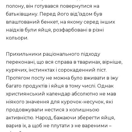
полону, він готувався повернутися на
батьківщину. Перед його від’їздом був
влаштований бенкет, на якому серед інших
наїдків були яйця, розфарбовані в різні
кольори.
Прихильники раціонального підходу
переконані, що вся справа в тваринах, вірніше,
курячих, інстинктах і сорокаденний піст.
Протягом посту не можна було вживати в їжу
багато продуктів і яйця в тому числі. Однак
християнський календар абсолютно не мав
ніякого значення для курочок-несучок, які
продовжували нестися з колишньою
активністю. Народ, бажаючи зберегти яйця,
варив їх, а щоб не плутати з не вареними –