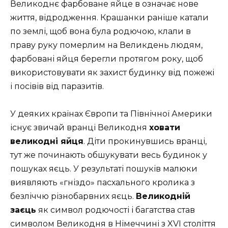
Великоднє фарбоване яйце в означає нове
життя, відродження. Крашанки раніше катали
по землі, щоб вона була родючою, клали в
праву руку померлим на Великдень людям,
фарбовані яйця берегли протягом року, щоб
використовувати як захист будинку від пожежі
і посівів від паразитів.
У деяких країнах Європи та Північної Америки
існує звичай вранці Великодня
ховати
великодні яйця
. Діти прокинувшись вранці,
тут же починають обшукувати весь будинок у
пошуках яєць. У результаті пошуків малюки
виявляють «гніздо» пасхального кролика з
безліччю різнобарвних яєць.
Великодній
заєць
як символ родючості і багатства став
символом Великодня в Німеччині з XVI століття