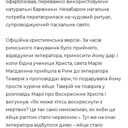
офарблював, переважно використовуючи
натуральні барвники. Незабаром нагальна
потреба перетворилася на чудовий ритуал,
супроводжуючий пасхальне свято.
Офіційна християнська версія- За часів
римського панування було прийнято,
відвідуючи імператора, приносити йому дар. І
коли бідна учениця Христа, свята Марія
Магдалина прийшла в Рим до імператора
Тиверія з проповіддю віри, то подарувала йому
просте куряче яйце. Тіверій не повірив у
розповідь Марії про Воскресіння Христа і
вигукнув: «Як може хтось воскреснути з
мертвих? Це так само неможливо, як якби це
яйце раптом стало червоним ». Тут же на очах
імператора відбулося диво – яйце стало