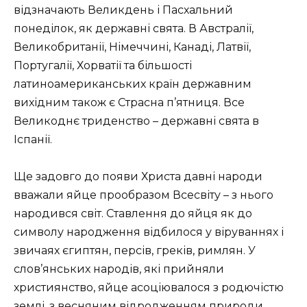
відзначають Великдень і Пасхальний
понеділок, як державні свята. В Австралії,
Великобританії, Німеччині, Канаді, Латвії,
Португалії, Хорватії та більшості
латиноамериканських країн державним
вихідним також є Страсна п’ятниця. Все
Великоднє триденство – державні свята в
Іспанії.
Ще задовго до появи Христа давні народи
вважали яйце прообразом Всесвіту – з нього
народився світ. Ставлення до яйця як до
символу народження відбилося у віруваннях і
звичаях єгиптян, персів, греків, римлян. У
слов’янських народів, які прийняли
християнство, яйце асоціювалося з родючістю
землі, з весняним відродженням природи.