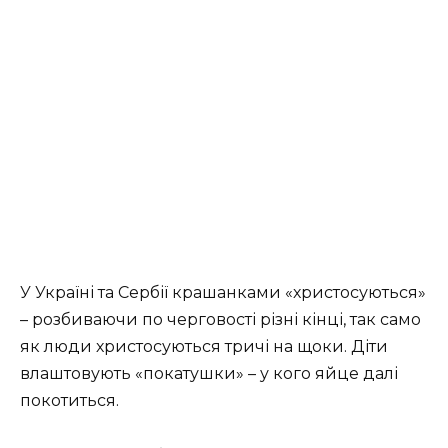
У Україні та Сербії крашанками «христосуються»
– розбиваючи по черговості різні кінці, так само
як люди христосуються тричі на щоки. Діти
влаштовують «покатушки» – у кого яйце далі
покотиться.