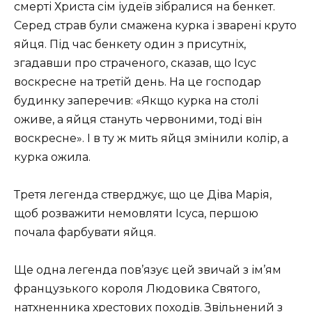
смерті Христа сім іудеїв зібралися на бенкет.
Серед страв були смажена курка і зварені круто
яйця. Під час бенкету один з присутніх,
згадавши про страченого, сказав, що Ісус
воскресне на третій день. На це господар
будинку заперечив: «Якщо курка на столі
оживе, а яйця стануть червоними, тоді він
воскресне». І в ту ж мить яйця змінили колір, а
курка ожила.
Третя легенда стверджує, що це Діва Марія,
щоб розважити немовляти Ісуса, першою
почала фарбувати яйця.
Ще одна легенда пов’язує цей звичай з ім’ям
французького короля Людовика Святого,
натхненника хрестових походів. Звільнений з