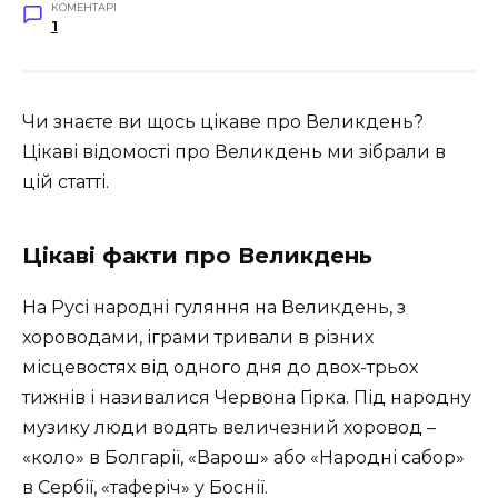
КОМЕНТАРІ
1
Чи знаєте ви щось цікаве про Великдень?
Цікаві відомості про Великдень ми зібрали в
цій статті.
Цікаві факти про Великдень
На Русі народні гуляння на Великдень, з
хороводами, іграми тривали в різних
місцевостях від одного дня до двох-трьох
тижнів і називалися Червона Гірка. Під народну
музику люди водять величезний хоровод –
«коло» в Болгарії, «Варош» або «Народні сабор»
в Сербії, «таферіч» у Боснії.