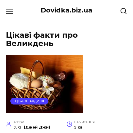
Перейти
Dovidka.biz.ua
до
вмісту
Цікаві факти про
Великдень
ЦІКАВІ ТРАДИЦІЇ
АВТОР
НА ЧИТАННЯ
J. G. (Джей Джи)
5 хв