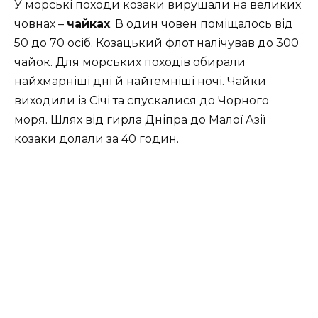
У морські походи козаки вирушали на великих
човнах –
чайках
. В один човен поміщалось від
50 до 70 осіб. Козацький флот налічував до 300
чайок. Для морських походів обирали
найхмарніші дні й найтемніші ночі. Чайки
виходили із Січі та спускалися до Чорного
моря. Шлях від гирла Дніпра до Малої Азії
козаки долали за 40 годин.