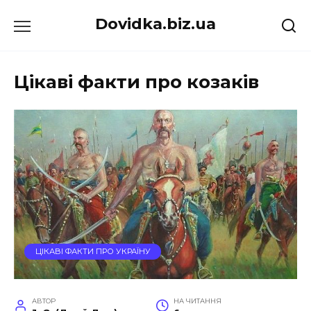
Перейти
Dovidka.biz.ua
до
вмісту
Цікаві факти про козаків
ЦІКАВІ ФАКТИ ПРО УКРАЇНУ
АВТОР
НА ЧИТАННЯ