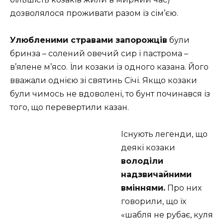
дозволялося проживати разом із сім’єю.
Улюбленими стравами запорожців
були
бринза – солений овечий сир і пастрома –
в’ялене м’ясо. Їли козаки із одного казана. Його
вважали однією зі святинь Січі. Якщо козаки
були чимось не вдоволені, то бунт починався із
того, що перевертили казан.
Існують легенди, що
деякі козаки
володіли
надзвичайними
вміннями.
Про них
говорили, що їх
«шабля не рубає, куля