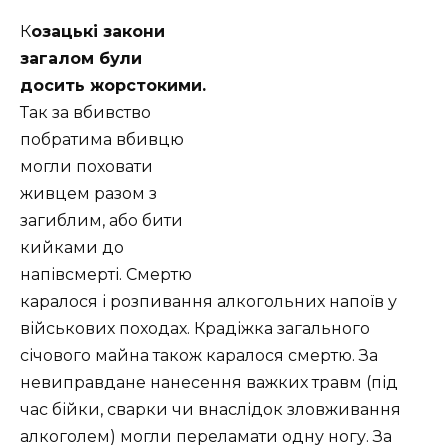
К
озацькі закони
загалом були
досить жорстокими.
Так за вбивство
побратима вбивцю
могли поховати
живцем разом з
загиблим, або бити
кийками до
напівсмерті. Смертю
каралося і розпивання алкогольних напоїв у
військових походах. Крадіжка загального
січового майна також каралося смертю. За
невиправдане нанесення важких травм (під
час бійки, сварки чи внаслідок зловживання
алкоголем) могли переламати одну ногу. За