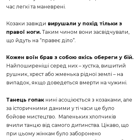
час легкі та маневрені.
Козаки завжди
вирушали у похід тільки з
правої ноги.
Таким чином вони засвідчували,
що йдуть на “правеє діло”.
Кожен воїн брав з собою якісь обереги у бій.
Найпоширеніші серед них – хустка, вишитий
рушник, хрест або жменька рідної землі – на
випадок, якщо доведеться вмерти на чужині.
Танець гопак
нині асоціюється з козаками, але
за історичними даними у ті часи це було
бойове мистецтво. Маленьких хлопчиків
вчили танцю від самого дитинства. Цікаво, що
при цьому жінкам було заборонено