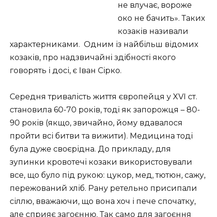
не влучає, вороже
око не бачить». Таких
козаків називали
характерниками. Одним із найбільш відомих
козаків, про надзвичайні здібності якого
говорять і досі, є Іван Сірко.
Середня тривалість життя європейця у XVI ст.
становила 60-70 років, тоді як запорожця – 80-
90 років (якщо, звичайно, йому вдавалося
пройти всі битви та вижити). Медицина тоді
була дуже своєрідна. До прикладу, для
зупинки кровотечі козаки використовували
все, що було під рукою: цукор, мед, тютюн, сажу,
пережований хліб. Рану ретельно присипали
сіллю, вважаючи, що вона хоч і пече спочатку,
але сприяє загоєнню. Так само для загоєння