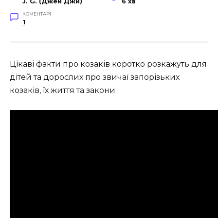
J. G. (Джей Джи)
6 хв
КОМЕНТАРІ
1
Цікаві факти про козаків коротко розкажуть для
дітей та дорослих про звичаї запорізьких
козаків, їх життя та закони.