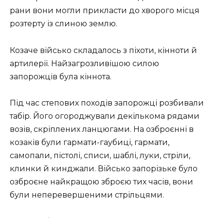
рани вони могли прикласти до хворого місця
розтерту із слиною землю.
Козаче військо складалось з піхоти, кінноти й
артилерії. Найзагрозливішою силою
запорожців була кіннота.
Під час степових походів запорожці розбивали
табір. Його огороджували декількома рядами
возів, скріплених ланцюгами. На озброєнні в
козаків були гармати-гаубиці, гармати,
самопали, пістолі, списи, шаблі, луки, стріли,
клинки й кинджали. Військо запорізьке було
озброєне найкращою зброєю тих часів, вони
були неперевершеними стрільцями.