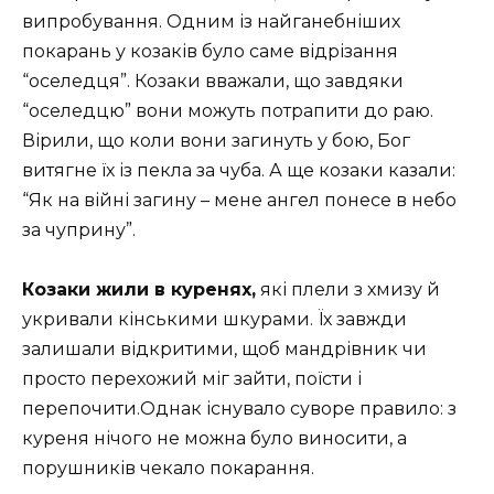
випробування. Одним із найганебніших
покарань у козаків було саме відрізання
“оселедця”. Козаки вважали, що завдяки
“оселедцю” вони можуть потрапити до раю.
Вірили, що коли вони загинуть у бою, Бог
витягне їх із пекла за чуба. А ще козаки казали:
“Як на війні загину – мене ангел понесе в небо
за чуприну”.
Козаки жили в куренях,
які плели з хмизу й
укривали кінськими шкурами. Їх завжди
залишали відкритими, щоб мандрівник чи
просто перехожий міг зайти, поїсти і
перепочити.Однак існувало суворе правило: з
куреня нічого не можна було виносити, а
порушників чекало покарання.