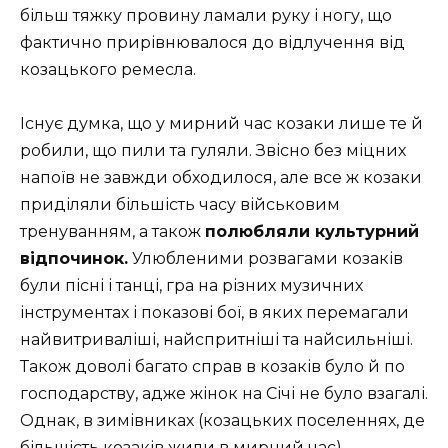
більш тяжку провину ламали руку і ногу, що
фактично прирівнювалося до відлучення від
козацького ремесла.
Існує думка, що у мирний час козаки лише те й
робили, що пили та гуляли. Звісно без міцних
напоїв не завжди обходилося, але все ж козаки
приділяли більшість часу військовим
тренуванням, а також
полюбляли культурний
відпочинок.
Улюбленими розвагами козаків
були пісні і танці, гра на різних музичних
інструментах і показові бої, в яких перемагали
найвитриваліші, найспритніші та найсильніші.
Також доволі багато справ в козаків було й по
господарству, адже жінок на Січі не було взагалі.
Однак, в зимівниках (козацьких поселеннях, де
більшість козаків жили в мирний час)