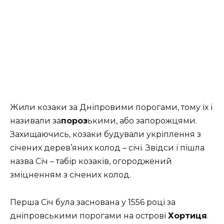
Жили козаки за Дніпровими порогами, тому їх і
називали за
пороз
ькими, або запорожцями.
Захищаючись, козаки будували укріплення з
січених дерев’яних колод – січі. Звідси і пішла
назва Січ – табір козаків, огороджений
зміцненням з січених колод.
Перша Січ була заснована у 1556 році за
дніпровськими порогами на острові
Хортиця
.