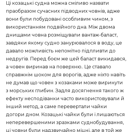
Ці козацькі судна можна сміливо назвати
праобразом сучасних підводних човнів, адже
вони були побудовані особливим чином, з
використанням подвійного дна. Між двома
днищами човна розміщували вантаж-баласт,
завдяки якому судно занурювалося в воду, це
давало можливість непомітно підпливти до
недругів. Перед боєм же цей баласт викидався,
а човен виринав на поверхню.. Це ставало
справжнім шоком для ворогів, адже ніхто навіть
не думав що човен з козаками може виринути
з морських глибин. Задля досягнення такого ж
ефекту несподіванки часто використовували й
інший метод, а саме перевертали чайки
догори дном. Козацькі чайки були і лишаються
неперевершеними зразками суднобудування,
ці човни були надзвичайно міцні, але в той же