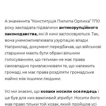
А знаменита “Конституція Пилипа Орлика” 1710
року закладала підвалини
антикорупційного
законодавства,
які й нині застосовуються. Так,
вона унеможливлювала узурпацію влади.
Наприклад, документ передбачав, що військові
старшини мають бути обрані вільним
голосуванням, що гетьман не має права
самовладно привласнювати те, що належить
громаді, не має права розділяти громадське
майно між іншими людьми.
Усі ми знаємо, що
козаки носили оселедець
і
це був для них важливий атрибут. Носити його
мав право тільки той козак, який пройшов усі