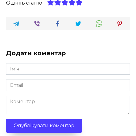
Оцініть статтю
Додати коментар
Ім'я
*
Email
*
Коментар