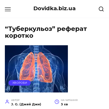
Перейти
Dovidka.biz.ua
до
вмісту
“Туберкульоз” реферат
коротко
ХВОРОБИ
АВТОР
НА ЧИТАННЯ
J. G. (Джей Джи)
3 хв