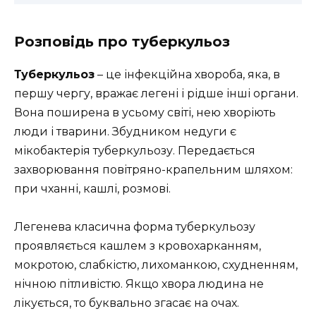
Розповідь про туберкульоз
Туберкульоз
– це інфекційна хвороба, яка, в
першу чергу, вражає легені і рідше інші органи.
Вона поширена в усьому світі, нею хворіють
люди і тварини. Збудником недуги є
мікобактерія туберкульозу. Передається
захворювання повітряно-крапельним шляхом:
при чханні, кашлі, розмові.
Легенева класична форма туберкульозу
проявляється кашлем з кровохарканням,
мокротою, слабкістю, лихоманкою, схудненням,
нічною пітливістю. Якщо хвора людина не
лікується, то буквально згасає на очах.