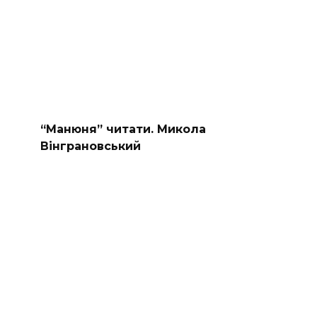
“Манюня” читати. Микола
Вінграновський