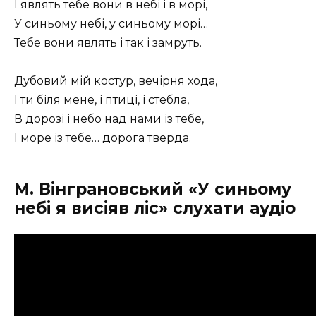
І являть тебе вони в небі і в морі,
У синьому небі, у синьому морі…
Тебе вони являть і так і замруть.
Дубовий мій костур, вечірня хода,
І ти біля мене, і птиці, і стебла,
В дорозі і небо над нами із тебе,
І море із тебе… дорога тверда.
М. Вінграновський «У синьому
небі я висіяв ліс» слухати аудіо