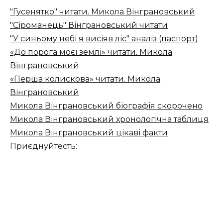
"Гусенятко" читати. Микола Вінграновський
"Сіроманець" Вінграновський читати
"У синьому небі я висіяв ліс" аналіз (паспорт)
«До порога моєї землі» читати. Микола
Вінграновський
«Перша колискова» читати. Микола
Вінграновський
Микола Вінграновський біографія скорочено
Микола Вінграновський хронологічна таблиця
Микола Вінграновський цікаві факти
Приєднуйтесть: