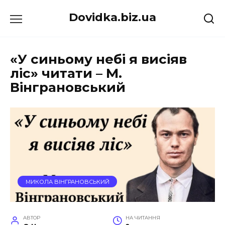
Перейти
Dovidka.biz.ua
до
вмісту
«У синьому небі я висіяв
ліс» читати – М.
Вінграновський
МИКОЛА ВІНГРАНОВСЬКИЙ
АВТОР
НА ЧИТАННЯ