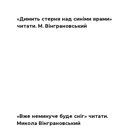
«Димить стерня над синіми ярами»
читати. М. Вінграновський
«Вже неминуче буде сніг» читати.
Микола Вінграновський