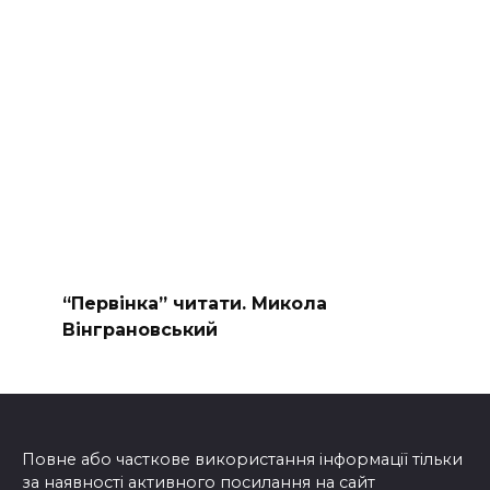
“Первінка” читати. Микола
Вінграновський
Повне або часткове використання інформації тільки
за наявності активного посилання на сайт