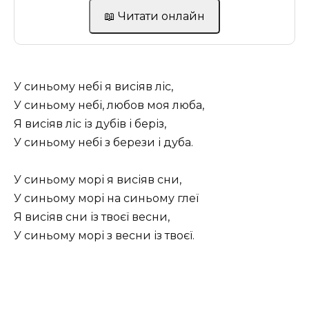
📖 Читати онлайн
У синьому небі я висіяв ліс,
У синьому небі, любов моя люба,
Я висіяв ліс із дубів і беріз,
У синьому небі з берези і дуба.
У синьому морі я висіяв сни,
У синьому морі на синьому глеї
Я висіяв сни із твоєї весни,
У синьому морі з весни із твоєї.