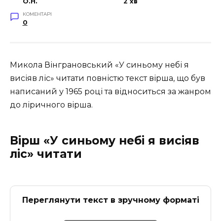
O.H.
2 хв
КОМЕНТАРІ
0
Микола Вінграновський «У синьому небі я
висіяв ліс» читати повністю текст вірша, що був
написаний у 1965 році та відноситься за жанром
до ліричного вірша.
Вірш «У синьому небі я висіяв
ліс» читати
Переглянути текст в зручному форматі