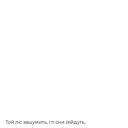
Той ліс зашумить, і ті сни ізійдуть,