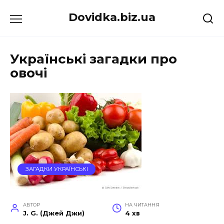
Перейти
Dovidka.biz.ua
до
вмісту
Українські загадки про
овочі
ЗАГАДКИ УКРАЇНСЬКІ
АВТОР
НА ЧИТАННЯ
J. G. (Джей Джи)
4 хв