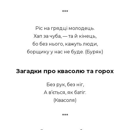
***
Ріс на грядці молодець.
Хап за чуба, — та й кінець,
бо без нього, кажуть люди,
борщику у нас не буде. (Буряк)
Загадки про квасолю та горох
Без рук, без ніг,
А в’ється, як батіг.
(Квасоля)
***