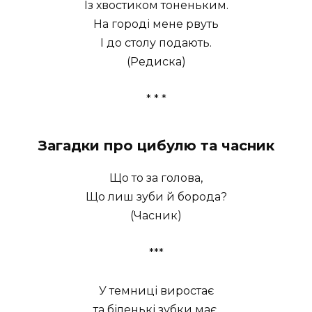
Із хвостиком тоненьким.
На городі мене рвуть
І до столу подають.
(Редиска)
* * *
Загадки про цибулю та часник
Що то за голова,
Що лиш зуби й борода?
(Часник)
***
У темниці виростає
та біленькі зубки має.