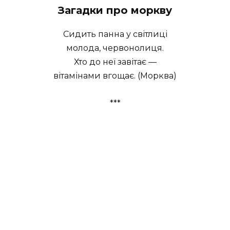
Загадки про моркву
Сидить панна у світлиці
молода, червонолиця.
Хто до неї завітає —
вітамінами вгощає. (Морква)
***