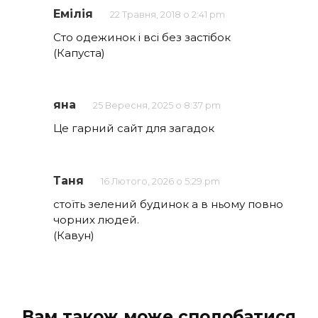
Емілія
22 Травня, 2018 о 2:41 pm
Сто одежинок і всі без застібок
(Капуста)
яна
25 Вересня, 2025 о 8:37 pm
Це гарний сайт для загадок
Таня
16 Лютого, 2026 о 5:29 pm
стоїть зелений будинок а в ньому повно
чорних людей.
(Кавун)
Вам також може сподобатися