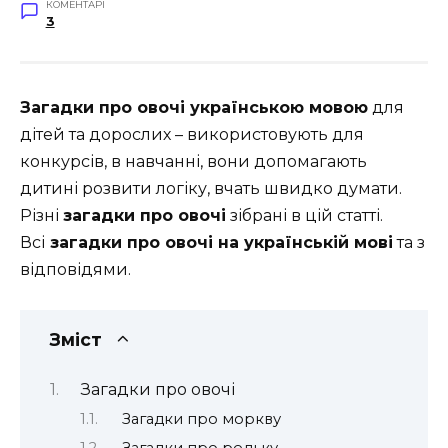
КОМЕНТАРІ
3
Загадки про овочі українською мовою
для
дітей та дорослих – використовують для
конкурсів, в навчанні, вони допомагають
дитині розвити логіку, вчать швидко думати.
Різні
загадки про овочі
зібрані в цій статті.
Всі
загадки про овочі на українській мові
та з
відповідями.
Зміст
Загадки про овочі
Загадки про моркву