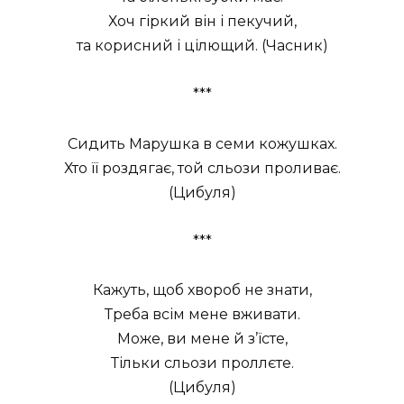
Хоч гіркий він і пекучий,
та корисний і цілющий. (Часник)
***
Сидить Марушка в семи кожушках.
Хто її роздягає, той сльози проливає.
(Цибуля)
***
Кажуть, щоб хвороб не знати,
Треба всім мене вживати.
Може, ви мене й з’їсте,
Тільки сльози проллєте.
(Цибуля)