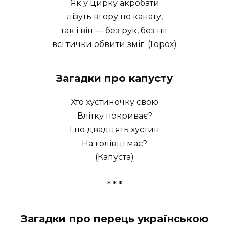
Як у цирку акробати
лізуть вгору по канату,
так і він — без рук, без ніг
всі тички обвити зміг. (Горох)
Загадки про капусту
Хто хустиночку свою
Влітку покриває?
І по двадцять хустин
На голівці має?
(Капуста)
* * *
Загадки про перець українською