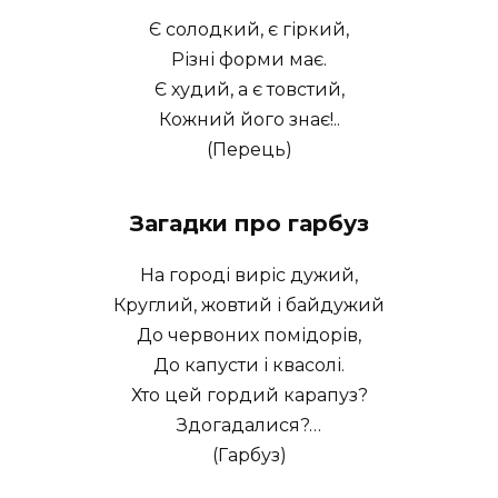
Є солодкий, є гіркий,
Різні форми має.
Є худий, а є товстий,
Кожний його знає!..
(Перець)
Загадки про гарбуз
На городі виріс дужий,
Круглий, жовтий і байдужий
До червоних помідорів,
До капусти і квасолі.
Хто цей гордий карапуз?
Здогадалися?…
(Гарбуз)