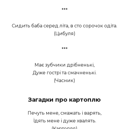
***
Сидить баба серед літа, в сто сорочок одіта.
(Цибуля)
***
Має зубчики дрібненькі,
Дуже гострі та смачненькі.
(Часник)
Загадки про картоплю
Печуть мене, смажать і варять,
Їдять мене і дуже хвалять.
(Картопля)