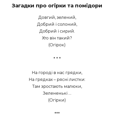
Загадки про огірки та помідори
Довгий, зелений,
Добрий і солоний,
Добрий і сирий.
Хто він такий?
(Огірок)
* * *
На городі в нас грядки,
На грядках – рясні листки:
Там зростають малюки,
Зелененькі …
(Огірки)
***