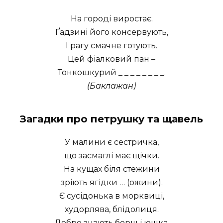
На городі виростає.
Ґадзині його консервують,
І рагу смачне готують.
Цей фіалковий пан –
Тонкошкурий _ _ _ _ _ _ _ _.
(Баклажан)
Загадки про петрушку та щавель
У малини є сестричка,
що засмаглі має щічки.
На кущах біля стежини
зріють ягідки … (ожини).
Є сусідонька в морквиці,
худорлява, блідолиця.
Добре знають борщ і юшка,