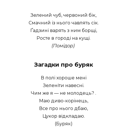
Зелений чуб, червоний бік,
Смачний із нього чавлять сік.
Ґадзині варять з ним борщі,
Росте в городі на кущі.
(Помідор)
Загадки про буряк
В полі хороше мені
Зеленіти навесні.
Чим же я — не молодець? .
Маю диво-корінець,
Все про нього дбаю,
Цукор відкладаю.
(Буряк)