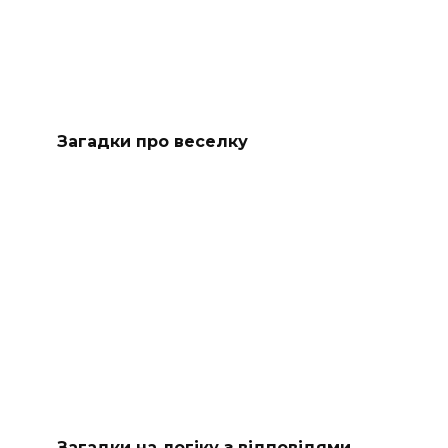
Загадки про веселку
Загадки на логіку з відповідями