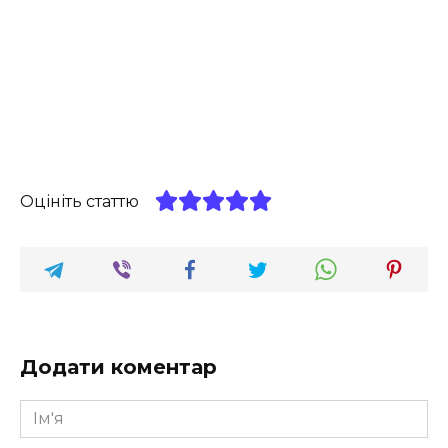
Оцініть статтю
Додати коментар
Ім'я
*