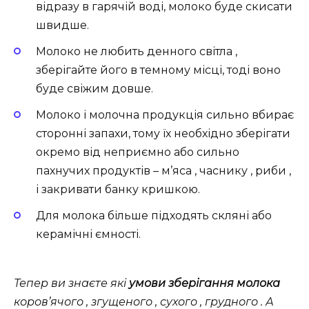
відразу в гарячій воді, молоко буде скисати
швидше.
Молоко не любить денного світла ,
зберігайте його в темному місці, тоді воно
буде свіжим довше.
Молоко і молочна продукція сильно вбирає
сторонні запахи, тому їх необхідно зберігати
окремо від неприємно або сильно
пахнучих продуктів – м’яса , часнику , риби ,
і закривати банку кришкою.
Для молока більше підходять скляні або
керамічні ємності.
Тепер ви знаєте які
умови зберігання молока
коров’ячого , згущеного , сухого , грудного . А