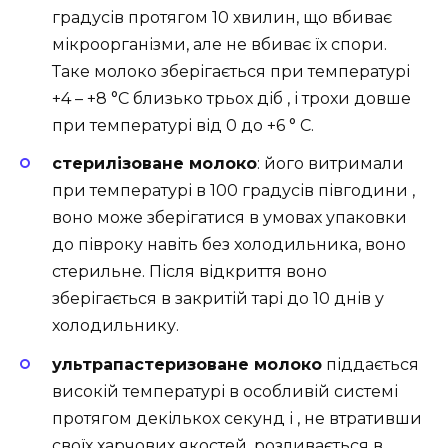
градусів протягом 10 хвилин, що вбиває
мікроорганізми, але не вбиває їх спори.
Таке молоко зберігається при температурі
+4 – +8 °С близько трьох діб , і трохи довше
при температурі від 0 до +6 ° С.
стерилізоване молоко
: його витримали
при температурі в 100 градусів півгодини ,
воно може зберігатися в умовах упаковки
до півроку навіть без холодильника, воно
стерильне. Після відкриття воно
зберігається в закритій тарі до 10 днів у
холодильнику.
ультрапастеризоване молоко
піддається
високій температурі в особливій системі
протягом декількох секунд і , не втративши
своїх харчових якостей, розливається в