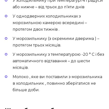
У холодильнику при температурі 4 градуси
або нижче – від трьох до п’яти днів
У однодверних холодильниках з
морозильною камерою всередині –
протягом двох тижнів .
У морозильнику (з окремими дверима ) –
протягом трьох місяців.
У морозильнику з температурою -20 ° C і без
автоматичного відтавання – до шести
місяців.
Молоко , яке ви поставили з морозильника
в холодильник , повинно зберігатися не
більше доби.