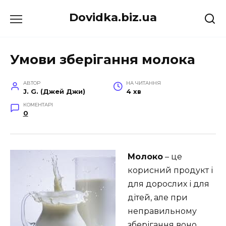
Перейти
Dovidka.biz.ua
до
вмісту
Умови зберігання молока
АВТОР
НА ЧИТАННЯ
J. G. (Джей Джи)
4 хв
КОМЕНТАРІ
0
Молоко
– це
корисний продукт і
для дорослих і для
дітей, але при
неправильному
зберігання воно