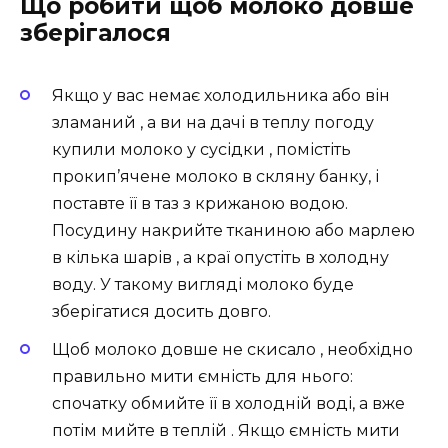
Що робити щоб молоко довше
зберігалося
Якщо у вас немає холодильника або він
зламаний , а ви на дачі в теплу погоду
купили молоко у сусідки , помістіть
прокип’ячене молоко в скляну банку, і
поставте її в таз з крижаною водою.
Посудину накрийте тканиною або марлею
в кілька шарів , а краї опустіть в холодну
воду. У такому вигляді молоко буде
зберігатися досить довго.
Щоб молоко довше не скисало , необхідно
правильно мити ємність для нього:
спочатку обмийте її в холодній воді, а вже
потім мийте в теплій . Якщо ємність мити