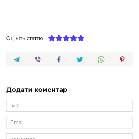
Оцініть статтю
Додати коментар
Ім'я
*
Email
*
Коментар