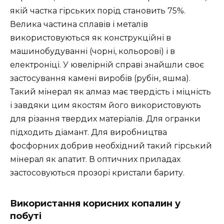
якій частка гірських порід становить 75%.
Велика частина сплавів і металів
використовуються як конструкційні в
машинобудуванні (чорні, кольорові) і в
електроніці. У ювелірній справі знайшли своє
застосування камені виробів (рубін, яшма).
Такий мінерал як алмаз має твердість і міцність
і завдяки цим якостям його використовують
для різання твердих матеріалів. Для огранки
підходить діамант. Для виробництва
фосфорних добрив необхідний такий гірський
мінерал як апатит. В оптичних приладах
застосовуються прозорі кристали бариту.
Використання корисних копалин у
побуті