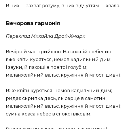
В них — захват розуму, в них відчуттям — хвала.
Вечорова гармонія
Переклад Михайла Драй-Хмари
Вечірній час прийшов. На кожній стебелині
вже квіти куряться, немов кадильний дим;
і звуки, й пахощі в повітрі голубім;
меланхолійний вальс, кружіння й млості дивні.
Вже квіти куряться, немов кадильний дим;
ридає скрипка десь, як серце в самотині;
меланхолійний вальс, кружіння й млості дивні;
сумна краса небес в спокої віковім.