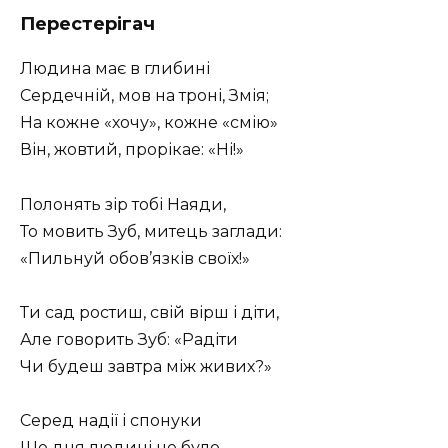
Перестерігач
Людина має в глибині
Сердечній, мов на троні, Змія;
На кожне «хочу», кожне «смію»
Він, жовтий, прорікае: «Ні!»
Полонять зір тобі Наяди,
То мовить Зуб, митець заглади:
«Пильнуй обов’язків своїх!»
Ти сад ростиш, свій вірш і діти,
Але говорить Зуб: «Радіти
Чи будеш завтра між живих?»
Серед надії і спонуки
Ще дня людині не було,