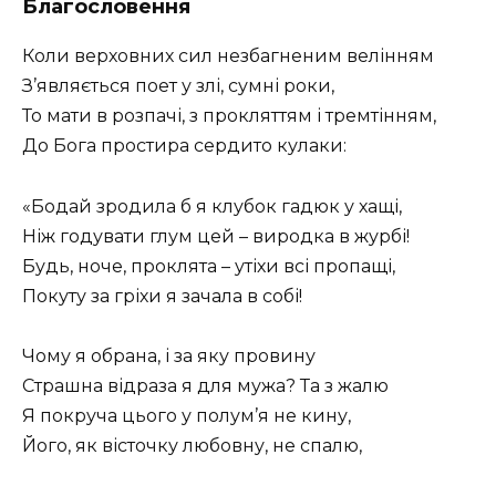
Благословення
Коли верховних сил незбагненим велінням
З’являється поет у злі, сумні роки,
То мати в розпачі, з прокляттям і тремтінням,
До Бога простира сердито кулаки:
«Бодай зродила б я клубок гадюк у хащі,
Ніж годувати глум цей – виродка в журбі!
Будь, ноче, проклята – утіхи всі пропащі,
Покуту за гріхи я зачала в собі!
Чому я обрана, і за яку провину
Страшна відраза я для мужа? Та з жалю
Я покруча цього у полум’я не кину,
Його, як вісточку любовну, не спалю,