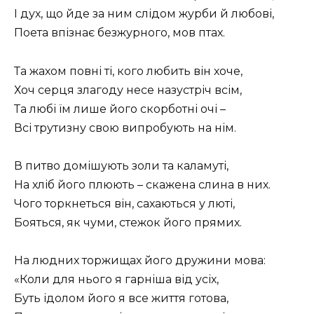
I дух, що йде за ним слідом журби й любові,
Поета впізнає безжурного, мов птах.
Та жахом повні ті, кого любить він хоче,
Хоч серця злагоду несе назустріч всім,
Та любі їм лише його скорботні очі –
Всі трутизну свою випробують на нім.
В питво домішують золи та каламуті,
На хліб його плюють – скажена слина в них.
Чого торкнеться він, сахаються у люті,
Бояться, як чуми, стежок його прямих.
На людних торжищах його дружини мова:
«Коли для нього я гарніша від усіх,
Буть ідолом його я все життя готова,