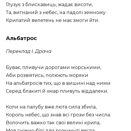
Глузує з блискавиць, жадає висоти,
Та, вигнаний з небес, на падолі земному
Крилатий велетень не має змоги йти.
Альбатрос
Переклад І. Драча
Буває, пливучи дорогами морськими,
Аби розвіятись, полюють моряки
На альбатросів тих, що в вишині над ними
Серед блакиті й хмар пливуть віддалеки.
Коли на палубу вже люта сила збила,
Король небес, що знав всі грози без числа.
Волочить важко так свої великі крила,
Мов сніжно-білі два розкинуті весла.