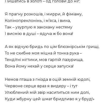
Пишатись в золоті – од голови до ніг;
Я прагну розкошів, і мирри, й фіміаму,
Колінопреклонінь, і м’яса, і вина,
Так – узурпую я закохану нестяму
I висмію в душі – ядуча ж бо вона!
А як відчую бридь по цім блюзнірськім грищі,
То не схибне моя міцна й тонка рука –
Тендітні нігтики, мов гарпій пазурища,
Вона йому нехай у серце запуска!
Немов пташа з гнізда в оцій земній юдолі,
Червоне серце враз я видеру – і тут
Улюблений мій звір насититься ним долі,
Куди жбурну цей шмат бридливо я у бруд!»