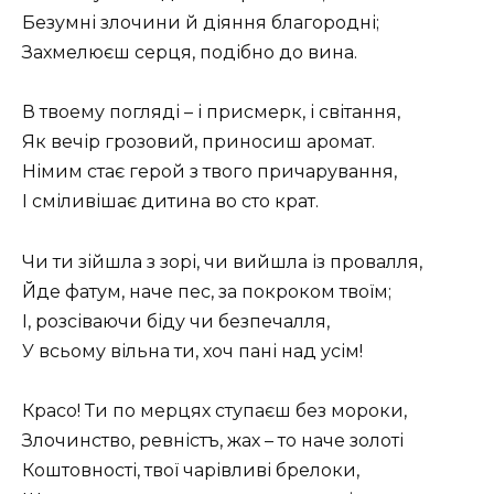
Безумні злочини й діяння благородні;
Захмелюєш серця, подібно до вина.
В твоему погляді – і присмерк, і світання,
Як вечір грозовий, приносиш аромат.
Німим стає герой з твого причарування,
I сміливішає дитина во сто крат.
Чи ти зійшла з зорі, чи вийшла із провалля,
Йде фатум, наче пес, за покроком твоїм;
I, розсіваючи біду чи безпечалля,
У всьому вільна ти, хоч пані над усім!
Красо! Ти по мерцях ступаєш без мороки,
Злочинство, ревністъ, жах – то наче золоті
Коштовності, твої чарівливі брелоки,