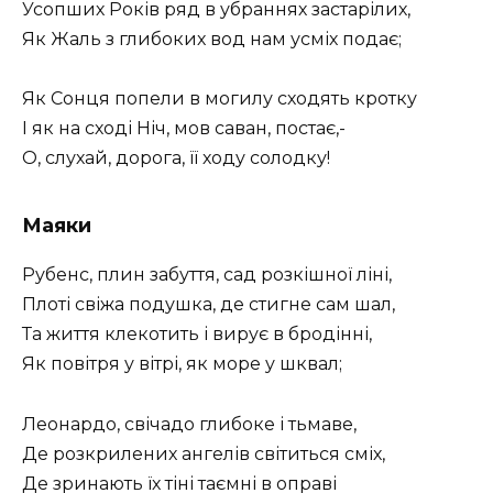
Усопших Років ряд в убраннях застарілих,
Як Жаль з глибоких вод нам усміх подає;
Як Сонця попели в могилу сходять кротку
I як на сході Ніч, мов саван, постає,-
О, слухай, дорога, її ходу солодку!
Маяки
Рубенс, плин забуття, сад розкішної ліні,
Плоті свіжа подушка, де стигне сам шал,
Та життя клекотить і вирує в бродінні,
Як повітря у вітрі, як море у шквал;
Леонардо, свічадо глибоке і тьмаве,
Де розкрилених ангелів світиться сміх,
Де зринають їх тіні таємні в оправі