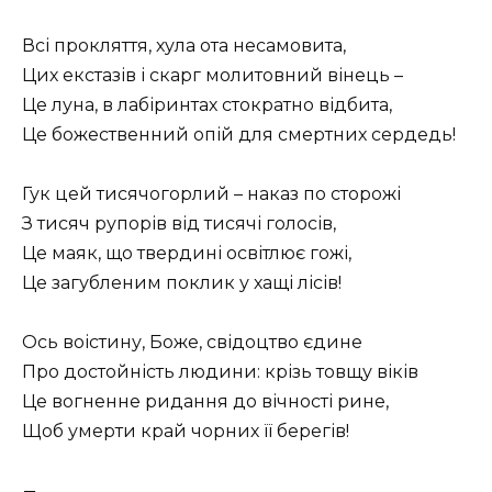
Всі прокляття, хула ота несамовита,
Цих екстазів і скарг молитовний вінець –
Це луна, в лабіринтах стократно відбита,
Це божественний опій для смертних сердедь!
Гук цей тисячогорлий – наказ по сторожі
З тисяч рупорів від тисячі голосів,
Це маяк, що твердині освітлює гожі,
Це загубленим поклик у хащі лісів!
Ось воістину, Боже, свідоцтво єдине
Про достойність людини: крізь товщу віків
Це вогненне ридання до вічності рине,
Щоб умерти край чорних її берегів!