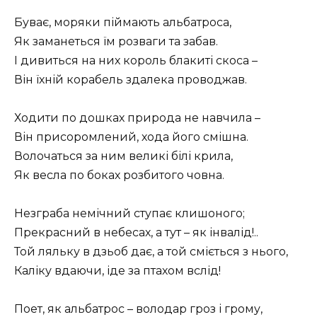
Буває, моряки піймають альбатроса,
Як заманеться їм розваги та забав.
І дивиться на них король блакиті скоса –
Він їхній корабель здалека проводжав.
Ходити по дошках природа не навчила –
Він присоромлений, хода його смішна.
Волочаться за ним великі білі крила,
Як весла по боках розбитого човна.
Незграба немічний ступає клишоного;
Прекрасний в небесах, а тут – як інвалід!..
Той ляльку в дзьоб дає, а той сміється з нього,
Каліку вдаючи, іде за птахом вслід!
Поет, як альбатрос – володар гроз і грому,