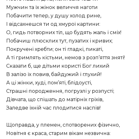
Мужчин та їх жінок величчя наготи
Побачити тепер, у душу холод рине,
I відсахнешся ти од хмурої картини:
О, гидь потворних тіл, що будять жаль і сміх!
Побачиш плюсклих тут, пузатих і кривих;
Покручені хребти; он ті гладкі, пикаті,
А ті гримлять кістьми, немов з розп’яття зняті!
Сказати б, ще дітьми користі Бог лихий
В залізо їх повив, байдужий і глухий!
А ці жінки, худі, пом’яті, блідоусті,
Страшні породження, погрузлі у розпусті;
Дівчата, що спішать до матірніх гріхів,
Заледве їхній час плодитися наспів!
Щоправда, у племен, спотворених фізично,
Новітня є краса, старим вікам незвична: