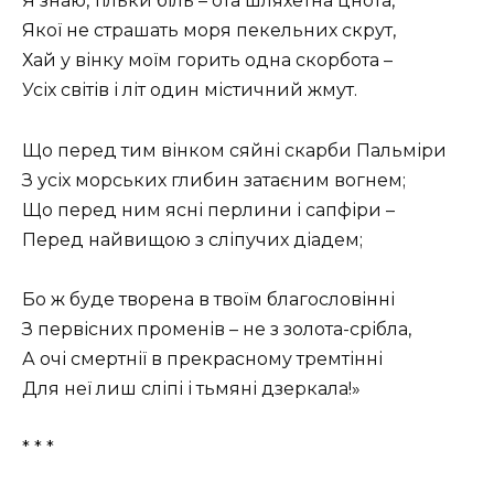
Я знаю, тільки біль – ота шляхетна цнота,
Якої не страшать моря пекельних скрут,
Хай у вінку моїм горить одна скорбота –
Усіх світів і літ один містичний жмут.
Що перед тим вінком сяйні скарби Пальміри
З усіх морських глибин затаєним вогнем;
Що перед ним ясні перлини і сапфіри –
Перед найвищою з сліпучих діадем;
Бо ж буде творена в твоїм благословінні
З первісних променів – не з золота-срібла,
А очі смертнії в прекрасному тремтінні
Для неї лиш сліпі і тьмяні дзеркала!»
* * *