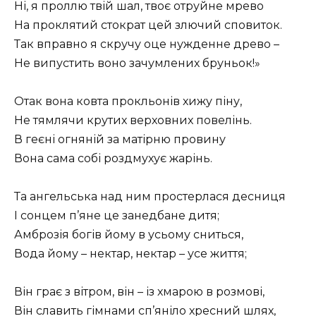
Ні, я проллю твій шал, твоє отруйне мрево
На проклятий стократ цей злючий сповиток.
Так вправно я скручу оце нужденне древо –
Не випустить воно зачумлених бруньок!»
Отак вона ковта прокльонів хижу піну,
Не тямлячи крутих верховних повелінь.
В геєні огняній за матірню провину
Вона сама собі роздмухує жарінь.
Та ангельська над ним простерлася десниця
I сонцем п’яне це занедбане дитя;
Амброзія богів йому в усьому сниться,
Вода йому – нектар, нектар – усе життя;
Він грає з вітром, він – із хмарою в розмові,
Він славить гімнами сп’яніло хресний шлях,