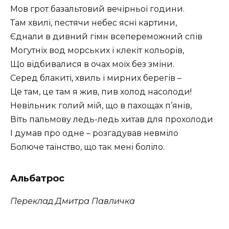
Мов грот базальтовий вечірньої години.
Там хвилі, пестячи небес ясні картини,
Єднали в дивний гімн всепереможний спів
Могутніх вод морських і клекіт кольорів,
Що відбивалися в очах моїх без зміни.
Серед блакиті, хвиль і мирних берегів –
Це там, це там я жив, пив холод насолоди!
Невільник голий мій, що в пахощах п’янів,
Віть пальмову ледь-ледь хитав для прохолоди
I думав про одне – розгадував невміло
Болюче таїнство, що так мені боліло.
Альбатрос
Переклад Дмитра Павличка