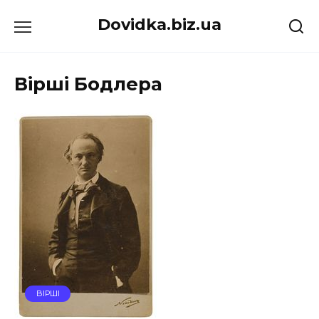
Перейти
Dovidka.biz.ua
до
вмісту
Вірші Бодлера
ВІРШІ