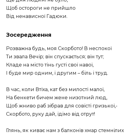
Щоб остороги не прийшло
Від ненависної Гадюки.
Зосередження
Розважна будь, моя Скорбото! В неспокої
Ти звала Вечір; він спускається; він тут;
Кладе на місто тінь густі свої навої,
I буде мир одним, і другим – біль і труд.
В час, коли Втіха, кат без милості малої,
На бенкети бичем жене низотний люд,
Щоб жниво раб зібрав для совісті гризької,-
Скорбото, руку дай, ідімо від отрут!
Глянь, як киває нам з балконів хмар стемнілих