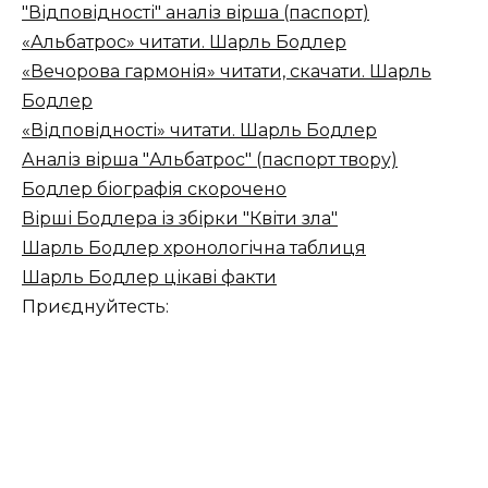
"Відповідності" аналіз вірша (паспорт)
«Альбатрос» читати. Шарль Бодлер
«Вечорова гармонія» читати, скачати. Шарль
Бодлер
«Відповідності» читати. Шарль Бодлер
Аналіз вірша "Альбатрос" (паспорт твору)
Бодлер біографія скорочено
Вірші Бодлера із збірки "Квіти зла"
Шарль Бодлер хронологічна таблиця
Шарль Бодлер цікаві факти
Приєднуйтесть: