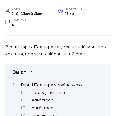
АВТОР
НА ЧИТАННЯ
J. G. (Джей Джи)
12 хв
КОМЕНТАРІ
0
Вірші
Шарля Бодлера
на українській мові про
кохання, про життя зібрані в цій статті.
Зміст
Вірші Бодлера українською
Передіснування
Альбатрос
Альбатрос
Відповідності