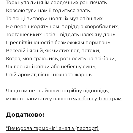
Торкнула лиця їм сердечних ран печать –
Красою туги нам її годиться звать.
Та всі ці витвори новітніх муз спізнілих
Не перешкодять нам, поріддю хворобливих,
Торгашеських часів – віддать належну дань
Пресвітлій юності з безмежжям поривань,
Веселій і ясній, як чистих вод потоки,
Котра, мов граючись, розносить на всі боки,
Як весняні квітки або небесну синь,
Свій аромат, пісні і ніжності жарінь.
Якщо ви не знайшли потрібну відповідь,
можете запитати у нашого
чат-бота у Телеграм
.
Додатково:
"Вечорова гармонія" аналіз (паспорт)