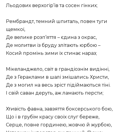
Льодових верхогір’їв та сосен гінких;
Рембрандт, темний шпиталь, повен туги
щемкої,
Де велике розп’яття – єдина з окрас,
Де молитви із бруду злітають юрбою –
Косий промінь зими їх стинає нараз;
Мікеланджело, світ в грандіознім видінні,
Де з Гераклами в шалі змішались Христи,
Де з могил на весь зріст підіймаються тіні.
I свій саван деруть, аж ламають персти;
Хтивість фавна, завзяття боксерського бою,
Що і в грубім красу своїх слуг береже,
Серце, повне гординею, жовчю й журбою,