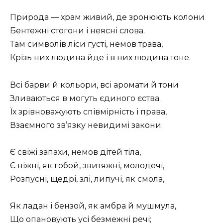
Природа — храм живий, де зронюють колони
Бентежні стогони і неясні слова.
Там символів ліси густі, немов трава,
Крізь них людина йде і в них людина тоне.
Всі барви й кольори, всі аромати й тони
Зливаються в могуть єдиного єства.
Їх зрівноважують співмірність і права,
Взаємного зв’язку невидимі закони.
Є свіжі запахи, немов дітей тіла,
Є ніжні, як гобой, звитяжні, молодечі,
Розпусні, щедрі, злі, липучі, як смола,
Як ладан і бензой, як амбра й мушмула,
Що опановують усі безмежні речі;