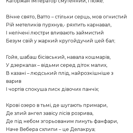
Каторжан імператор смутенний, Пюже;
Вічне свято, Ватто – стільки серць, мов огнистий
Рій метеликів пурхнув,- ряхтить карнавал,
I нелічені люстри вливають займистий
Безум свій у жаркий кругойдучий цей бал;
Гойя, шабаш бісівський, навала кошмарів,
У дзеркалах – відьми серед діток малих,
В казані – людський плід, найрозкішніше з
варив
I чортів спокуша лиск дівочих панчіх;
Крові озеро в тьмі, де шугають примари,
Де злий ангел завісу лісів розрива,
Де під небом згорьованим линуть фанфари,
Наче Вебера схлипи – це Делакруа;