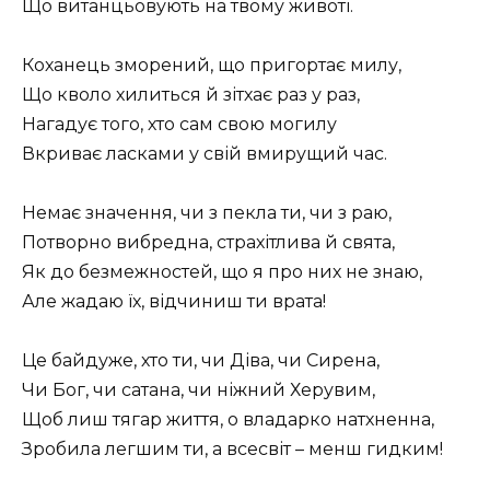
Що витанцьовують на твому животі.
Коханець зморений, що пригортає милу,
Що кволо хилиться й зітхає раз у раз,
Нагадує того, хто сам свою могилу
Вкриває ласками у свій вмирущий час.
Немає значення, чи з пекла ти, чи з раю,
Потворно вибредна, страхітлива й свята,
Як до безмежностей, що я про них не знаю,
Але жадаю їх, відчиниш ти врата!
Це байдуже, хто ти, чи Діва, чи Сирена,
Чи Бог, чи сатана, чи ніжний Херувим,
Щоб лиш тягар життя, о владарко натхненна,
Зробила легшим ти, а всесвіт – менш гидким!