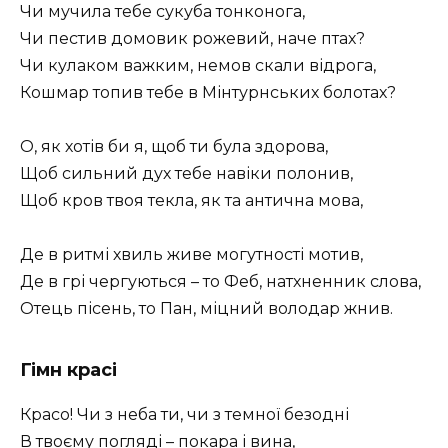
Чи мучила тебе сукуба тонконога,
Чи пестив домовик рожевий, наче птах?
Чи кулаком важким, немов скали відрога,
Кошмар топив тебе в Мінтурнських болотах?
О, як хотів би я, щоб ти була здорова,
Щоб сильний дух тебе навіки полонив,
Щоб кров твоя текла, як та антична мова,
Де в ритмі хвиль живе могутності мотив,
Де в грі чергуються – то Феб, натхненник слова,
Отець пісень, то Пан, міцний володар жнив.
Гімн красі
Красо! Чи з неба ти, чи з темної безодні
В твоєму погляді – покара і вина,