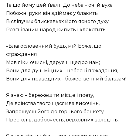
Та що йому цей ґвалт! До неба – очі й вуха:
Побожні руки він здіймає у блакить.
В сліпучих блискавках його ясного духу
Розгніваний народ кипить і клекотить:
«Благословенний будь, мій Боже, що
страждання
Мов ліки очисні, даруєш щедро нам;
Вони для душ міцних – небесні пожадання,
Вони для праведних – божественний бальзам!
Я знаю – бережеш ти місце і поету,
Де воїнства твого щаслива височінь,
Запрошуєш його до горнього бенкету
Престолів, доброчесть, верховних володінь.