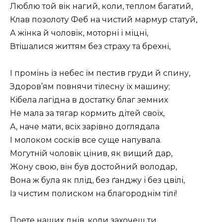
Люблю той вік нагий, коли, теплом багатий,
Клав позолоту Феб на чистий мармур статуй,
А жінка й чоловік, моторні і міцні,
Втішалися життям без страху та брехні,
I промінь із небес їм пестив груди й спину,
Здоров’ям повнячи тілесну їх машину;
Кібела лагідна в достатку благ земних
Не мала за тягар кормить дітей своїх,
А, наче мати, всіх зарівно доглядала
I молоком сосків все суще напувала.
Могутній чоловік цінив, як вищий дар,
Жону свою, він був достойний володар,
Вона ж була як плід, без ґанджу і без цвілі,
Із чистим полиском на благороднім тілі!
Поете наших днів, коли захочеш ти