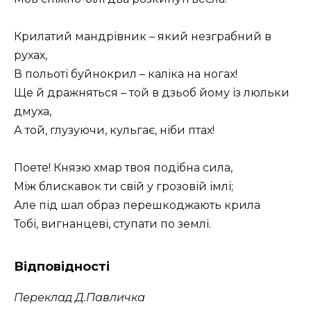
Крилатий мандрівник – який незграбний в
рухах,
В польоті буйнокрил – каліка на ногах!
Ще й дражняться – той в дзьоб йому із люльки
дмуха,
А той, глузуючи, кульгає, ніби птах!
Поете! Князю хмар твоя подібна сила,
Між блискавок ти свій у грозовій імлі;
Але під шал образ перешкоджають крила
Тобі, вигнанцеві, ступати по землі.
Відповідності
Переклад Д.Павличка