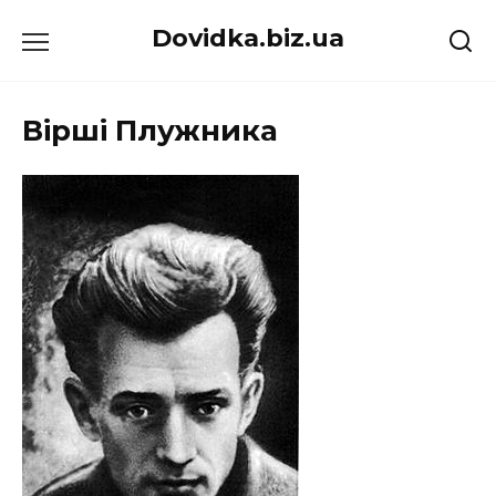
Перейти
Dovidka.biz.ua
до
вмісту
Вірші Плужника