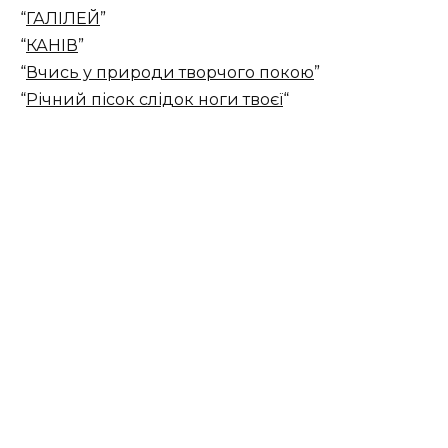
“
ГАЛІЛЕЙ
”
“
КАНІВ
”
“
Вчись у природи творчого покою
”
“
Річний пісок слідок ноги твоєї
“