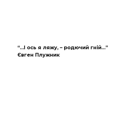
“…І ось я ляжу, – родючий гній…”
Євген Плужник