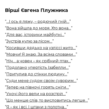
Вірші Євгена Плужника
“
…І ось я ляжу, – родючий гній…
”
“
Вона зійшла до моря. Хто вона…
”
“
Для вас, історики майбутні…
”
“
Зустрів кулю за лісом…
”
“
Косивши дядько на узліссі жито…
”
“
Мовчи! Я знаю. За всіма словами…
”
“
Ніч… а човен – як срібний птах…
”
“
Подолано упертість Ізабелли…
”
“
Притулив до стінки людину…
”
“
Суди мене судом своїм суворим…
”
“
Тепер на півночі горять сніги…
”
“
Уночі його вели на розстріл…
”
“
Що менше слів, то висловитись легше…
”
“
Я – як і всі. І штани з полотна…
”