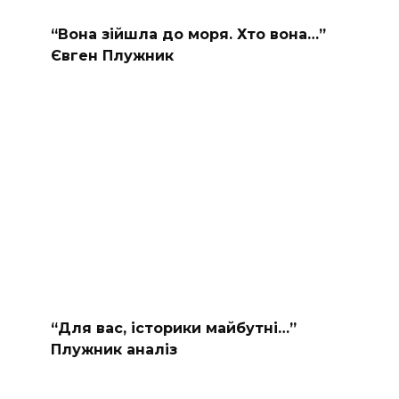
“Вона зійшла до моря. Хто вона…”
Євген Плужник
“Для вас, історики майбутні…”
Плужник аналіз