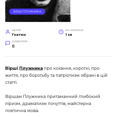
ВІРШІ ПЛУЖНИКА
АВТОР
НА ЧИТАННЯ
Гнатюк
1 хв
КОМЕНТАРІ
0
Вірші
Плужника
про кохання, короткі, про
життя, про боротьбу та патріотизм зібрані в цій
статті.
Віршам Плужника притаманний глибокий
ліризм, драматизм почуттів, майстерна
поетична мова.