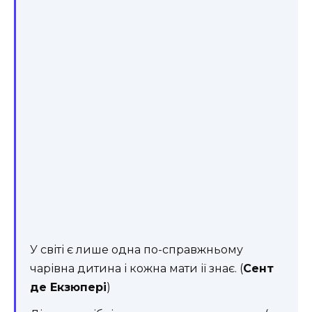
У світі є лише одна по-справжньому
чарівна дитина і кожна мати ії знає. (
Сент
де Екзюпері
)