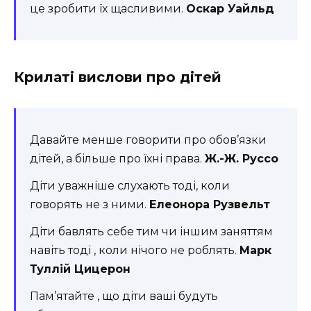
це зробити їх щасливими.
Оскар Уайльд
Крилаті вислови про дітей
Давайте менше говорити про обов’язки
дітей, а більше про їхні права.
Ж.-Ж. Руссо
Діти уважніше слухають тоді, коли
говорять не з ними.
Елеонора Рузвельт
Діти бавлять себе тим чи іншим заняттям
навіть тоді , коли нічого не роблять.
Марк
Туллій Цицерон
Пам’ятайте , що діти ваші будуть