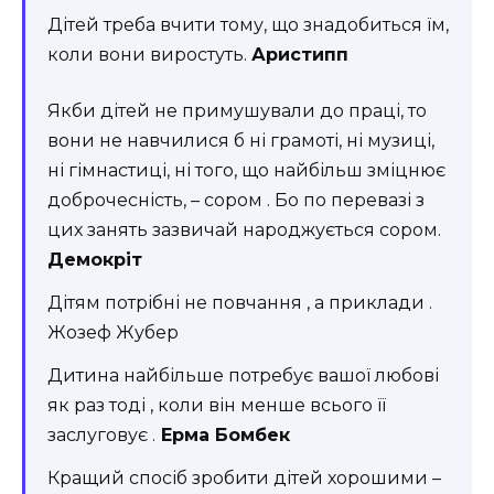
Дітей треба вчити тому, що знадобиться їм,
коли вони виростуть.
Аристипп
Якби дітей не примушували до праці, то
вони не навчилися б ні грамоті, ні музиці,
ні гімнастиці, ні того, що найбільш зміцнює
доброчесність, – сором . Бо по перевазі з
цих занять зазвичай народжується сором.
Демокріт
Дітям потрібні не повчання , а приклади .
Жозеф Жубер
Дитина найбільше потребує вашої любові
як раз тоді , коли він менше всього її
заслуговує .
Ерма Бомбек
Кращий спосіб зробити дітей хорошими –