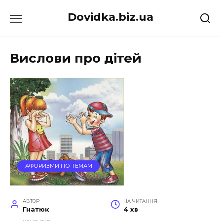
Перейти
Dovidka.biz.ua
до
вмісту
Вислови про дітей
АФОРИЗМИ ПО ТЕМАМ
АВТОР
НА ЧИТАННЯ
Гнатюк
4 хв