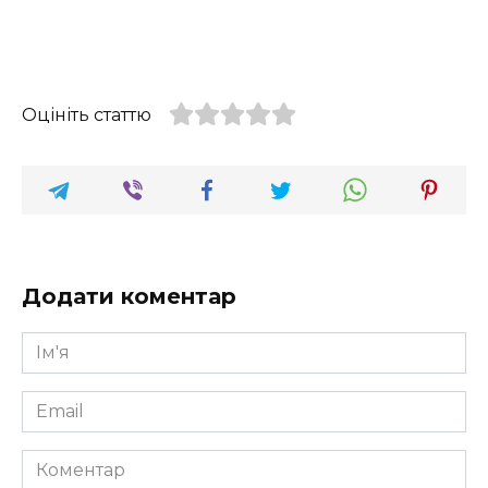
Оцініть статтю
Додати коментар
Ім'я
*
Email
*
Коментар