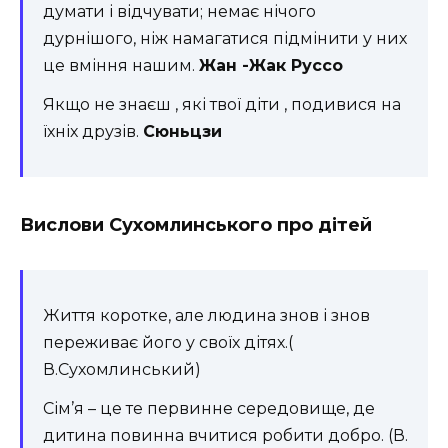
думати і відчувати; немає нічого
дурнішого, ніж намагатися підмінити у них
це вміння нашим.
Жан -Жак Руссо
Якщо не знаєш , які твої діти , подивися на
їхніх друзів.
Сюньцзи
Вислови Сухомлинського про дітей
Життя коротке, але людина знов і знов
переживає його у своїх дітях.(
В.Сухомлинський)
Сім’я – це те первинне середовище, де
дитина повинна вчитися робити добро. (В.