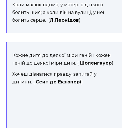
Коли малюк вдома, у матері від нього
болить шия; а коли він на вулиці, у неї
болить серце. (
Л.Леонідов
)
Кожне дитя до деякої міри геній і кожен
геній до деякої міри дитя. (
Шопенгауер
)
Хочеш дізнатися правду, запитай у
дитини. (
Сент де Екзюпері
)