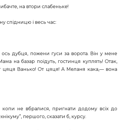
вибачте, на втори слабеньке!
у спідницю і весь час:
ось дубця, пожени гуси за ворота. Він у мене
ма на базар поїдуть, гостинця куплять! Отак,
От цяця Ванько! От цяця! А Меланя кака,— вона
жі копи не вбралися, пригнати додому всіх до
нікуму”, першого, сказати б, курсу.