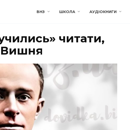
ВНЗ
ШКОЛА
АУДІОКНИГИ
учились» читати,
п Вишня