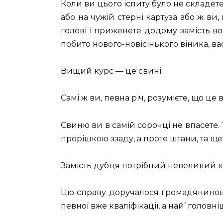
Коли ви цього іспиту було не складете
або на чужій стерні картуза або ж ви
голові і приженете додому замість во
побито нового-новісінького віника, в
Вищий курс — це свині.
Самі ж ви, певна річ, розумієте, що це
Свиню ви в самій сорочці не впасете. 
прорішкою ззаду, а проте штани, та ще
Замість дубця потрібний невеликий 
Цю справу доручалося громадянинові в
певної вже кваліфікації, а най’ головн