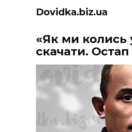
Перейти
Dovidka.biz.ua
до
вмісту
«Як ми колись 
скачати. Оста