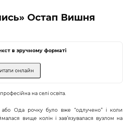
лись» Остап Вишня
кст в зручному форматі
Читати онлайн
професійна на селі освіта.
 або Ода рочку було вже “одлучено” і коли
ймалася вище колін і зав’язувалася вузлом на