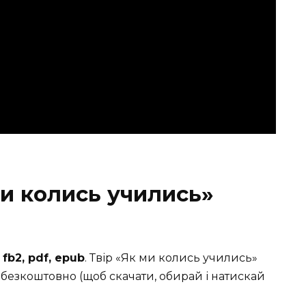
и колись учились»
и
fb2, pdf, epub
. Твір «Як ми колись учились»
 безкоштовно (щоб скачати, обирай і натискай