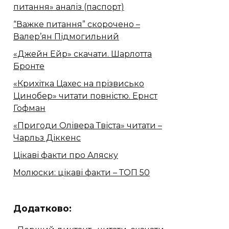
питання» аналіз (паспорт)
“Важке питання” скорочено –
Валер’ян Підмогильний
«Джейн Ейр» скачати. Шарлотта
Бронте
«Крихітка Цахес на прізвисько
Цинобер» читати повністю. Ернст
Гофман
«Пригоди Олівера Твіста» читати –
Чарльз Діккенс
Цікаві факти про Аляску
Молюски: цікаві факти – ТОП 50
Додатково: