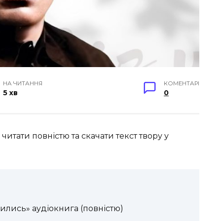
НА ЧИТАННЯ
КОМЕНТАРІ
5 хв
0
итати повністю та скачати текст твору у
ились» аудіокнига (повністю)