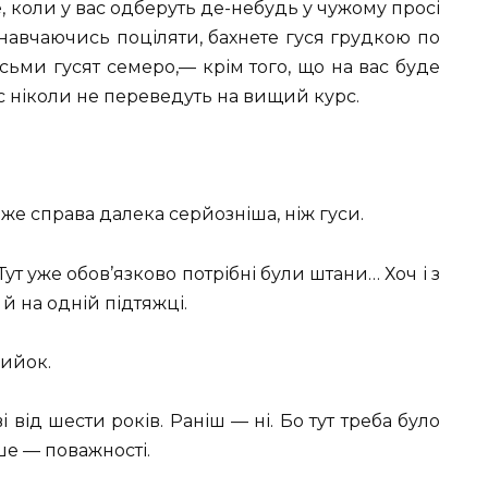
, коли у вас одберуть де-небудь у чужому просі
, навчаючись поціляти, бахнете гуся грудкою по
сьми гусят семеро,— крім того, що на вас буде
ас ніколи не переведуть на вищий курс.
 вже справа далека серйозніша, ніж гуси.
Тут уже обов’язково потрібні були штани… Хоч і з
 й на одній підтяжці.
кийок.
ід шести років. Раніш — ні. Бо тут треба було
іше — поважності.