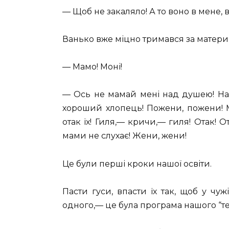
— Щоб не закаляло! А то воно в мене, 
Ванько вже міцно тримався за материн
— Мамо! Моні!
— Ось не мамай мені над душею! На 
хороший хлопець! Пожени, пожени! Ма
отак їх! Гиля,— кричи,— гиля! Отак! 
мами не слухає! Жени, жени!
Це були перші кроки нашої освіти.
Пасти гуси, впасти їх так, щоб у чу
одного,— це була програма нашого “тех