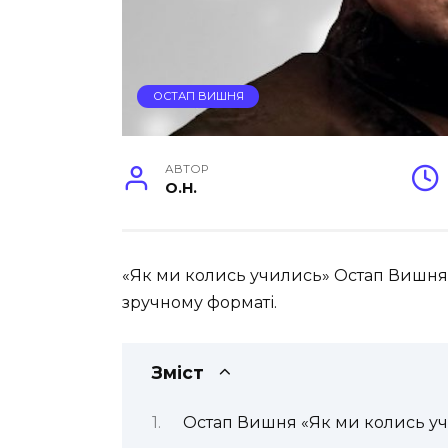
ОСТАП ВИШНЯ
АВТОР
O.H.
«Як ми колись учились» Остап Вишня ч
зручному форматі.
Зміст
Остап Вишня «Як ми колись уч