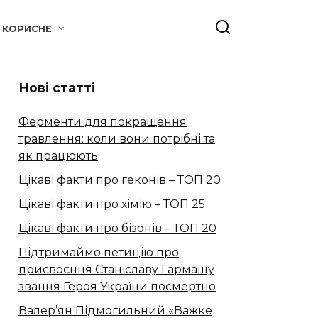
КОРИСНЕ
Нові статті
Ферменти для покращення
травлення: коли вони потрібні та
як працюють
Цікаві факти про геконів – ТОП 20
Цікаві факти про хімію – ТОП 25
Цікаві факти про бізонів – ТОП 20
Підтримаймо петицію про
присвоєння Станіславу Гармашу
звання Героя України посмертно
Валер’ян Підмогильний «Важке