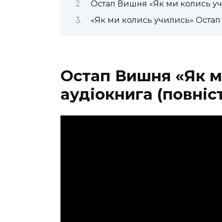
Остап Вишня «Як ми колись уч
«Як ми колись учились» Остап
Остап Вишня «Як м
аудіокнига (повніс