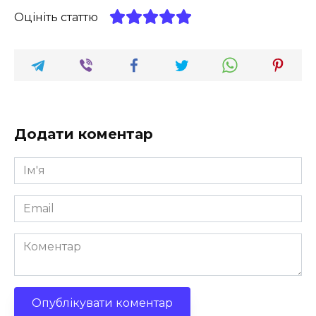
Оцініть статтю
Додати коментар
Ім'я
*
Email
*
Коментар