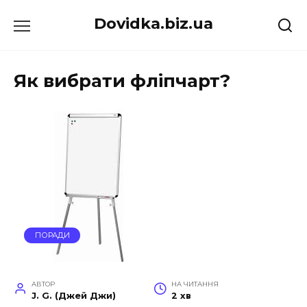
Перейти
Dovidka.biz.ua
до
вмісту
Як вибрати фліпчарт?
ПОРАДИ
АВТОР
НА ЧИТАННЯ
J. G. (Джей Джи)
2 хв