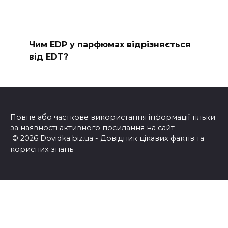
Чим EDP у парфюмах відрізняється
від EDT?
Повне або часткове використання інформації тільки
за наявності активного посилання на сайт
© 2026 Dovidka.biz.ua - Довідник цікавих фактів та
корисних знань