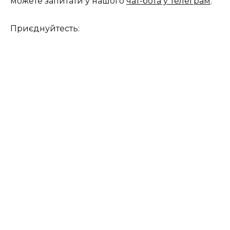
можете запитати у нашого
чат-бота у Телеграм
.
Приєднуйтесть: