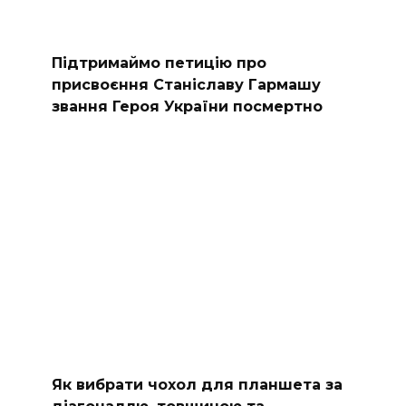
Підтримаймо петицію про
присвоєння Станіславу Гармашу
звання Героя України посмертно
Як вибрати чохол для планшета за
діагоналлю, товщиною та