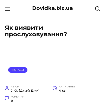
Перейти
Dovidka.biz.ua
до
вмісту
Як виявити
прослуховування?
ПОРАДИ
АВТОР
НА ЧИТАННЯ
J. G. (Джей Джи)
4 хв
КОМЕНТАРІ
0