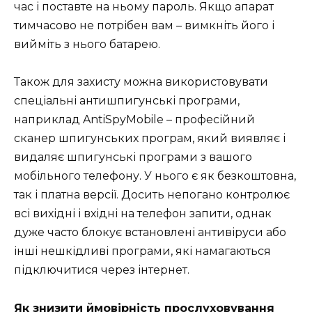
час і поставте на ньому пароль. Якщо апарат
тимчасово не потрібен вам – вимкніть його і
вийміть з нього батарею.
Також для захисту можна використовувати
спеціальні антишпигунські програми,
наприклад AntiSpyMobile – професійний
сканер шпигунських програм, який виявляє і
видаляє шпигунські програми з вашого
мобільного телефону. У нього є як безкоштовна,
так і платна версії. Досить непогано контролює
всі вихідні і вхідні на телефон запити, однак
дуже часто блокує встановлені антивіруси або
інші нешкідливі програми, які намагаються
підключитися через інтернет.
Як знизити ймовірність прослуховування