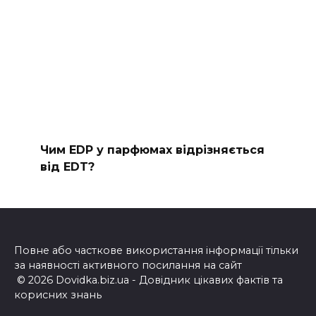
Чим EDP у парфюмах відрізняється
від EDT?
Повне або часткове використання інформації тільки
за наявності активного посилання на сайт
© 2026 Dovidka.biz.ua - Довідник цікавих фактів та
корисних знань