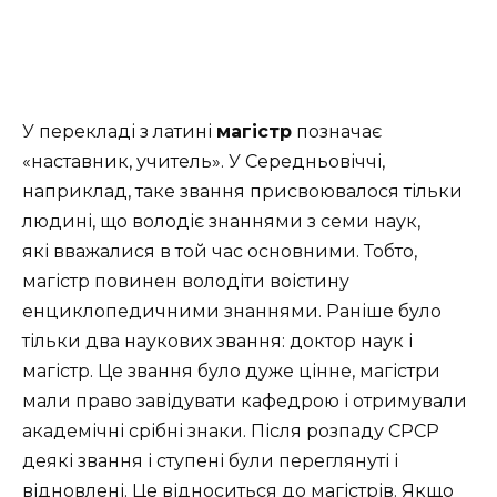
У перекладі з латині
магістр
позначає
«наставник, учитель». У Середньовіччі,
наприклад, таке звання присвоювалося тільки
людині, що володіє знаннями з семи наук,
які вважалися в той час основними. Тобто,
магістр повинен володіти воістину
енциклопедичними знаннями. Раніше було
тільки два наукових звання: доктор наук і
магістр. Це звання було дуже цінне, магістри
мали право завідувати кафедрою і отримували
академічні срібні знаки. Після розпаду СРСР
деякі звання і ступені були переглянуті і
відновлені. Це відноситься до магістрів. Якщо