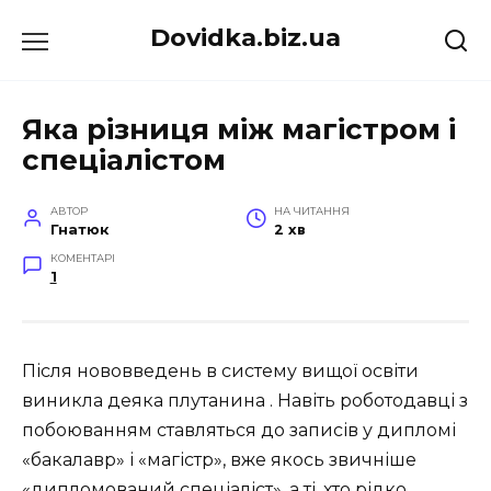
Перейти
Dovidka.biz.ua
до
вмісту
Яка різниця між магістром і
спеціалістом
АВТОР
НА ЧИТАННЯ
Гнатюк
2 хв
КОМЕНТАРІ
1
Після нововведень в систему вищої освіти
виникла деяка плутанина . Навіть роботодавці з
побоюванням ставляться до записів у дипломі
«бакалавр» і «магістр», вже якось звичніше
«дипломований спеціаліст», а ті, хто рідко