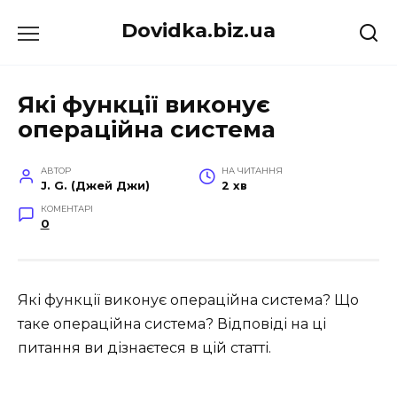
Перейти
Dovidka.biz.ua
до
вмісту
Які функції виконує
операційна система
АВТОР
НА ЧИТАННЯ
J. G. (Джей Джи)
2 хв
КОМЕНТАРІ
0
Які функції виконує операційна система? Що
таке операційна система? Відповіді на ці
питання ви дізнаєтеся в цій статті.