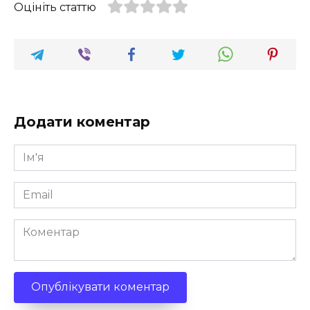
Оцініть статтю
Додати коментар
Ім'я
*
Email
*
Коментар