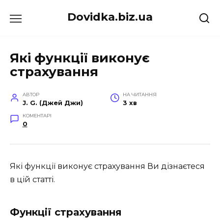
Перейти
Dovidka.biz.ua
до
вмісту
Які функції виконує
страхування
АВТОР
НА ЧИТАННЯ
J. G. (Джей Джи)
3 хв
КОМЕНТАРІ
0
Які функції виконує страхування Ви дізнаєтеся
в цій статті.
Функції страхування