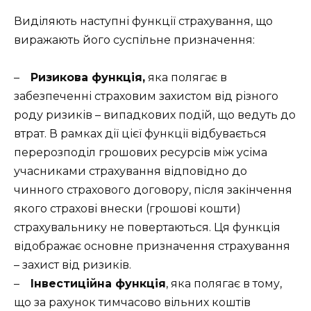
Виділяють наступні функції страхування, що
виражають його суспільне призначення:
–
Ризикова функція,
яка полягає в
забезпеченні страховим захистом від різного
роду ризиків – випадкових подій, що ведуть до
втрат.
В рамках дії цієї функції відбувається
перерозподіл грошових ресурсів між усіма
учасниками страхування відповідно до
чинного страхового договору, після закінчення
якого страхові внески (грошові кошти)
страхувальнику не повертаються.
Ця функція
відображає основне призначення страхування
– захист від ризиків.
–
Інвестиційна функція
, яка полягає в тому,
що за рахунок тимчасово вільних коштів