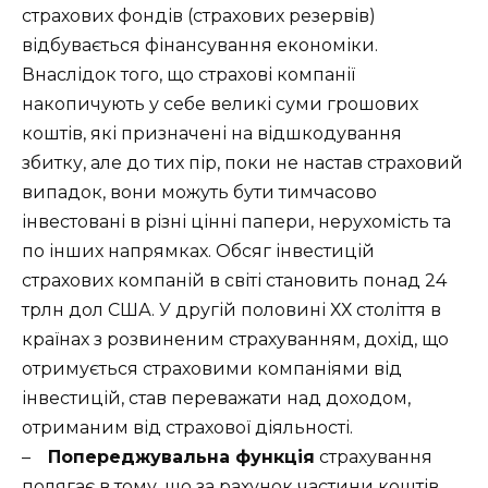
страхових фондів (страхових резервів)
відбувається фінансування економіки.
Внаслідок того, що страхові компанії
накопичують у себе великі суми грошових
коштів, які призначені на відшкодування
збитку, але до тих пір, поки не настав страховий
випадок, вони можуть бути тимчасово
інвестовані в різні цінні папери, нерухомість та
по інших напрямках.
Обсяг інвестицій
страхових компаній в світі становить понад 24
трлн дол США.
У другій половині ХХ століття в
країнах з розвиненим страхуванням, дохід, що
отримується страховими компаніями від
інвестицій, став переважати над доходом,
отриманим від страхової діяльності.
–
Попереджувальна функція
страхування
полягає в тому, що за рахунок частини коштів