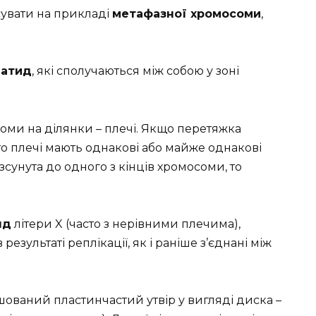
увати на прикладі
метафазної хромосоми
,
матид
, які сполучаються між собою у зоні
оми на ділянки – плечі. Якщо перетяжка
о плечі мають однакові або майже однакові
сунута до одного з кінців хромосоми, то
яд
літери X (часто з нерівними плечима),
езультаті реплікації, як і раніше з’єднані між
шований пластинчастий утвір у вигляді диска –