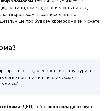
набір хромосом
. Розглянути хромосоми
ілу клітини, саме тоді вони мають вигляд
 аналізі хромосом насамперед видно
. Детальніше про
будову хромосоми
ви можете
сома?
ір і σμα – тіло) – нуклеопротеїдні структури в
ають легко помітними в певних фазах
о мейозу).
отеїдами
(ДНП), тобто
вони складаються
з