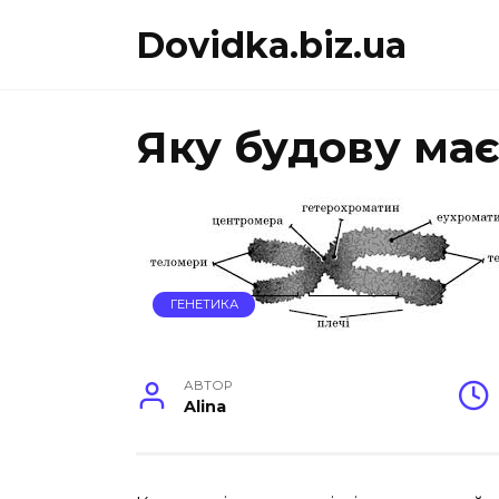
Перейти
Dovidka.biz.ua
до
вмісту
Яку будову ма
ГЕНЕТИКА
АВТОР
Alina