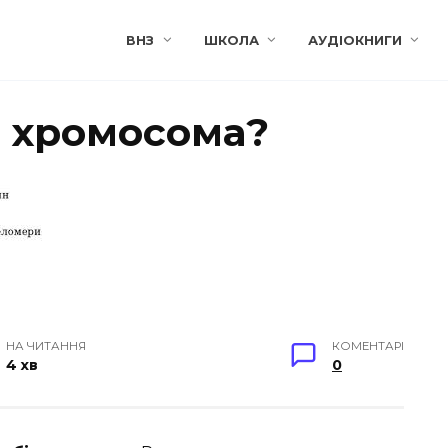
ВНЗ
ШКОЛА
АУДІОКНИГИ
є хромосома?
НА ЧИТАННЯ
КОМЕНТАРІ
4 хв
0