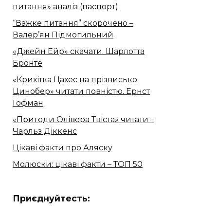
питання» аналіз (паспорт)
“Важке питання” скорочено –
Валер’ян Підмогильний
«Джейн Ейр» скачати. Шарлотта
Бронте
«Крихітка Цахес на прізвисько
Цинобер» читати повністю. Ернст
Гофман
«Пригоди Олівера Твіста» читати –
Чарльз Діккенс
Цікаві факти про Аляску
Молюски: цікаві факти – ТОП 50
Приєднуйтесть: