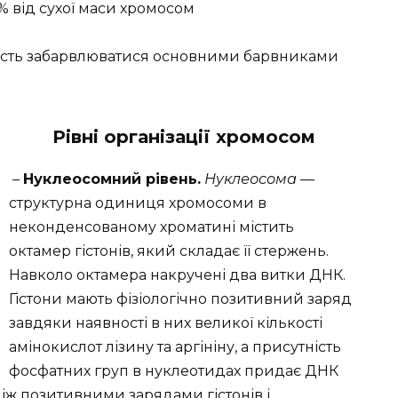
0% від сухої маси хромосом
ність забарвлюватися основними барвниками
Рівні організації хромосом
–
Нуклеосомний рівень.
Нуклеосома
—
структурна одиниця хромосоми в
неконденсованому хроматині містить
октамер гістонів, який складає її стержень.
Навколо октамера накручені два витки ДНК.
Гістони мають фізіологічно позитивний заряд
завдяки наявності в них великої кількості
амінокислот лізину та аргініну, а присутність
фосфатних груп в нуклеотидах придає ДНК
між позитивними зарядами гістонів і