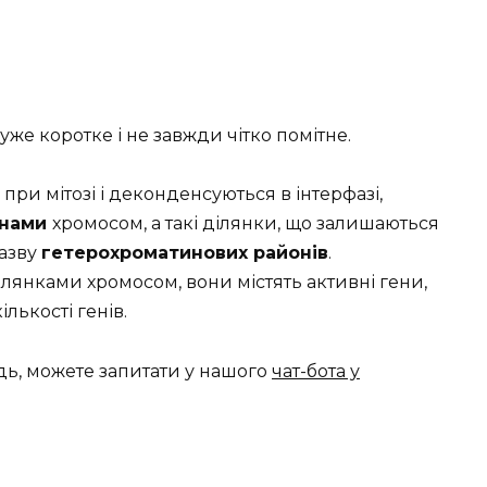
уже коротке і не завжди чітко помітне.
ри мітозі і деконденсуються в інтерфазі,
онами
хромосом, а такі ділянки, що залишаються
назву
гетерохроматинових районів
.
лянками хромосом, вони містять активні гени,
кількості генів.
дь, можете запитати у нашого
чат-бота у