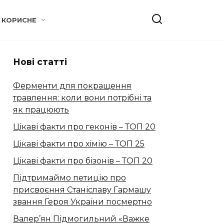
КОРИСНЕ
Нові статті
Ферменти для покращення
травлення: коли вони потрібні та
як працюють
Цікаві факти про геконів – ТОП 20
Цікаві факти про хімію – ТОП 25
Цікаві факти про бізонів – ТОП 20
Підтримаймо петицію про
присвоєння Станіславу Гармашу
звання Героя України посмертно
Валер’ян Підмогильний «Важке