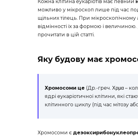
Кожна клітина еукаріотів має певний
можливо у мікроскоп лише під час под
щільних тілець. При мікроскопічному
відмінності їх за формою і величиною
прочитати в цій статті.
Яку будову має хромо
Хромосоми
це
(Др.-греч. Χρμα – кол
ядрі еукаріотичної клітини, які ст
клітинного циклу (під час мітозу аб
Хромосоми є
дезоксирибонуклеопр