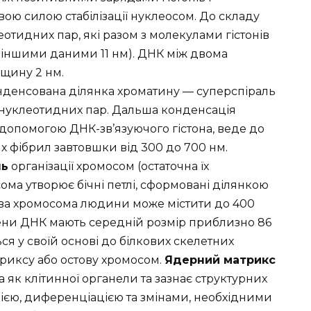
ою силою стабілізації нуклеосом. До складу
еотидних пар, які разом з молекулами гістонів
а іншими даними 11 нм). ДНК між двома
вщину 2 нм.
нденсована ділянка хроматину — суперспіраль
6 нуклеотидних пар. Дальша конденсація
 допомогою ДНК-зв’язуючого гістона, веде до
 фібрил завтовшки від 300 до 700 нм.
нь
організації хромосом (остаточна їх
ома утворює бічні петлі, сформовані ділянкою
ва хромосома людини може містити до 400
домени ДНК мають середній розмір приблизно 86
ся у своїй основі до білкових скелетних
триксу або остову хромосом.
Ядерний матрикс
а як клітинної органели та зазнає структурних
цією, диференціацією та змінами, необхідними