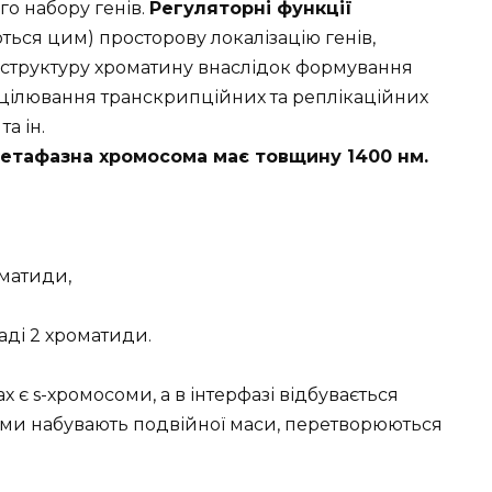
го набору генів.
Регуляторні функції
ься цим) просторову локалізацію генів,
 структуру хроматину внаслідок формування
ацілювання транскрипційних та реплікаційних
а ін.
етафазна хромосома має товщину 1400 нм.
оматиди,
аді 2 хроматиди.
ах є s-хромосоми, а в інтерфазі відбувається
оми набувають подвійної маси, перетворюються