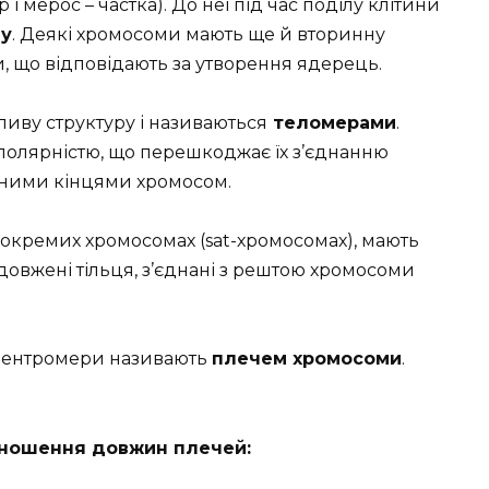
 і мерос – частка). До неї під час поділу клітини
лу
. Деякі хромосоми мають ще й вторинну
и, що відповідають за утворення ядерець.
ливу структуру і називаються
теломерами
.
полярністю, що перешкоджає їх з’єднанню
ьними кінцями хромосом.
 в окремих хромосомах (sat-хромосомах), мають
видовжені тільця, з’єднані з рештою хромосоми
 центромери називають
плечем хромосоми
.
дношення довжин плечей: