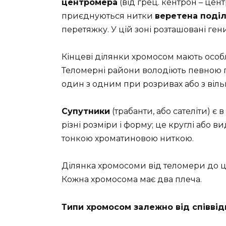
центромера
(від грец. кентрон – центр
приєднуються нитки
веретена поді
перетяжку. У цій зоні розташовані ген
Кінцеві ділянки хромосом мають особ
Теломерні райони володіють певною 
один з одним при розривах або з віл
Супутники
(трабанти, або сателіти) є
різні розміри і форму; це круглі або 
тонкою хроматиновою ниткою.
Ділянка хромосоми від теломери до
Кожна хромосома має два плеча.
Типи хромосом залежно від співві