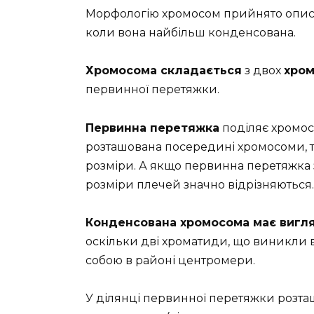
Морфологію хромосом прийнято опис
коли вона найбільш конденсована.
Хромосома складається
з двох
хро
первинної перетяжки.
Первинна перетяжка
поділяє хромос
розташована посередині хромосоми, т
розміри. А якщо первинна перетяжка з
розміри плечей значно відрізняються.
Конденсована хромосома має вигл
оскільки дві хроматиди, що виникли в р
собою в районі центромери.
У ділянці первинної перетяжки розта