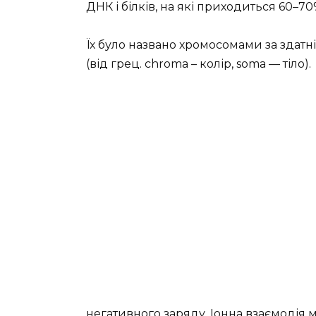
ДНК і білків, на які приходиться 60–7
Їх було названо хромосомами за здат
(від грец. chroma – колір, soma — тіло).
негативного заряду. Іонна взаємодія 