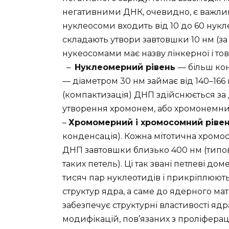
негативними ДНК, очевидно, є важлив
нуклеосоми входить від 10 до 60 нукл
складають утвори завтовшки 10 нм (з
нукеосомами має назву лінкерної і то
–
Нуклеомерний рівень
— більш ко
— діаметром 30 нм займає від 140–16
(компактизація) ДНП здійснюється за
утворення хромонем, або хромонемних
–
Хромомерний і хромосомний ріве
конденсація). Кожна мітотична хромос
ДНП завтовшки близько 400 нм (типо
таких петель). Ці так звані петлеві 
тисяч пар нуклеотидів і прикріплюють
структур ядра, а саме до ядерного ма
забезпечує структурні властивості ядр
модифікацій, пов’язаних з проліфера