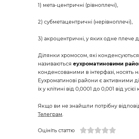
1) мета-центричні (рівноплечі),
2) субметацентричні (нерівноплечі),
3) акроцентричні, у яких одне плече д
Ділянки хромосом, які конденсуються п
називаються
еухроматиновими рай
конденсованими в інтерфазі, носять 
Еухроматинові райони є активними ді
їх у клітині від 0,0001 до 0,001 від усієї 
Якщо ви не знайшли потрібну відпові
Телеграм
.
Оцініть статтю