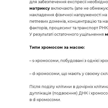
для забезпечення експресії необхідно
матриксу
включають (але не обмежуют
накладення фізичної напруженості на
петлевих доменів, концентрацію та н
факторів, процесинг та транспорт РНК т
У результаті остаточного ущільнення
м
Типи хромосом за масою:
– s-хромосоми, побудовані з однієї хр
– d-хромосоми, що мають у своєму скл
Після поділу клітини в дочірніх клітин
дуплікація (подвоєння) ДНК і хромос
в d-хромосоми.