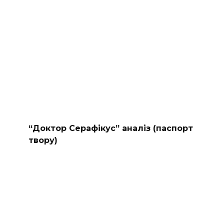
“Доктор Серафікус” аналіз (паспорт
твору)