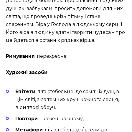
до Господа з молитвою про спасіння людських
душ, які заблукали, просить допомоги для них,
світла, що проведе крізь пітьму і стане
спасенням. Віра у Господа в людському серці і
Його віра в людину здатні творити чудеса – про
це йдеться в останніх рядках вірша.
Римування
: перехресне.
Художні засоби
:
Епітети
: літа стебельце, до самітніх душ, в
цім світі, з-за темних круч, кожного серця,
віри твоєї обруч.
Повтори
– кожен, кожному,
Метафори
: літа стебельце / всели до