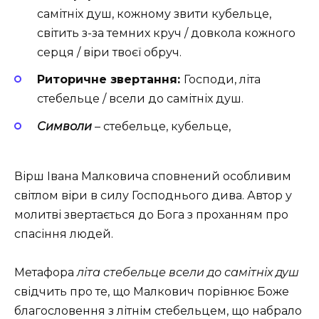
самітніх душ, кожному звити кубельце,
світить з-за темних круч / довкола кожного
серця / віри твоєї обруч.
Риторичне звертання:
Господи, літа
стебельце / всели до самітніх душ.
Символи
– стебельце, кубельце,
Вірш Івана Малковича сповнений особливим
світлом віри в силу Господнього дива. Автор у
молитві звертається до Бога з проханням про
спасіння людей.
Метафора
літа стебельце всели до самітніх душ
свідчить про те, що Малкович порівнює Боже
благословення з літнім стебельцем, що набрало