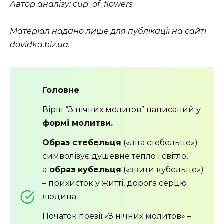
Автор аналізу: cup_of_flowers
Матеріал надано лише для публікації на сайті
dovidka.biz.ua.
Головне
:
Вірш “З нічних молитов” написаний у
формі молитви.
Образ стебельця
(«літа стебельце»)
символізує душевне тепло і світло,
а
образ кубельця
(«звити кубельце»)
– прихисток у житті, дорога серцю
людина.
Початок поезії «З нічних молитов» –