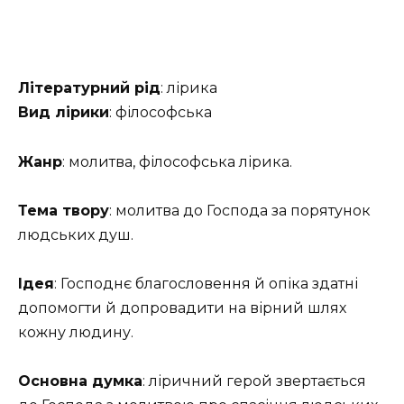
Літературний рід
: лірика
Вид лірики
: філософська
Жанр
: молитва, філософська лірика.
Тема твору
: молитва до Господа за порятунок
людських душ.
Ідея
: Господнє благословення й опіка здатні
допомогти й допровадити на вірний шлях
кожну людину.
Основна думка
: ліричний герой звертається