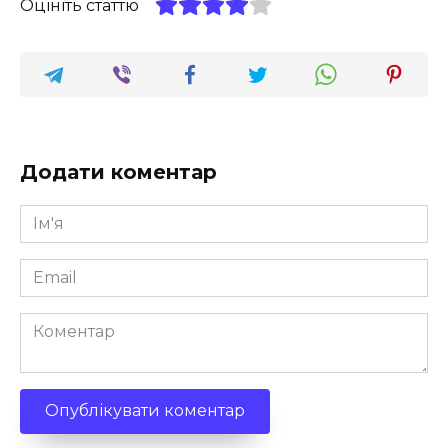
Оцініть статтю
Додати коментар
Ім'я
*
Email
*
Коментар