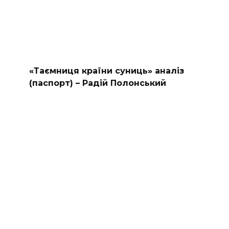
«Таємниця країни суниць» аналіз
(паспорт) – Радій Полонський