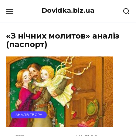
Перейти
Dovidka.biz.ua
до
вмісту
«З нічних молитов» аналіз
(паспорт)
АНАЛІЗ ТВОРУ