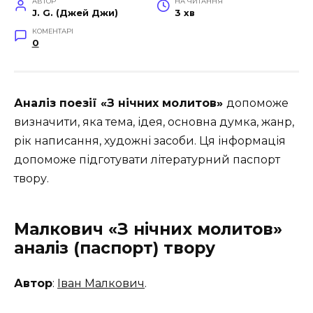
АВТОР
НА ЧИТАННЯ
J. G. (Джей Джи)
3 хв
КОМЕНТАРІ
0
Аналіз поезії «З нічних молитов»
допоможе
визначити, яка тема, ідея, основна думка, жанр,
рік написання, художні засоби. Ця інформація
допоможе підготувати літературний паспорт
твору.
Малкович «З нічних молитов»
аналіз (паспорт) твору
Автор
:
Іван Малкович
.