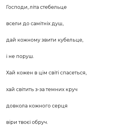
Господи, літа стебельце
всели до самітніх душ,
дай кожному звити кубельце,
і не поруш.
Хай кожен в цім світі спасеться,
хай світить з-за темних круч
довкола кожного серця
віри твоєї обруч.