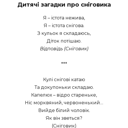
Дитячі загадки про сніговика
Я – істота нежива,
Я – істота снігова.
З кульок я складаюсь,
Діток потішаю.
Відповідь (Сніговик)
***
Кулі снігові катаю
Та докупоньки складаю.
Капелюх – відро стареньке,
Ніс морквяний, червоненький…
Вийде білий чоловік.
Як він зветься?
(Сніговик)