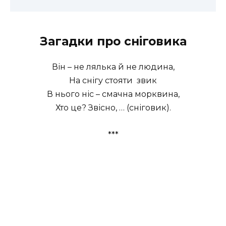
Загадки про сніговика
Він – не лялька й не людина,
На снігу стояти звик
В нього ніс – смачна морквина,
Хто це? Звісно, … (сніговик).
***