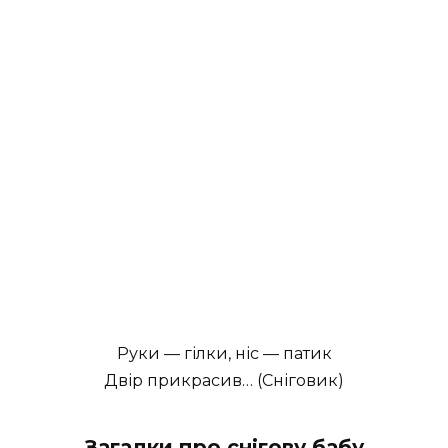
Руки — гілки, ніс — патик
Двір прикрасив… (Сніговик)
Загадки про снігову бабу