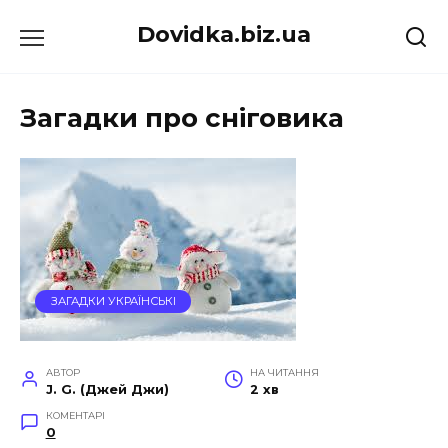
Перейти
Dovidka.biz.ua
до
вмісту
Загадки про сніговика
ЗАГАДКИ УКРАЇНСЬКІ
АВТОР
НА ЧИТАННЯ
J. G. (Джей Джи)
2 хв
КОМЕНТАРІ
0