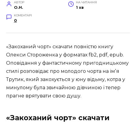
АВТОР
НА ЧИТАННЯ
O.H.
1 хв
КОМЕНТАРІ
0
«Закоханий чорт» скачати повністю книгу
Олекси Стороженка у форматах fb2, pdf, epub.
Оповідання у фантастичному пригодницькому
стилі розповідає про молодого чорта на імʼя
Трутик, який закохується у юну відьму, котра у
минулому була звичайною дівчиною і тепер
прагне врятувати свою душу.
«Закоханий чорт» скачати