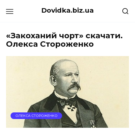
Перейти
Dovidka.biz.ua
до
вмісту
«Закоханий чорт» скачати.
Олекса Стороженко
ОЛЕКСА СТОРОЖЕНКО