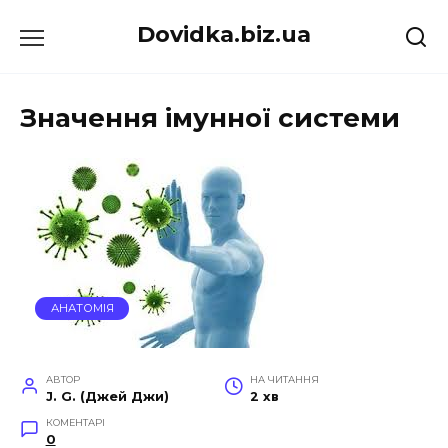
Перейти
Dovidka.biz.ua
до
вмісту
Значення імунної системи
АНАТОМІЯ
АВТОР
НА ЧИТАННЯ
J. G. (Джей Джи)
2 хв
КОМЕНТАРІ
0