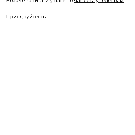
можете запитати у нашого
чат-бота у Телеграм
.
Приєднуйтесть: