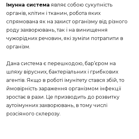
Імунна система
являє собою сукупність
органів, клітин і тканин, робота яких
спрямована як на захист організму від різного
роду захворювань, так і на винищення
чужорідних речовин, які зуміли потрапити в
організм.
Дана система є перешкодою, бар’єром на
шляху вірусних, бактеріальних і грибкових
агентів. Якщо в роботі імунітету стався збій, то
ймовірність зараження організмом інфекції
зростає в рази. Це призводить до розвитку
аутоімунних захворювань, в тому числі
розсіяного склерозу.