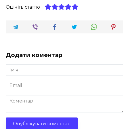
Оцініть статтю
Додати коментар
Ім'я
*
Email
*
Коментар